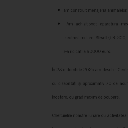
am construit menajeria animalelor, cu
Am achiziționat aparatura medi
electrostimulare: Stiwell și RT300, 
s-a ridicat la 90000 euro.
În 28 octombrie 2025 am deschis Centrul
cu dizabilități și aproximativ 70 de adul
încetare, cu grad maxim de ocupare.
Cheltuielile noastre lunare cu activitate