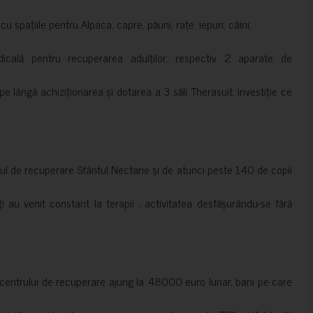
 spațiile pentru Alpaca, capre, păuni, rațe, iepuri, câini;
cală pentru recuperarea adulților, respectiv 2 aparate de
pe lângă achiziționarea și dotarea a 3 săli Therasuit, investiție ce
 de recuperare Sfântul Nectarie și de atunci peste 140 de copii
ți au venit constant la terapii , activitatea desfășurându-se fără
a centrului de recuperare ajung la 48000 euro lunar, bani pe care