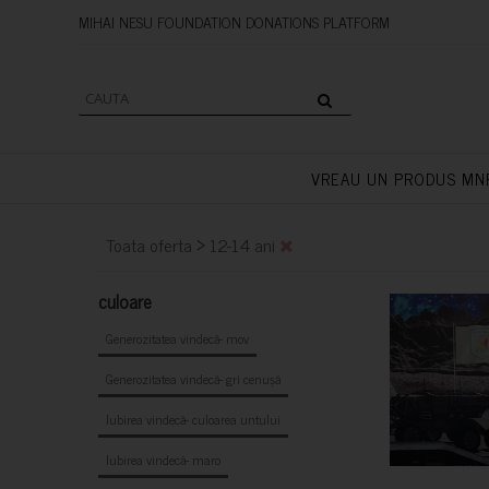
MIHAI NESU FOUNDATION DONAT
VREAU UN PRODUS MN
>
Toata oferta
12-14 ani
culoare
Generozitatea vindecă- mov
Generozitatea vindecă- gri cenușă
Iubirea vindecă- culoarea untului
Iubirea vindecă- maro