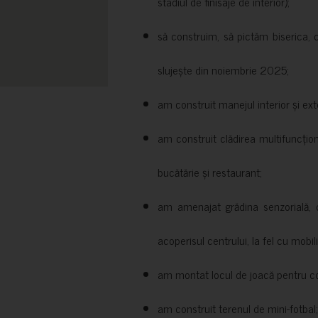
stadiul de finisaje de interior);
să construim, să pictăm biserica, 
slujește din noiembrie 2025;
am construit manejul interior și exte
am construit clădirea multifuncțio
bucătărie și restaurant;
am amenajat grădina senzorială, c
acoperisul centrului, la fel cu mobili
am montat locul de joacă pentru cop
am construit terenul de mini-fotbal;