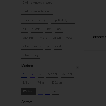
Credința vindecă- albastru
Credința vindecă- vișiniu
Iubirea vindecă- roșu
Logo MNF- Cyclam
alb
albastru
roz
mov
Hanorac c
baby pink
mentă
galben
verde
albastru deschis
gri
coral
albastru navy
Marime
x
XL
M
XS
5/6 ani
3/4 ani
1/2 ani
7/8 ani
10-12 ani
12-14 ani
S
L
xxl
Sortare