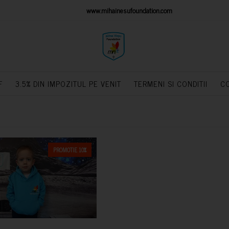
IONS PLATFORM
www.mihainesufoundation.com
powere
F
3.5% DIN IMPOZITUL PE VENIT
TERMENI SI CONDITII
C
PROMOTIE 10%
CUMPARA