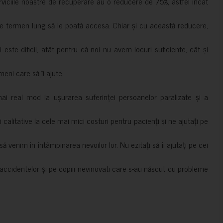
erviciile noastre de recuperare au o reducere de 75%, astfel încât
e termen lung să le poată accesa. Chiar și cu această reducere,
i este dificil, atât pentru că noi nu avem locuri suficiente, cât și
meni care să îi ajute.
mai real mod la ușurarea suferinței persoanelor paralizate și a
ii calitative la cele mai mici costuri pentru pacienți și ne ajutați pe
 venim în întâmpinarea nevoilor lor. Nu ezitați să îi ajutați pe cei
accidentelor și pe copiii nevinovati care s-au născut cu probleme