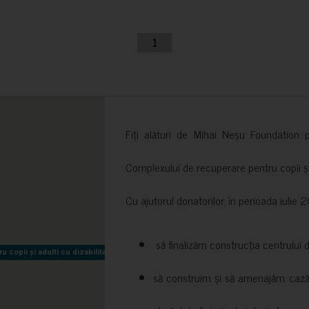
1
Fiți alături de Mihai Neșu Foundation pr
Complexului de recuperare pentru copii și t
Cu ajutorul donatorilor, în perioada iuli
să finalizăm construcția centrului 
copii și adulti cu dizabilitati neuromotorii Sfântul Nectarie
copii și adulti cu dizabilitati neuromotorii Sfântul Nectarie
să construim și să amenajăm cazări