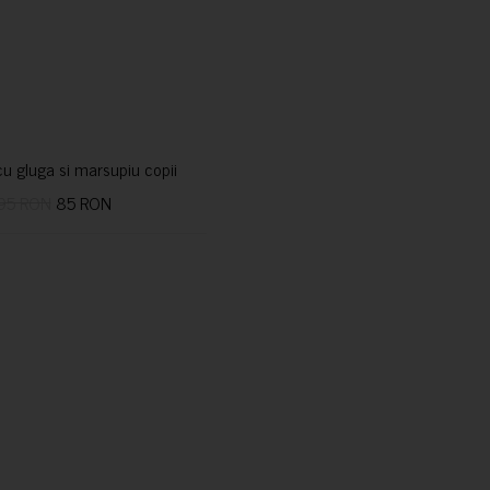
u gluga si marsupiu copii
95 RON
85 RON