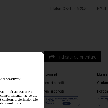
Telefon: 0721 366 252 E-Mail:
Indicatii de orientare
Cum comand
Livrare
t fi dezactivate
Termeni si conditii
Contac
Termeni si conditii
Politic
sau cat de accesat este un
m comportamentul tau pe site
at conform preferintelor tale.
a site-ului si a