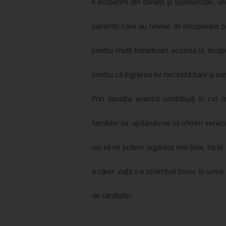
îi acoperim din donații și sponsorizări. S
pacienții care au nevoie de recuperare p
pentru mulți beneficiari accesul la terapi
pentru că îngrijirea lor necesită bani și oa
Prin donația voastră contribuiți în cel 
familiilor lor, ajutându-ne să oferim servic
noi să ne putem organiza mai bine, încât să
a căror viață s-a schimbat brusc în urma 
de sănătate!