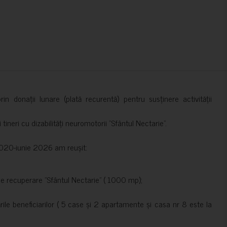
in donații lunare (plată recurentă) pentru susținere activității
ineri cu dizabilități neuromotorii ”Sfântul Nectarie”.
e 2020-iunie 2026 am reușit:
de recuperare ”Sfântul Nectarie” ( 1000 mp);
le beneficiarilor ( 5 case și 2 apartamente și casa nr 8 este la