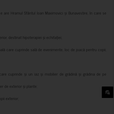
ce are Hramul Sfântul Ioan Maximovici și Bunavestire, în care se
rior, destinat hipoterapiei și echitației;
nală care cuprinde sală de evenimente, loc de joacă pentru copii,
are cuprinde și un iaz și mobilier de grădină și grădina de pe
er de exterior și plante;
ii exterior;