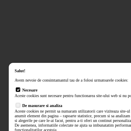
Salut!
Avem nevoie de consimtamantul tau de a folosi urmatoarele cookies:
Necesare
Aceste cookies sunt necesare pentru functionarea site-ului web si nu po
De masurare si analiza
Aceste cookies ne permit sa numaram utilizatorii care viziteaza site-ul 
anumit element din pagina – rapoarte statistice, precum si sa analiza
si alegerile pe care le-ai facut, pentru a-ti oferi un continut personaliz
De asemenea, informatiile colectate ne ajuta sa imbunatatim performant
functionalitatilor acestuia.