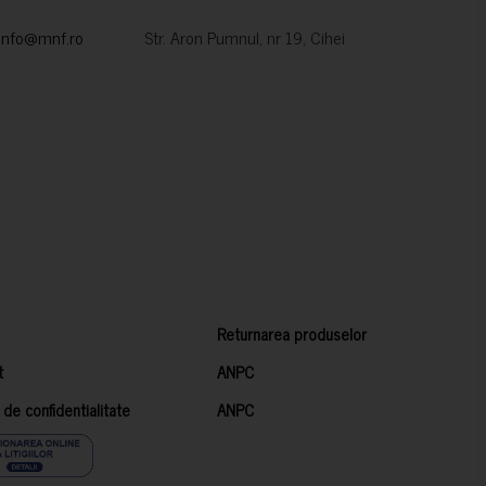
info@mnf.ro
Str. Aron Pumnul, nr 19, Cihei
Returnarea produselor
t
ANPC
a de confidentialitate
ANPC