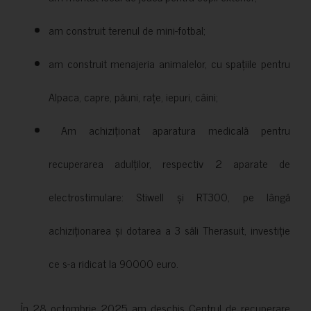
am construit terenul de mini-fotbal;
am construit menajeria animalelor, cu spațiile pentru
Alpaca, capre, păuni, rațe, iepuri, câini;
Am achiziționat aparatura medicală pentru
recuperarea adulților, respectiv 2 aparate de
electrostimulare: Stiwell și RT300, pe lângă
achiziționarea și dotarea a 3 săli Therasuit, investiție
ce s-a ridicat la 90000 euro.
În 28 octombrie 2025 am deschis Centrul de recuperare