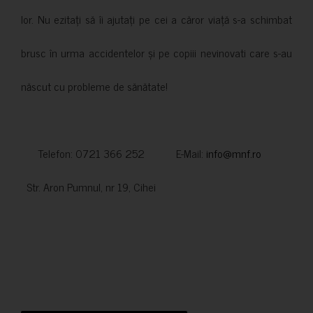
lor. Nu ezitați să îi ajutați pe cei a căror viață s-a schimbat
brusc în urma accidentelor și pe copiii nevinovati care s-au
născut cu probleme de sănătate!
Telefon: 0721 366 252 E-Mail:
info@mnf.ro
Str. Aron Pumnul, nr 19, Cihei