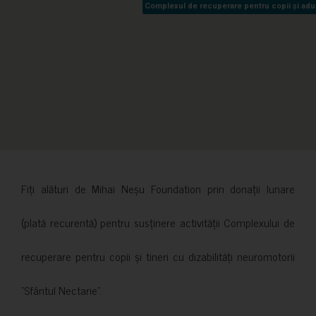
Complexul de recuperare pentru copii și adult
Complexul de recuperare pentru copii și adult
Fiți alături de Mihai Neșu Foundation prin donații lunare
(plată recurentă) pentru susținere activității Complexului de
recuperare pentru copii și tineri cu dizabilități neuromotorii
”Sfântul Nectarie”.