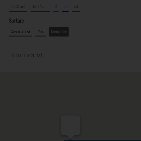
10-12 ani
12-14 ani
S
L
xxl
Sortare
Cele mai noi
Pret
Denumire
Nici un rezultat
-