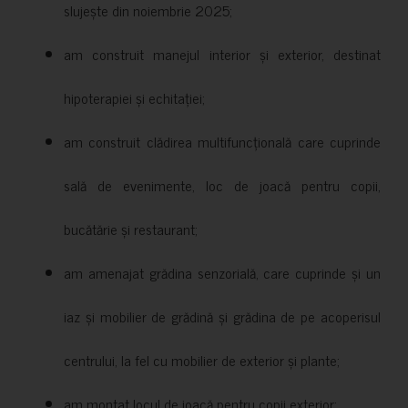
slujește din noiembrie 2025;
am construit manejul interior și exterior, destinat
hipoterapiei și echitației;
am construit clădirea multifuncțională care cuprinde
sală de evenimente, loc de joacă pentru copii,
bucătărie și restaurant;
am amenajat grădina senzorială, care cuprinde și un
iaz și mobilier de grădină și grădina de pe acoperisul
centrului, la fel cu mobilier de exterior și plante;
am montat locul de joacă pentru copii exterior;