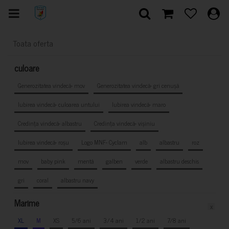
Toata oferta
culoare
Generozitatea vindecă- mov
Generozitatea vindecă- gri cenușă
Iubirea vindecă- culoarea untului
Iubirea vindecă- maro
Credința vindecă- albastru
Credința vindecă- vișiniu
Iubirea vindecă- roșu
Logo MNF- Cyclam
alb
albastru
roz
mov
baby pink
mentă
galben
verde
albastru deschis
gri
coral
albastru navy
Marime
x
XL
M
XS
5/6 ani
3/4 ani
1/2 ani
7/8 ani