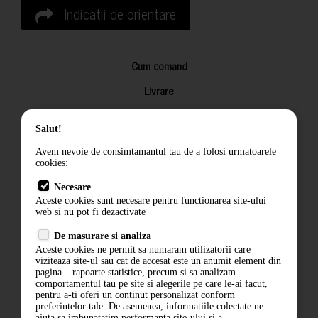
Indicatii de orientare
Cum comand
Livrare
Returnarea produselor
Salut!
Termeni si conditii
Avem nevoie de consimtamantul tau de a folosi urmatoarele
Contact
cookies:
ANPC
Necesare
Aceste cookies sunt necesare pentru functionarea site-ului
Termeni si conditii
web si nu pot fi dezactivate
De masurare si analiza
Politica de confidentialitate
Aceste cookies ne permit sa numaram utilizatorii care
viziteaza site-ul sau cat de accesat este un anumit element din
ANPC
pagina – rapoarte statistice, precum si sa analizam
comportamentul tau pe site si alegerile pe care le-ai facut,
pentru a-ti oferi un continut personalizat conform
preferintelor tale. De asemenea, informatiile colectate ne
ajuta sa imbunatatim performanta site-ului si a