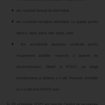
am construit terenul de mini-fotbal;
am construit menajeria animalelor, cu spațiile pentru
Alpaca, capre, păuni, rațe, iepuri, câini;
Am achiziționat aparatura medicală pentru
recuperarea adulților, respectiv 2 aparate de
electrostimulare: Stiwell și RT300, pe lângă
achiziționarea și dotarea a 3 săli Therasuit, investiție
ce s-a ridicat la 90000 euro.
În 28 octombrie 2025 am deschis Centrul de recuperare