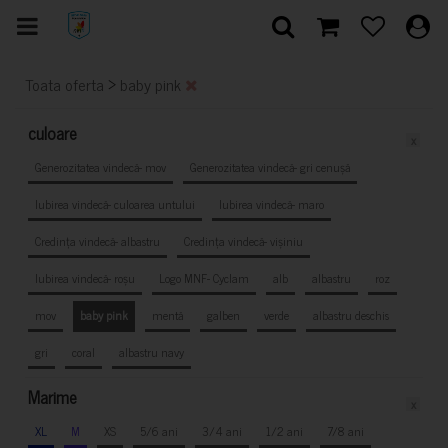
>
Toata oferta
baby pink
culoare
x
Generozitatea vindecă- mov
Generozitatea vindecă- gri cenușă
Iubirea vindecă- culoarea untului
Iubirea vindecă- maro
Credința vindecă- albastru
Credința vindecă- vișiniu
Iubirea vindecă- roșu
Logo MNF- Cyclam
alb
albastru
roz
mov
baby pink
mentă
galben
verde
albastru deschis
gri
coral
albastru navy
Marime
x
XL
M
XS
5/6 ani
3/4 ani
1/2 ani
7/8 ani