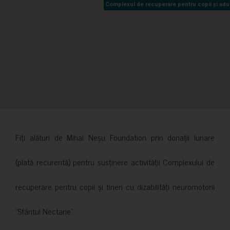
Complexul de recuperare pentru copii și adult
Complexul de recuperare pentru copii și adult
Fiți alături de Mihai Neșu Foundation prin donații lunare
(plată recurentă) pentru susținere activității Complexului de
recuperare pentru copii și tineri cu dizabilități neuromotorii
”Sfântul Nectarie”.