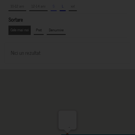
10-12 ani
12-14 ani
S
L
xxl
Sortare
Cele mai noi
Pret
Denumire
Nici un rezultat
-