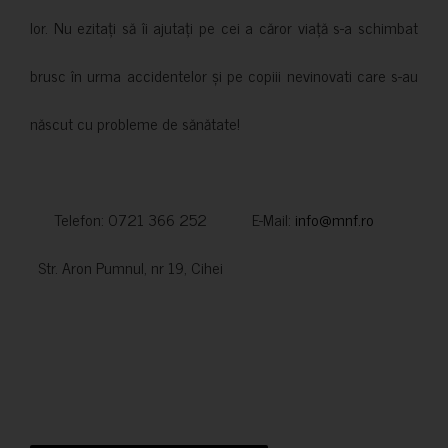
lor. Nu ezitați să îi ajutați pe cei a căror viață s-a schimbat
brusc în urma accidentelor și pe copiii nevinovati care s-au
născut cu probleme de sănătate!
Telefon: 0721 366 252 E-Mail:
info@mnf.ro
Str. Aron Pumnul, nr 19, Cihei