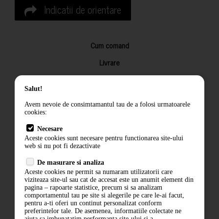
Indicatii de orientare
Cum comand
Livrare
Returnarea produselor
Salut!
Termeni si conditii
Avem nevoie de consimtamantul tau de a folosi urmatoarele
Contact
cookies:
ANPC
Necesare
Aceste cookies sunt necesare pentru functionarea site-ului
Termeni si conditii
web si nu pot fi dezactivate
De masurare si analiza
Politica de confidentialitate
Aceste cookies ne permit sa numaram utilizatorii care
viziteaza site-ul sau cat de accesat este un anumit element din
ANPC
pagina – rapoarte statistice, precum si sa analizam
comportamentul tau pe site si alegerile pe care le-ai facut,
pentru a-ti oferi un continut personalizat conform
preferintelor tale. De asemenea, informatiile colectate ne
ajuta sa imbunatatim performanta site-ului si a