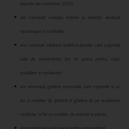
slujește din noiembrie 2025;
am construit manejul interior și exterior, destinat
hipoterapiei și echitației;
am construit clădirea multifuncțională care cuprinde
sală de evenimente, loc de joacă pentru copii,
bucătărie și restaurant;
am amenajat grădina senzorială, care cuprinde și un
iaz și mobilier de grădină și grădina de pe acoperisul
centrului, la fel cu mobilier de exterior și plante;
am montat locul de joacă pentru copii exterior;