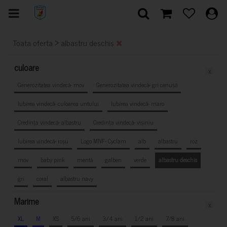
>
Toata oferta
albastru deschis
culoare
x
Generozitatea vindecă- mov
Generozitatea vindecă- gri cenușă
Iubirea vindecă- culoarea untului
Iubirea vindecă- maro
Credința vindecă- albastru
Credința vindecă- vișiniu
Iubirea vindecă- roșu
Logo MNF- Cyclam
alb
albastru
roz
mov
baby pink
mentă
galben
verde
albastru deschis
gri
coral
albastru navy
Marime
x
XL
M
XS
5/6 ani
3/4 ani
1/2 ani
7/8 ani