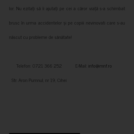
lor. Nu ezitați să îi ajutați pe cei a căror viață s-a schimbat
brusc în urma accidentelor și pe copiii nevinovati care s-au
născut cu probleme de sănătate!
Telefon: 0721 366 252 E-Mail:
info@mnf.ro
Str. Aron Pumnul, nr 19, Cihei