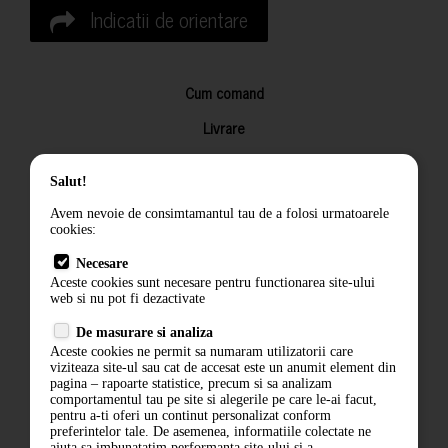
Indicatii de orientare
Cum comand
Livrare
Returnarea produselor
Salut!
Termeni si conditii
Avem nevoie de consimtamantul tau de a folosi urmatoarele
Contact
cookies:
ANPC
Necesare
Aceste cookies sunt necesare pentru functionarea site-ului
Termeni si conditii
web si nu pot fi dezactivate
De masurare si analiza
Politica de confidentialitate
Aceste cookies ne permit sa numaram utilizatorii care
viziteaza site-ul sau cat de accesat este un anumit element din
ANPC
pagina – rapoarte statistice, precum si sa analizam
comportamentul tau pe site si alegerile pe care le-ai facut,
pentru a-ti oferi un continut personalizat conform
preferintelor tale. De asemenea, informatiile colectate ne
ajuta sa imbunatatim performanta site-ului si a