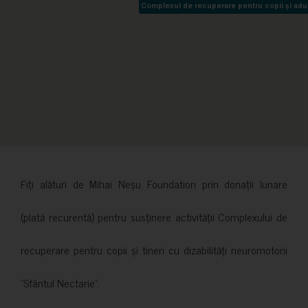
Complexul de recuperare pentru copii și adult
Complexul de recuperare pentru copii și adult
Fiți alături de Mihai Neșu Foundation prin donații lunare
(plată recurentă) pentru susținere activității Complexului de
recuperare pentru copii și tineri cu dizabilități neuromotorii
”Sfântul Nectarie”.