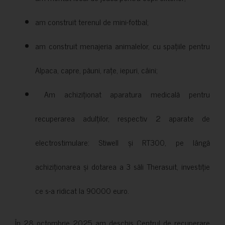
am construit terenul de mini-fotbal;
am construit menajeria animalelor, cu spațiile pentru
Alpaca, capre, păuni, rațe, iepuri, câini;
Am achiziționat aparatura medicală pentru
recuperarea adulților, respectiv 2 aparate de
electrostimulare: Stiwell și RT300, pe lângă
achiziționarea și dotarea a 3 săli Therasuit, investiție
ce s-a ridicat la 90000 euro.
În 28 octombrie 2025 am deschis Centrul de recuperare