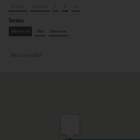
10-12 ani
12-14 ani
S
L
xxl
Sortare
Cele mai noi
Pret
Denumire
Nici un rezultat
-