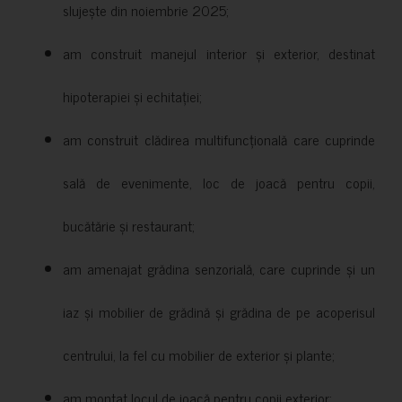
slujește din noiembrie 2025;
am construit manejul interior și exterior, destinat
hipoterapiei și echitației;
am construit clădirea multifuncțională care cuprinde
sală de evenimente, loc de joacă pentru copii,
bucătărie și restaurant;
am amenajat grădina senzorială, care cuprinde și un
iaz și mobilier de grădină și grădina de pe acoperisul
centrului, la fel cu mobilier de exterior și plante;
am montat locul de joacă pentru copii exterior;