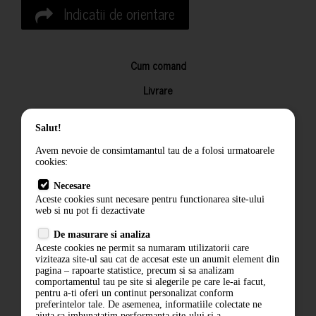
Indicatii de orientare
Cum comand
Livrare
Returnarea produselor
Salut!
Termeni si conditii
Avem nevoie de consimtamantul tau de a folosi urmatoarele
Contact
cookies:
ANPC
Necesare
Aceste cookies sunt necesare pentru functionarea site-ului
Termeni si conditii
web si nu pot fi dezactivate
De masurare si analiza
Politica de confidentialitate
Aceste cookies ne permit sa numaram utilizatorii care
viziteaza site-ul sau cat de accesat este un anumit element din
ANPC
pagina – rapoarte statistice, precum si sa analizam
comportamentul tau pe site si alegerile pe care le-ai facut,
pentru a-ti oferi un continut personalizat conform
preferintelor tale. De asemenea, informatiile colectate ne
ajuta sa imbunatatim performanta site-ului si a