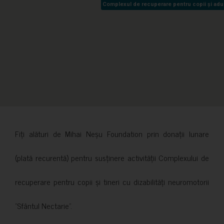
Complexul de recuperare pentru copii și adult
Complexul de recuperare pentru copii și adult
Fiți alături de Mihai Neșu Foundation prin donații lunare
(plată recurentă) pentru susținere activității Complexului de
recuperare pentru copii și tineri cu dizabilități neuromotorii
”Sfântul Nectarie”.