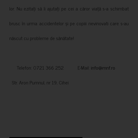
lor. Nu ezitați să îi ajutați pe cei a căror viață s-a schimbat
brusc în urma accidentelor și pe copiii nevinovati care s-au
născut cu probleme de sănătate!
Telefon: 0721 366 252 E-Mail:
info@mnf.ro
Str. Aron Pumnul, nr 19, Cihei