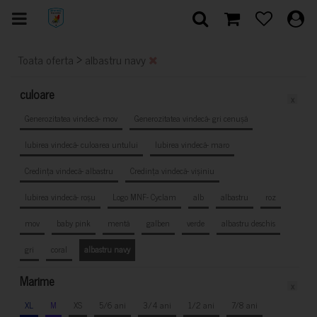
>
Toata oferta
albastru navy
culoare
x
Generozitatea vindecă- mov
Generozitatea vindecă- gri cenușă
Iubirea vindecă- culoarea untului
Iubirea vindecă- maro
Credința vindecă- albastru
Credința vindecă- vișiniu
Iubirea vindecă- roșu
Logo MNF- Cyclam
alb
albastru
roz
mov
baby pink
mentă
galben
verde
albastru deschis
gri
coral
albastru navy
Marime
x
XL
M
XS
5/6 ani
3/4 ani
1/2 ani
7/8 ani