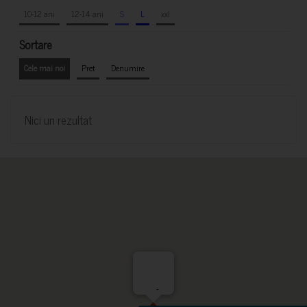
10-12 ani
12-14 ani
S
L
xxl
Sortare
Cele mai noi
Pret
Denumire
Nici un rezultat
-