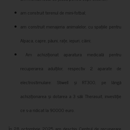
am construit terenul de mini-fotbal;
am construit menajeria animalelor, cu spațiile pentru
Alpaca, capre, păuni, rațe, iepuri, câini;
Am achiziționat aparatura medicală pentru
recuperarea adulților, respectiv 2 aparate de
electrostimulare: Stiwell și RT300, pe lângă
achiziționarea și dotarea a 3 săli Therasuit, investiție
ce s-a ridicat la 90000 euro.
În 28 octombrie 2025 am deschis Centrul de recuperare