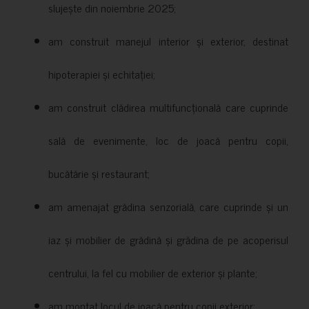
slujește din noiembrie 2025;
am construit manejul interior și exterior, destinat
hipoterapiei și echitației;
am construit clădirea multifuncțională care cuprinde
sală de evenimente, loc de joacă pentru copii,
bucătărie și restaurant;
am amenajat grădina senzorială, care cuprinde și un
iaz și mobilier de grădină și grădina de pe acoperisul
centrului, la fel cu mobilier de exterior și plante;
am montat locul de joacă pentru copii exterior;