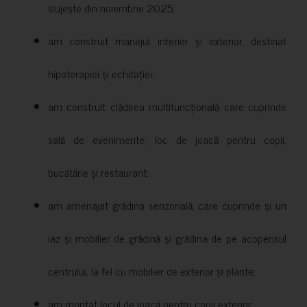
slujește din noiembrie 2025;
am construit manejul interior și exterior, destinat
hipoterapiei și echitației;
am construit clădirea multifuncțională care cuprinde
sală de evenimente, loc de joacă pentru copii,
bucătărie și restaurant;
am amenajat grădina senzorială, care cuprinde și un
iaz și mobilier de grădină și grădina de pe acoperisul
centrului, la fel cu mobilier de exterior și plante;
am montat locul de joacă pentru copii exterior;