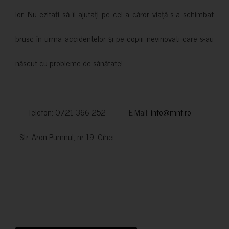
lor. Nu ezitați să îi ajutați pe cei a căror viață s-a schimbat
brusc în urma accidentelor și pe copiii nevinovati care s-au
născut cu probleme de sănătate!
Telefon: 0721 366 252 E-Mail:
info@mnf.ro
Str. Aron Pumnul, nr 19, Cihei