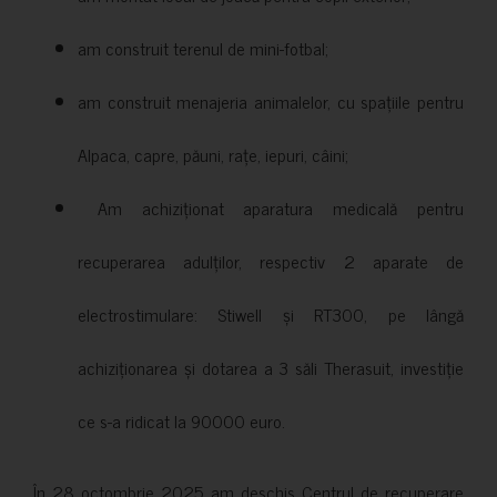
am construit terenul de mini-fotbal;
am construit menajeria animalelor, cu spațiile pentru
Alpaca, capre, păuni, rațe, iepuri, câini;
Am achiziționat aparatura medicală pentru
recuperarea adulților, respectiv 2 aparate de
electrostimulare: Stiwell și RT300, pe lângă
achiziționarea și dotarea a 3 săli Therasuit, investiție
ce s-a ridicat la 90000 euro.
În 28 octombrie 2025 am deschis Centrul de recuperare