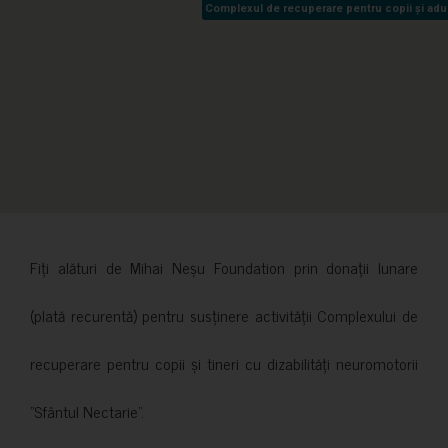
Complexul de recuperare pentru copii și adult
Complexul de recuperare pentru copii și adult
Fiți alături de Mihai Neșu Foundation prin donații lunare
(plată recurentă) pentru susținere activității Complexului de
recuperare pentru copii și tineri cu dizabilități neuromotorii
”Sfântul Nectarie”.