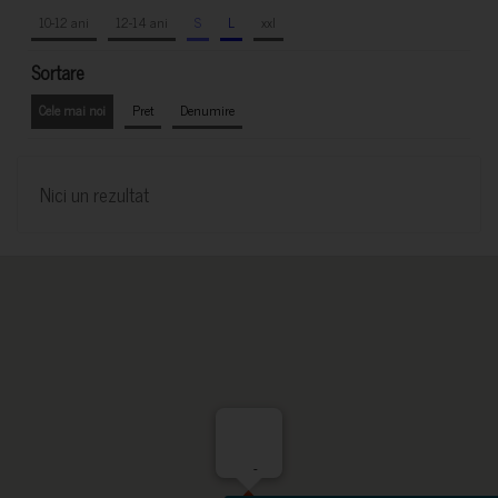
10-12 ani
12-14 ani
S
L
xxl
Sortare
Cele mai noi
Pret
Denumire
Nici un rezultat
-