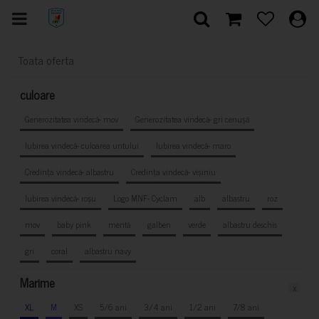
Toata oferta
culoare
Generozitatea vindecă- mov
Generozitatea vindecă- gri cenușă
Iubirea vindecă- culoarea untului
Iubirea vindecă- maro
Credința vindecă- albastru
Credința vindecă- vișiniu
Iubirea vindecă- roșu
Logo MNF- Cyclam
alb
albastru
roz
mov
baby pink
mentă
galben
verde
albastru deschis
gri
coral
albastru navy
Marime
x
XL
M
XS
5/6 ani
3/4 ani
1/2 ani
7/8 ani