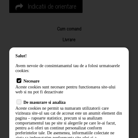
Indicatii de orientare
Cum comand
Livrare
Returnarea produselor
Salut!
Termeni si conditii
Avem nevoie de consimtamantul tau de a folosi urmatoarele
Contact
cookies:
ANPC
Necesare
Aceste cookies sunt necesare pentru functionarea site-ului
Termeni si conditii
web si nu pot fi dezactivate
De masurare si analiza
Politica de confidentialitate
Aceste cookies ne permit sa numaram utilizatorii care
viziteaza site-ul sau cat de accesat este un anumit element din
ANPC
pagina – rapoarte statistice, precum si sa analizam
comportamentul tau pe site si alegerile pe care le-ai facut,
pentru a-ti oferi un continut personalizat conform
preferintelor tale. De asemenea, informatiile colectate ne
ajuta sa imbunatatim performanta site-ului si a