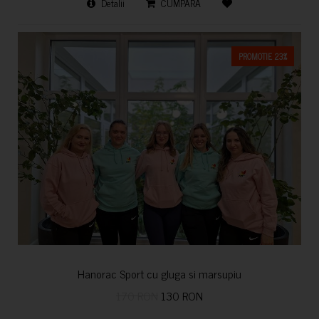
Detalii
CUMPARA
PROMOTIE 23%
Hanorac Sport cu gluga si marsupiu
170 RON
130 RON