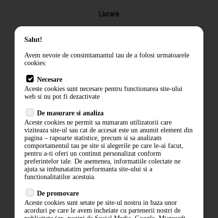
Livrare
Returnarea produselor
Salut!
Termeni si conditii
Avem nevoie de consimtamantul tau de a folosi urmatoarele
Contact
cookies:
ANPC
Necesare
Aceste cookies sunt necesare pentru functionarea site-ului
Termeni si conditii
web si nu pot fi dezactivate
Politica de confidentialitate
De masurare si analiza
Aceste cookies ne permit sa numaram utilizatorii care
ANPC
viziteaza site-ul sau cat de accesat este un anumit element din
pagina – rapoarte statistice, precum si sa analizam
comportamentul tau pe site si alegerile pe care le-ai facut,
pentru a-ti oferi un continut personalizat conform
preferintelor tale. De asemenea, informatiile colectate ne
ajuta sa imbunatatim performanta site-ului si a
functionalitatilor acestuia.
De promovare
Aceste cookies sunt setate pe site-ul nostru in baza unor
acorduri pe care le avem incheiate cu partenerii nostri de
ABONARE LA NEWSLETTER