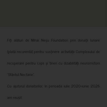
Fiți alături de Mihai Neșu Foundation prin donații lunare
(plată recurentă) pentru susținere activității Complexului de
recuperare pentru copii și tineri cu dizabilități neuromotorii
”Sfântul Nectarie”.
Cu ajutorul donatorilor, în perioada iulie 2020-iunie 2026
am reușit: