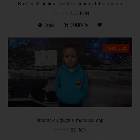
Bluză adulți- iubirea, credința, generozitatea vindecă
150 RON
130 RON
Detalii
CUMPARA
PROMOTIE 10%
Hanorac cu gluga si marsupiu copii
95 RON
85 RON