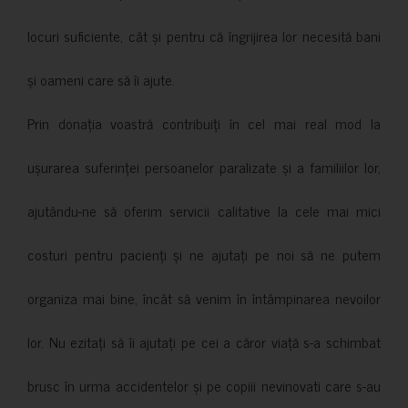
locuri suficiente, cât și pentru că îngrijirea lor necesită bani
și oameni care să îi ajute.
Prin donația voastră contribuiți în cel mai real mod la
ușurarea suferinței persoanelor paralizate și a familiilor lor,
ajutându-ne să oferim servicii calitative la cele mai mici
costuri pentru pacienți și ne ajutați pe noi să ne putem
organiza mai bine, încât să venim în întâmpinarea nevoilor
lor. Nu ezitați să îi ajutați pe cei a căror viață s-a schimbat
brusc în urma accidentelor și pe copiii nevinovati care s-au