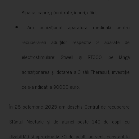
Alpaca, capre, păuni, rațe, iepuri, câini;
Am achiziționat aparatura medicală pentru
recuperarea adulților, respectiv 2 aparate de
electrostimulare: Stiwell și RT300, pe lângă
achiziționarea și dotarea a 3 săli Therasuit, investiție
ce s-a ridicat la 90000 euro.
În 28 octombrie 2025 am deschis Centrul de recuperare
Sfântul Nectarie și de atunci peste 140 de copii cu
dizabilități și aproximativ 70 de adulți au venit constant la