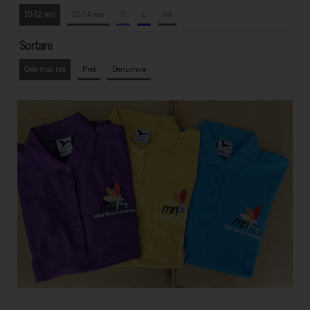
10-12 ani
12-14 ani
S
L
xxl
Sortare
Cele mai noi
Pret
Denumire