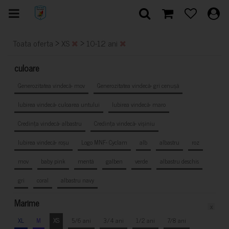
>
>
Toata oferta
XS
10-12 ani
culoare
Generozitatea vindecă- mov
Generozitatea vindecă- gri cenușă
Iubirea vindecă- culoarea untului
Iubirea vindecă- maro
Credința vindecă- albastru
Credința vindecă- vișiniu
Iubirea vindecă- roșu
Logo MNF- Cyclam
alb
albastru
roz
mov
baby pink
mentă
galben
verde
albastru deschis
gri
coral
albastru navy
Marime
x
XL
M
XS
5/6 ani
3/4 ani
1/2 ani
7/8 ani