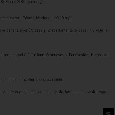
e 2020-iunie 2026 am reușit:
de recuperare ”Sfântul Nectarie” ( 1000 mp);
le beneficiarilor ( 5 case și 2 apartamente și casa nr 8 este la
ce are Hramul Sfântul Ioan Maximovici și Bunavestire, în care se
rior, destinat hipoterapiei și echitației;
nală care cuprinde sală de evenimente, loc de joacă pentru copii,