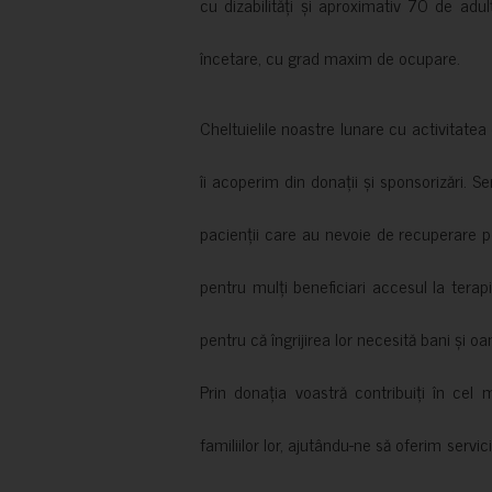
cu dizabilități și aproximativ 70 de adul
încetare, cu grad maxim de ocupare.
Cheltuielile noastre lunare cu activitate
îi acoperim din donații și sponsorizări. S
pacienții care au nevoie de recuperare p
pentru mulți beneficiari accesul la terapi
pentru că îngrijirea lor necesită bani și oa
Prin donația voastră contribuiți în cel 
familiilor lor, ajutându-ne să oferim servic