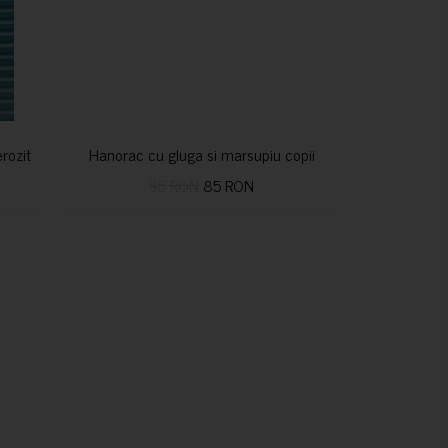
nerozitatea vindecă
Hanorac cu gluga si marsupiu copii
95 RON
85 RON