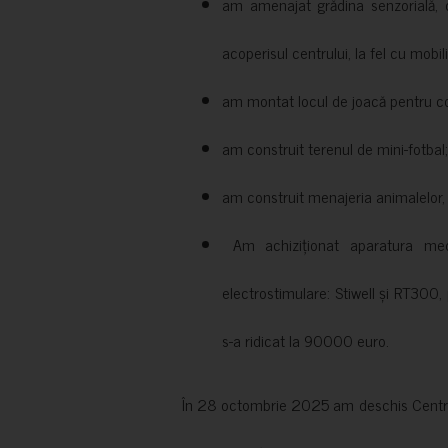
am amenajat grădina senzorială, c
acoperisul centrului, la fel cu mobili
am montat locul de joacă pentru cop
am construit terenul de mini-fotbal;
am construit menajeria animalelor, cu
Am achiziționat aparatura medi
electrostimulare: Stiwell și RT300, 
s-a ridicat la 90000 euro.
În 28 octombrie 2025 am deschis Centrul