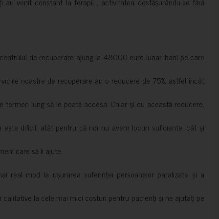
ți au venit constant la terapii , activitatea desfășurându-se fără
a centrului de recuperare ajung la 48000 euro lunar, bani pe care
erviciile noastre de recuperare au o reducere de 75%, astfel încât
e termen lung să le poată accesa. Chiar și cu această reducere,
i este dificil, atât pentru că noi nu avem locuri suficiente, cât și
meni care să îi ajute.
mai real mod la ușurarea suferinței persoanelor paralizate și a
ii calitative la cele mai mici costuri pentru pacienți și ne ajutați pe