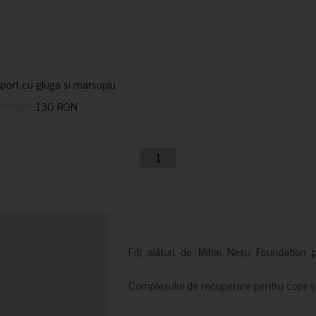
port cu gluga si marsupiu
70 RON
130 RON
1
Fiți alături de Mihai Neșu Foundation pr
Complexului de recuperare pentru copii și t