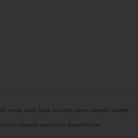
in donații lunare (plată recurentă) pentru susținere activității
ineri cu dizabilități neuromotorii ”Sfântul Nectarie”.