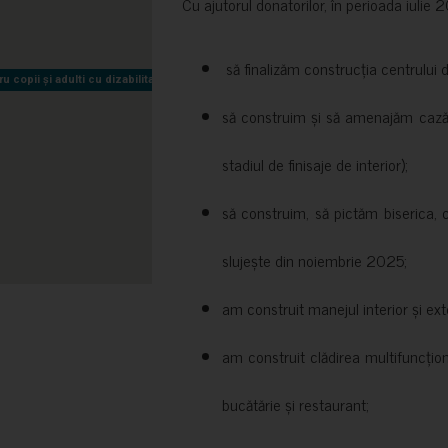
Cu ajutorul donatorilor, în perioada iuli
să finalizăm construcția centrului 
copii și adulti cu dizabilitati neuromotorii Sfântul Nectarie
copii și adulti cu dizabilitati neuromotorii Sfântul Nectarie
să construim și să amenajăm cazări
stadiul de finisaje de interior);
să construim, să pictăm biserica, 
slujește din noiembrie 2025;
am construit manejul interior și exte
am construit clădirea multifuncțio
bucătărie și restaurant;