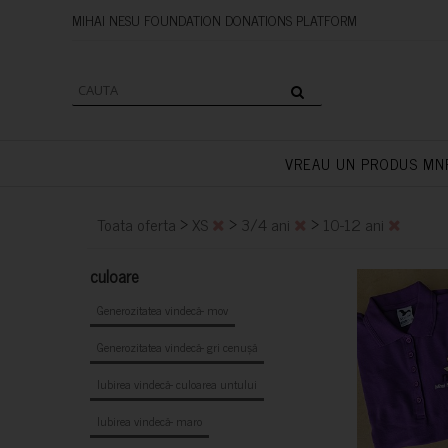
MIHAI NESU FOUNDATION DONAT
VREAU UN PRODUS MN
>
>
>
Toata oferta
XS
3/4 ani
10-12 ani
culoare
Generozitatea vindecă- mov
Generozitatea vindecă- gri cenușă
Iubirea vindecă- culoarea untului
Iubirea vindecă- maro