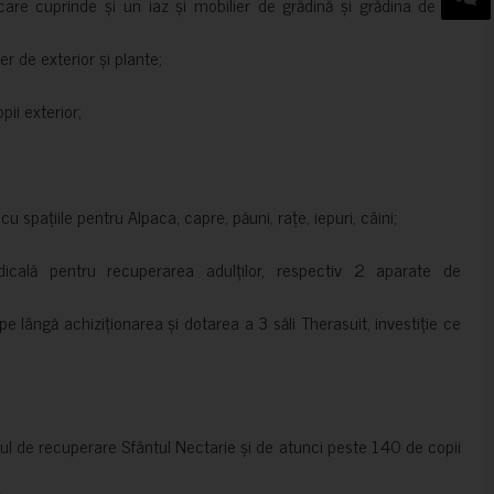
are cuprinde și un iaz și mobilier de grădină și grădina de pe
er de exterior și plante;
ii exterior;
 spațiile pentru Alpaca, capre, păuni, rațe, iepuri, câini;
cală pentru recuperarea adulților, respectiv 2 aparate de
pe lângă achiziționarea și dotarea a 3 săli Therasuit, investiție ce
 de recuperare Sfântul Nectarie și de atunci peste 140 de copii