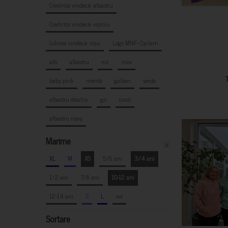
Credința vindecă- albastru
Credința vindecă- vișiniu
Iubirea vindecă- roșu
Logo MNF- Cyclam
alb
albastru
roz
mov
baby pink
mentă
galben
verde
albastru deschis
gri
coral
albastru navy
Marime
x
XL
M
XS
5/6 ani
3/4 ani
1/2 ani
7/8 ani
10-12 ani
12-14 ani
S
L
xxl
Sortare