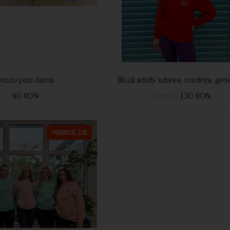
Tricou polo dama
Bluză adulți- iubirea, credința, ge
90 RON
150 RON
130 RON
PROMOTIE 23%
CUMPARA