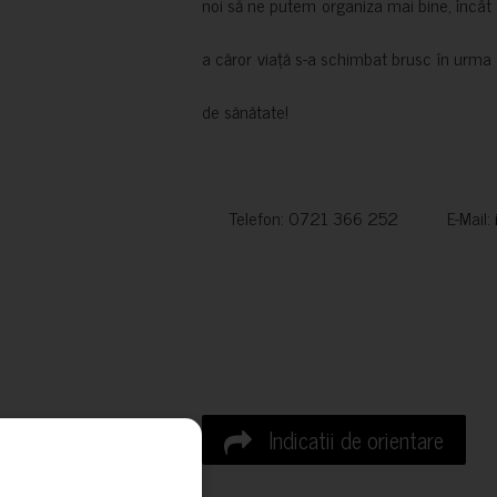
noi să ne putem organiza mai bine, încât să
a căror viață s-a schimbat brusc în urma 
de sănătate!
Telefon: 0721 366 252 E-Mail:
Indicatii de orientare