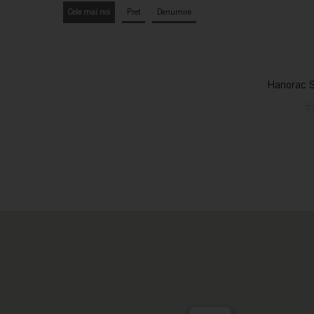
Cele mai noi
Pret
Denumire
Hanorac S
1