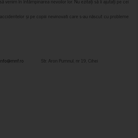
 venim în întâmpinarea nevoilor lor. Nu ezitați să îi ajutați pe cei
accidentelor și pe copiii nevinovati care s-au născut cu probleme
info@mnf.ro
Str. Aron Pumnul, nr 19, Cihei