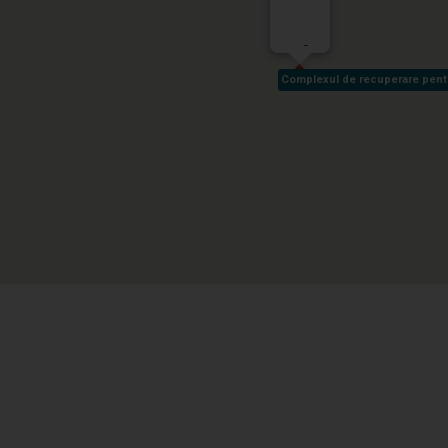
-
Complexul de recuperare pentru 
Complexul de recuperare pentru 