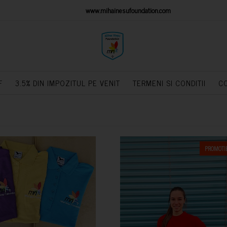
IONS PLATFORM
www.mihainesufoundation.com
powere
F
3.5% DIN IMPOZITUL PE VENIT
TERMENI SI CONDITII
C
PROMOTIE
CUMPARA
CUMPARA