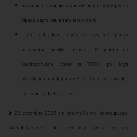
am construit menajeria animalelor, cu spațiile pentru
Alpaca, capre, păuni, rațe, iepuri, câini;
Am achiziționat aparatura medicală pentru
recuperarea adulților, respectiv 2 aparate de
electrostimulare: Stiwell și RT300, pe lângă
achiziționarea și dotarea a 3 săli Therasuit, investiție
ce s-a ridicat la 90000 euro.
În 28 octombrie 2025 am deschis Centrul de recuperare
Sfântul Nectarie și de atunci peste 140 de copii cu