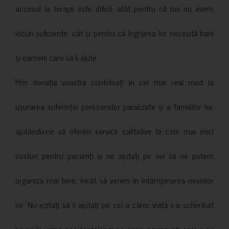
accesul la terapii este dificil, atât pentru că noi nu avem
locuri suficiente, cât și pentru că îngrijirea lor necesită bani
și oameni care să îi ajute.
Prin donația voastră contribuiți în cel mai real mod la
ușurarea suferinței persoanelor paralizate și a familiilor lor,
ajutându-ne să oferim servicii calitative la cele mai mici
costuri pentru pacienți și ne ajutați pe noi să ne putem
organiza mai bine, încât să venim în întâmpinarea nevoilor
lor. Nu ezitați să îi ajutați pe cei a căror viață s-a schimbat
brusc în urma accidentelor și pe copiii nevinovati care s-au