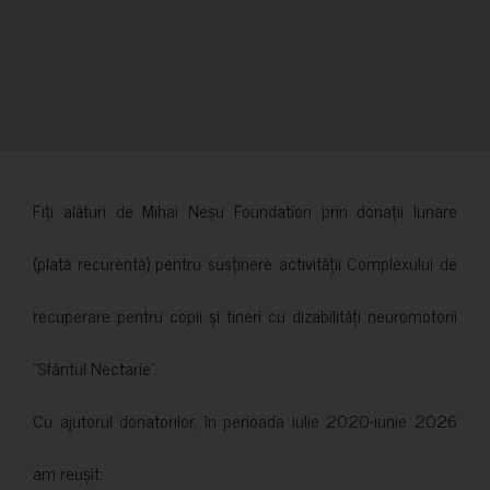
Fiți alături de Mihai Neșu Foundation prin donații lunare
(plată recurentă) pentru susținere activității Complexului de
recuperare pentru copii și tineri cu dizabilități neuromotorii
”Sfântul Nectarie”.
Cu ajutorul donatorilor, în perioada iulie 2020-iunie 2026
am reușit: