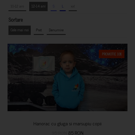
10-12 ani
12-14 ani
S
L
xxl
Sortare
Cele mai noi
Pret
Denumire
PROMOTIE 10%
Hanorac cu gluga si marsupiu copii
95 RON
85 RON