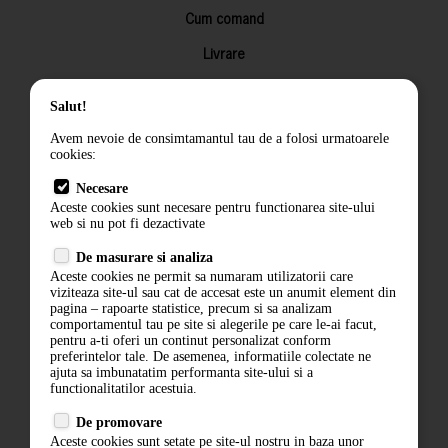
Cum comand
Livrare
Returnarea produselor
Salut!
Termeni si conditii
Avem nevoie de consimtamantul tau de a folosi urmatoarele
Contact
cookies:
ANPC
Necesare
Aceste cookies sunt necesare pentru functionarea site-ului
Termeni si conditii
web si nu pot fi dezactivate
Politica de confidentialitate
De masurare si analiza
Aceste cookies ne permit sa numaram utilizatorii care
ANPC
viziteaza site-ul sau cat de accesat este un anumit element din
pagina – rapoarte statistice, precum si sa analizam
comportamentul tau pe site si alegerile pe care le-ai facut,
pentru a-ti oferi un continut personalizat conform
preferintelor tale. De asemenea, informatiile colectate ne
ajuta sa imbunatatim performanta site-ului si a
functionalitatilor acestuia.
De promovare
Aceste cookies sunt setate pe site-ul nostru in baza unor