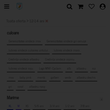
>
Toata oferta
12-14 ani
culoare
Generozitatea vindecă- mov
Generozitatea vindecă- gri cenușă
Iubirea vindecă- culoarea untului
Iubirea vindecă- maro
Credința vindecă- albastru
Credința vindecă- vișiniu
Iubirea vindecă- roșu
Logo MNF- Cyclam
alb
albastru
roz
mov
baby pink
mentă
galben
verde
albastru deschis
gri
coral
albastru navy
Marime
x
XL
M
XS
5/6 ani
3/4 ani
1/2 ani
7/8 ani