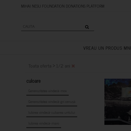
MIHAI NESU FOUNDATION DONAT
VREAU UN PRODUS MN
>
Toata oferta
1/2 ani
culoare
Generozitatea vindecă- mov
Generozitatea vindecă- gri cenușă
Iubirea vindecă- culoarea untului
Iubirea vindecă- maro