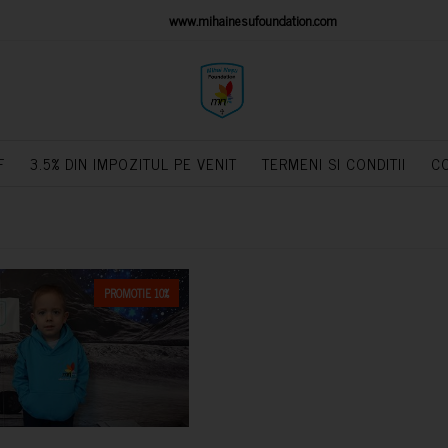
IONS PLATFORM
www.mihainesufoundation.com
powere
F
3.5% DIN IMPOZITUL PE VENIT
TERMENI SI CONDITII
C
PROMOTIE 10%
CUMPARA