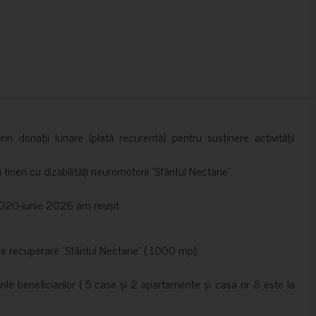
in donații lunare (plată recurentă) pentru susținere activității
ineri cu dizabilități neuromotorii ”Sfântul Nectarie”.
e 2020-iunie 2026 am reușit:
de recuperare ”Sfântul Nectarie” ( 1000 mp);
le beneficiarilor ( 5 case și 2 apartamente și casa nr 8 este la