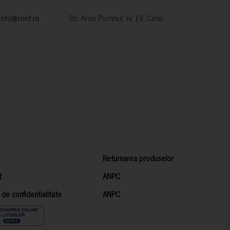
info@mnf.ro
Str. Aron Pumnul, nr 19, Cihei
Returnarea produselor
t
ANPC
a de confidentialitate
ANPC