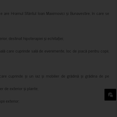
ce are Hramul Sfântul Ioan Maximovici și Bunavestire, în care se
rior, destinat hipoterapiei și echitației;
nală care cuprinde sală de evenimente, loc de joacă pentru copii,
are cuprinde și un iaz și mobilier de grădină și grădina de pe
er de exterior și plante;
ii exterior;