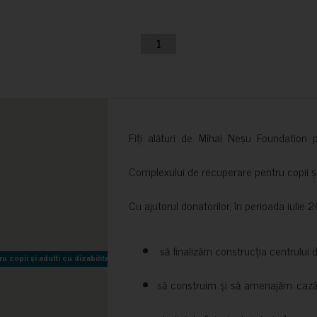
1
Fiți alături de Mihai Neșu Foundation pr
Complexului de recuperare pentru copii și t
Cu ajutorul donatorilor, în perioada iuli
să finalizăm construcția centrului 
copii și adulti cu dizabilitati neuromotorii Sfântul Nectarie
copii și adulti cu dizabilitati neuromotorii Sfântul Nectarie
să construim și să amenajăm cazări