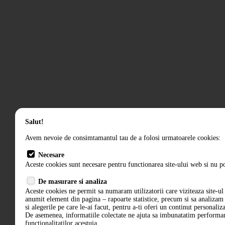
Salut!
Avem nevoie de consimtamantul tau de a folosi urmatoarele cookies:
Necesare
Aceste cookies sunt necesare pentru functionarea site-ului web si nu po
De masurare si analiza
Aceste cookies ne permit sa numaram utilizatorii care viziteaza site-ul 
anumit element din pagina – rapoarte statistice, precum si sa analiza
si alegerile pe care le-ai facut, pentru a-ti oferi un continut personaliz
De asemenea, informatiile colectate ne ajuta sa imbunatatim performant
functionalitatilor acestuia.