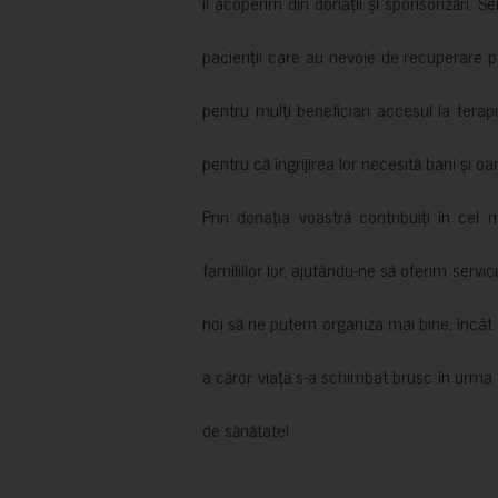
îi acoperim din donații și sponsorizări. S
pacienții care au nevoie de recuperare p
pentru mulți beneficiari accesul la terapi
pentru că îngrijirea lor necesită bani și oa
Prin donația voastră contribuiți în cel 
familiilor lor, ajutându-ne să oferim servic
noi să ne putem organiza mai bine, încât să
a căror viață s-a schimbat brusc în urma 
de sănătate!