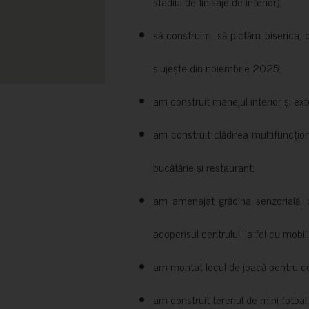
stadiul de finisaje de interior);
să construim, să pictăm biserica, 
slujește din noiembrie 2025;
am construit manejul interior și exte
am construit clădirea multifuncțio
bucătărie și restaurant;
am amenajat grădina senzorială, c
acoperisul centrului, la fel cu mobili
am montat locul de joacă pentru cop
am construit terenul de mini-fotbal;