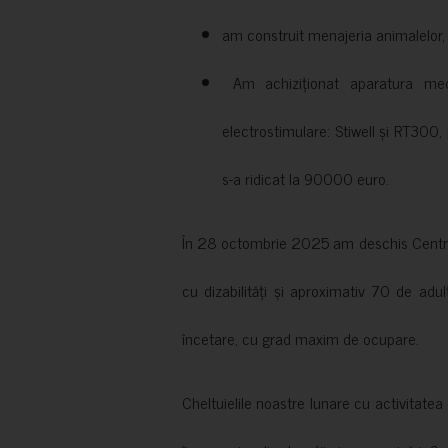
am construit menajeria animalelor, cu
Am achiziționat aparatura medi
electrostimulare: Stiwell și RT300, 
s-a ridicat la 90000 euro.
În 28 octombrie 2025 am deschis Centrul
cu dizabilități și aproximativ 70 de adul
încetare, cu grad maxim de ocupare.
Cheltuielile noastre lunare cu activitate