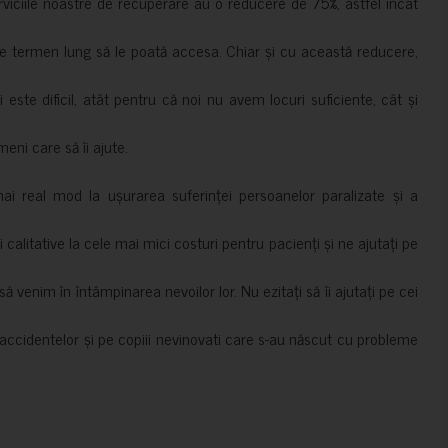
erviciile noastre de recuperare au o reducere de 75%, astfel încât
e termen lung să le poată accesa. Chiar și cu această reducere,
i este dificil, atât pentru că noi nu avem locuri suficiente, cât și
meni care să îi ajute.
mai real mod la ușurarea suferinței persoanelor paralizate și a
ii calitative la cele mai mici costuri pentru pacienți și ne ajutați pe
 venim în întâmpinarea nevoilor lor. Nu ezitați să îi ajutați pe cei
accidentelor și pe copiii nevinovati care s-au născut cu probleme