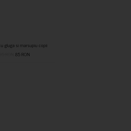
u gluga si marsupiu copii
95 RON
85 RON