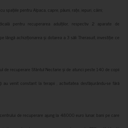
 spațiile pentru Alpaca, capre, păuni, rațe, iepuri, câini;
cală pentru recuperarea adulților, respectiv 2 aparate de
pe lângă achiziționarea și dotarea a 3 săli Therasuit, investiție ce
 de recuperare Sfântul Nectarie și de atunci peste 140 de copii
ți au venit constant la terapii , activitatea desfășurându-se fără
a centrului de recuperare ajung la 48000 euro lunar, bani pe care