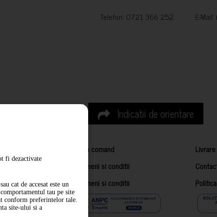
Telefon: 0721 366 252 E-Mail:
Indicatii de orientare
Cum comand
Livrare
t fi dezactivate
Termeni si conditii
Contac
Termeni si conditii
Politic
sau cat de accesat este un
m comportamentul tau pe site
at conform preferintelor tale.
a site-ului si a