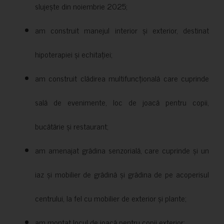
slujește din noiembrie 2025;
am construit manejul interior și exterior, destinat
hipoterapiei și echitației;
am construit clădirea multifuncțională care cuprinde
sală de evenimente, loc de joacă pentru copii,
bucătărie și restaurant;
am amenajat grădina senzorială, care cuprinde și un
iaz și mobilier de grădină și grădina de pe acoperisul
centrului, la fel cu mobilier de exterior și plante;
am montat locul de joacă pentru copii exterior;