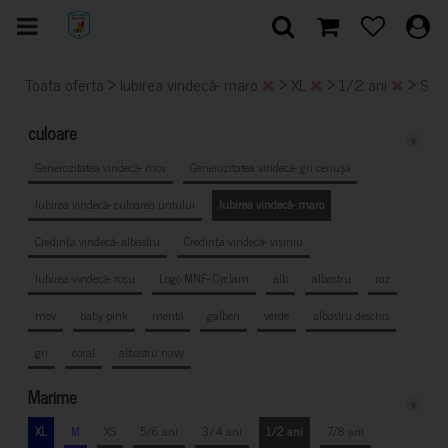
>
>
>
>
Toata oferta
Iubirea vindecă- maro
XL
1/2 ani
S
culoare
x
Generozitatea vindecă- mov
Generozitatea vindecă- gri cenușă
Iubirea vindecă- culoarea untului
Iubirea vindecă- maro
Credința vindecă- albastru
Credința vindecă- vișiniu
Iubirea vindecă- roșu
Logo MNF- Cyclam
alb
albastru
roz
mov
baby pink
mentă
galben
verde
albastru deschis
gri
coral
albastru navy
Marime
x
XL
M
XS
5/6 ani
3/4 ani
1/2 ani
7/8 ani