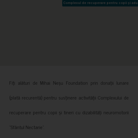
Complexul de recuperare pentru copii și adult
Complexul de recuperare pentru copii și adult
Fiți alături de Mihai Neșu Foundation prin donații lunare
(plată recurentă) pentru susținere activității Complexului de
recuperare pentru copii și tineri cu dizabilități neuromotorii
”Sfântul Nectarie”.