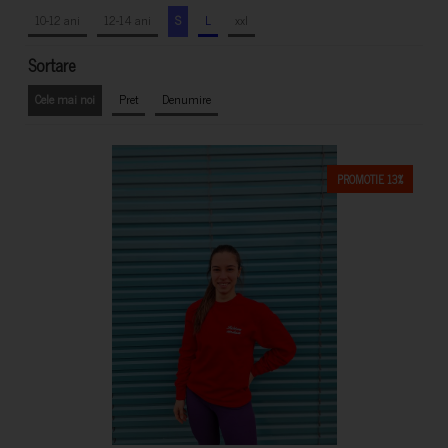
10-12 ani
12-14 ani
S
L
xxl
Sortare
Cele mai noi
Pret
Denumire
PROMOTIE 13%