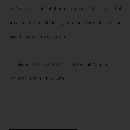
lor. Nu ezitați să îi ajutați pe cei a căror viață s-a schimbat
brusc în urma accidentelor și pe copiii nevinovati care s-au
născut cu probleme de sănătate!
Telefon: 0721 366 252 E-Mail:
info@mnf.ro
Str. Aron Pumnul, nr 19, Cihei