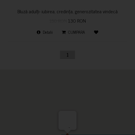
Bluză adulți- iubirea, credința, generozitatea vindecă
150 RON
130 RON
Detalii
CUMPARA
1
-