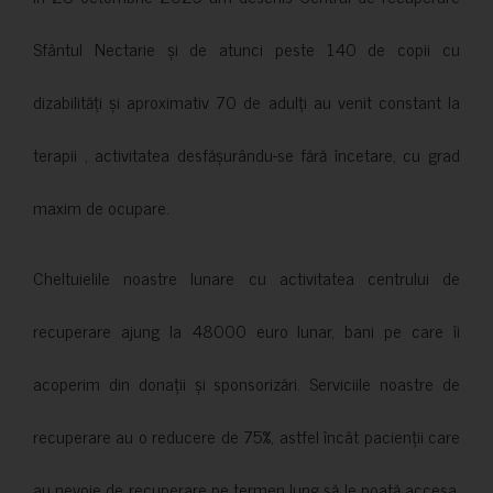
Sfântul Nectarie și de atunci peste 140 de copii cu
dizabilități și aproximativ 70 de adulți au venit constant la
terapii , activitatea desfășurându-se fără încetare, cu grad
maxim de ocupare.
Cheltuielile noastre lunare cu activitatea centrului de
recuperare ajung la 48000 euro lunar, bani pe care îi
acoperim din donații și sponsorizări. Serviciile noastre de
recuperare au o reducere de 75%, astfel încât pacienții care
au nevoie de recuperare pe termen lung să le poată accesa.