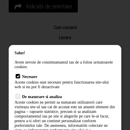
Indicatii de orientare
Cum comand
Livrare
Returnarea produselor
Salut!
Termeni si conditii
Avem nevoie de consimtamantul tau de a folosi urmatoarele
Contact
cookies:
ANPC
Necesare
Aceste cookies sunt necesare pentru functionarea site-ului
Termeni si conditii
web si nu pot fi dezactivate
De masurare si analiza
Politica de confidentialitate
Aceste cookies ne permit sa numaram utilizatorii care
viziteaza site-ul sau cat de accesat este un anumit element din
ANPC
pagina – rapoarte statistice, precum si sa analizam
comportamentul tau pe site si alegerile pe care le-ai facut,
pentru a-ti oferi un continut personalizat conform
preferintelor tale. De asemenea, informatiile colectate ne