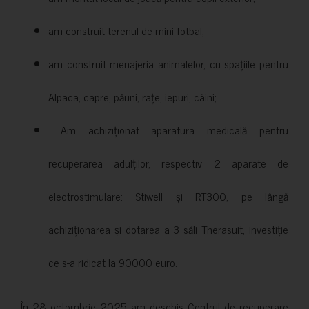
am construit terenul de mini-fotbal;
am construit menajeria animalelor, cu spațiile pentru
Alpaca, capre, păuni, rațe, iepuri, câini;
Am achiziționat aparatura medicală pentru
recuperarea adulților, respectiv 2 aparate de
electrostimulare: Stiwell și RT300, pe lângă
achiziționarea și dotarea a 3 săli Therasuit, investiție
ce s-a ridicat la 90000 euro.
În 28 octombrie 2025 am deschis Centrul de recuperare