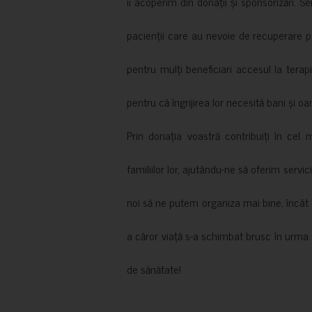
îi acoperim din donații și sponsorizări. S
pacienții care au nevoie de recuperare p
pentru mulți beneficiari accesul la terapi
pentru că îngrijirea lor necesită bani și oa
Prin donația voastră contribuiți în cel 
familiilor lor, ajutându-ne să oferim servic
noi să ne putem organiza mai bine, încât să
a căror viață s-a schimbat brusc în urma 
de sănătate!