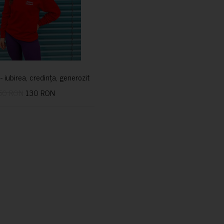
i- iubirea, credința, generozitatea vindecă
50 RON
130 RON