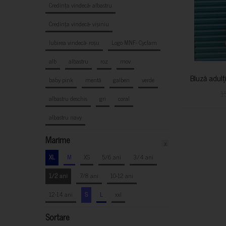
Credința vindecă- albastru
Credința vindecă- vișiniu
Iubirea vindecă- roșu
Logo MNF- Cyclam
alb
albastru
roz
mov
Bluză adulț
baby pink
mentă
galben
verde
1
albastru deschis
gri
coral
albastru navy
Marime
x
XL
M
XS
5/6 ani
3/4 ani
1/2 ani
7/8 ani
10-12 ani
12-14 ani
S
L
xxl
Sortare