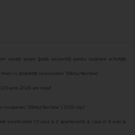
in donații lunare (plată recurentă) pentru susținere activității
ineri cu dizabilități neuromotorii ”Sfântul Nectarie”.
e 2020-iunie 2026 am reușit:
de recuperare ”Sfântul Nectarie” ( 1000 mp);
le beneficiarilor ( 5 case și 2 apartamente și casa nr 8 este la