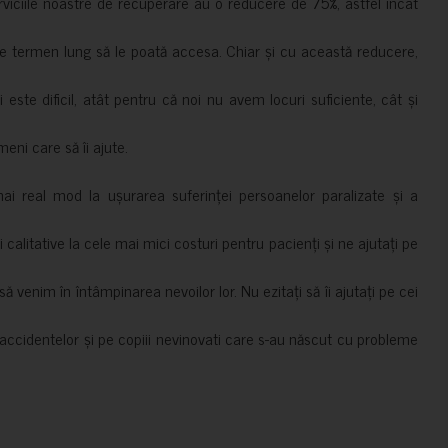
erviciile noastre de recuperare au o reducere de 75%, astfel încât
e termen lung să le poată accesa. Chiar și cu această reducere,
i este dificil, atât pentru că noi nu avem locuri suficiente, cât și
meni care să îi ajute.
mai real mod la ușurarea suferinței persoanelor paralizate și a
ii calitative la cele mai mici costuri pentru pacienți și ne ajutați pe
 venim în întâmpinarea nevoilor lor. Nu ezitați să îi ajutați pe cei
accidentelor și pe copiii nevinovati care s-au născut cu probleme