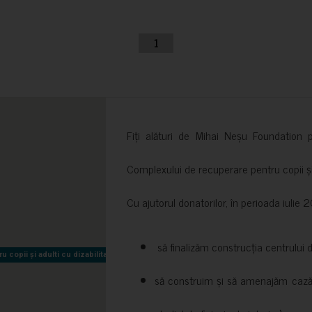
1
Fiți alături de Mihai Neșu Foundation pr
Complexului de recuperare pentru copii și t
Cu ajutorul donatorilor, în perioada iuli
să finalizăm construcția centrului 
copii și adulti cu dizabilitati neuromotorii Sfântul Nectarie
copii și adulti cu dizabilitati neuromotorii Sfântul Nectarie
să construim și să amenajăm cazări