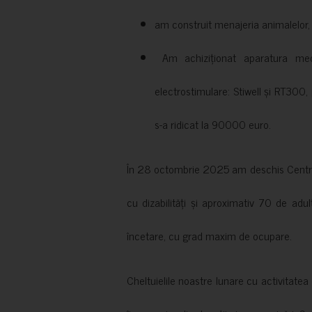
am construit menajeria animalelor, cu
Am achiziționat aparatura medi
electrostimulare: Stiwell și RT300, 
s-a ridicat la 90000 euro.
În 28 octombrie 2025 am deschis Centrul
cu dizabilități și aproximativ 70 de adul
încetare, cu grad maxim de ocupare.
Cheltuielile noastre lunare cu activitate