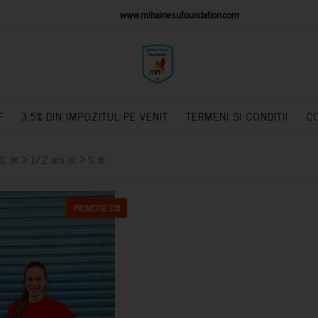
IONS PLATFORM
www.mihainesufoundation.com
powere
F
3.5% DIN IMPOZITUL PE VENIT
TERMENI SI CONDITII
C
>
>
XL
1/2 ani
S
PROMOTIE 13%
CUMPARA