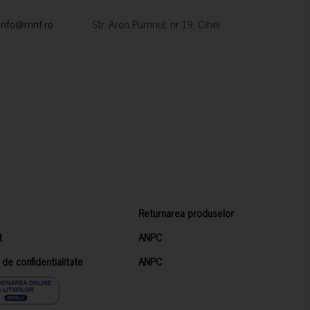
info@mnf.ro
Str. Aron Pumnul, nr 19, Cihei
Returnarea produselor
t
ANPC
a de confidentialitate
ANPC