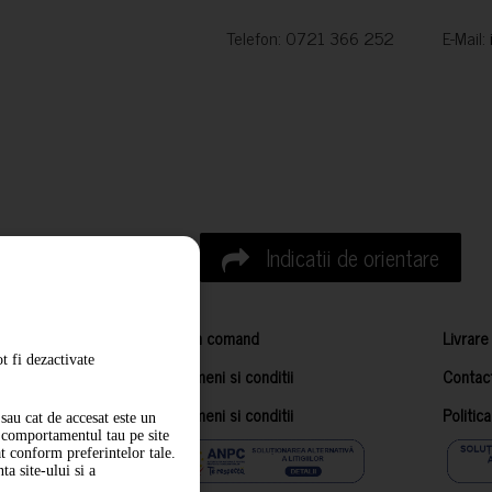
Telefon: 0721 366 252 E-Mail:
Indicatii de orientare
Cum comand
Livrare
t fi dezactivate
Termeni si conditii
Contac
Termeni si conditii
Politic
sau cat de accesat este un
m comportamentul tau pe site
at conform preferintelor tale.
a site-ului si a