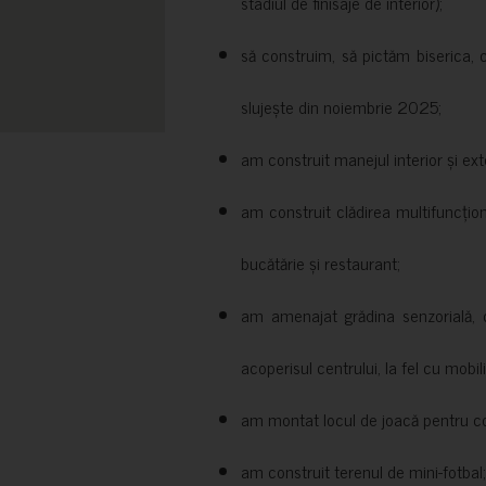
stadiul de finisaje de interior);
să construim, să pictăm biserica, 
slujește din noiembrie 2025;
am construit manejul interior și exte
am construit clădirea multifuncțio
bucătărie și restaurant;
am amenajat grădina senzorială, c
acoperisul centrului, la fel cu mobili
am montat locul de joacă pentru cop
am construit terenul de mini-fotbal;