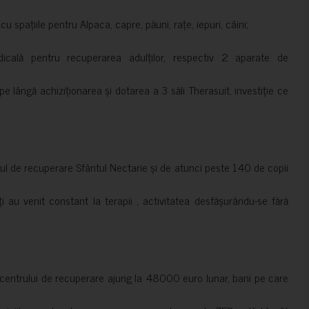
 spațiile pentru Alpaca, capre, păuni, rațe, iepuri, câini;
cală pentru recuperarea adulților, respectiv 2 aparate de
pe lângă achiziționarea și dotarea a 3 săli Therasuit, investiție ce
 de recuperare Sfântul Nectarie și de atunci peste 140 de copii
ți au venit constant la terapii , activitatea desfășurându-se fără
a centrului de recuperare ajung la 48000 euro lunar, bani pe care