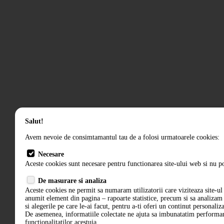
Salut!
Avem nevoie de consimtamantul tau de a folosi urmatoarele cookies:
Necesare
Aceste cookies sunt necesare pentru functionarea site-ului web si nu po
De masurare si analiza
Aceste cookies ne permit sa numaram utilizatorii care viziteaza site-ul 
anumit element din pagina – rapoarte statistice, precum si sa analiza
si alegerile pe care le-ai facut, pentru a-ti oferi un continut personaliz
De asemenea, informatiile colectate ne ajuta sa imbunatatim performant
functionalitatilor acestuia.