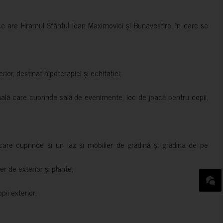
ce are Hramul Sfântul Ioan Maximovici și Bunavestire, în care se
rior, destinat hipoterapiei și echitației;
nală care cuprinde sală de evenimente, loc de joacă pentru copii,
are cuprinde și un iaz și mobilier de grădină și grădina de pe
er de exterior și plante;
ii exterior;