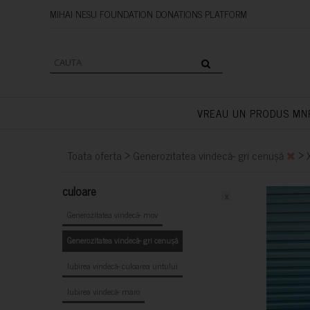
MIHAI NESU FOUNDATION DONAT
VREAU UN PRODUS MN
>
>
Toata oferta
Generozitatea vindecă- gri cenușă
culoare
x
Generozitatea vindecă- mov
Generozitatea vindecă- gri cenușă
Iubirea vindecă- culoarea untului
Iubirea vindecă- maro