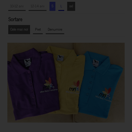
10-12 ani
12-14 ani
S
L
xxl
Sortare
Cele mai noi
Pret
Denumire