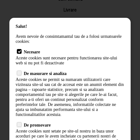
Livrare
Returnarea produselor
Salut!
Termeni si conditii
Avem nevoie de consimtamantul tau de a folosi urmatoarele
Contact
cookies:
ANPC
Necesare
Aceste cookies sunt necesare pentru functionarea site-ului
Termeni si conditii
web si nu pot fi dezactivate
Politica de confidentialitate
De masurare si analiza
Aceste cookies ne permit sa numaram utilizatorii care
ANPC
viziteaza site-ul sau cat de accesat este un anumit element din
pagina – rapoarte statistice, precum si sa analizam
comportamentul tau pe site si alegerile pe care le-ai facut,
pentru a-ti oferi un continut personalizat conform
preferintelor tale. De asemenea, informatiile colectate ne
ajuta sa imbunatatim performanta site-ului si a
functionalitatilor acestuia.
De promovare
Aceste cookies sunt setate pe site-ul nostru in baza unor
acorduri pe care le avem incheiate cu partenerii nostri de
ABONARE LA NEWSLETTER