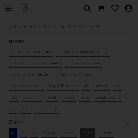
>
>
>
>
Toata oferta
XL
1/2 ani
S
xxl
culoare
Generozitatea vindecă- mov
Generozitatea vindecă- gri cenușă
Iubirea vindecă- culoarea untului
Iubirea vindecă- maro
Credința vindecă- albastru
Credința vindecă- vișiniu
Iubirea vindecă- roșu
Logo MNF- Cyclam
alb
albastru
roz
mov
baby pink
mentă
galben
verde
albastru deschis
gri
coral
albastru navy
Marime
x
XL
M
XS
5/6 ani
3/4 ani
1/2 ani
7/8 ani