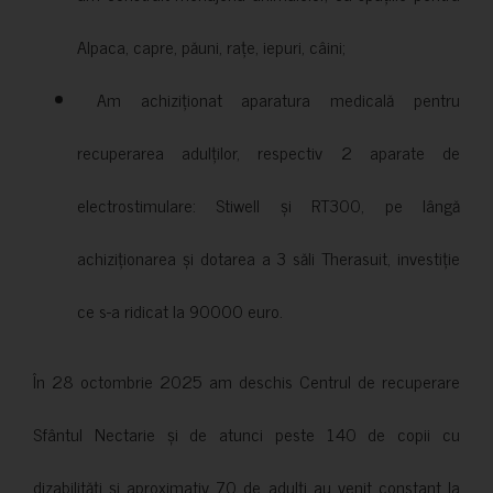
Alpaca, capre, păuni, rațe, iepuri, câini;
Am achiziționat aparatura medicală pentru
recuperarea adulților, respectiv 2 aparate de
electrostimulare: Stiwell și RT300, pe lângă
achiziționarea și dotarea a 3 săli Therasuit, investiție
ce s-a ridicat la 90000 euro.
În 28 octombrie 2025 am deschis Centrul de recuperare
Sfântul Nectarie și de atunci peste 140 de copii cu
dizabilități și aproximativ 70 de adulți au venit constant la