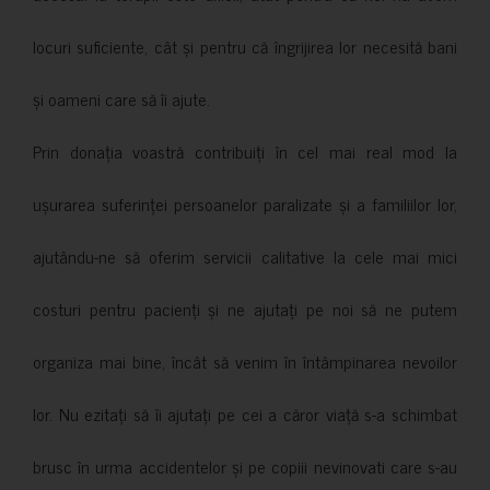
locuri suficiente, cât și pentru că îngrijirea lor necesită bani
și oameni care să îi ajute.
Prin donația voastră contribuiți în cel mai real mod la
ușurarea suferinței persoanelor paralizate și a familiilor lor,
ajutându-ne să oferim servicii calitative la cele mai mici
costuri pentru pacienți și ne ajutați pe noi să ne putem
organiza mai bine, încât să venim în întâmpinarea nevoilor
lor. Nu ezitați să îi ajutați pe cei a căror viață s-a schimbat
brusc în urma accidentelor și pe copiii nevinovati care s-au