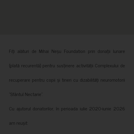
Fiți alături de Mihai Neșu Foundation prin donații lunare
(plată recurentă) pentru susținere activității Complexului de
recuperare pentru copii și tineri cu dizabilități neuromotorii
”Sfântul Nectarie”.
Cu ajutorul donatorilor, în perioada iulie 2020-iunie 2026
am reușit: