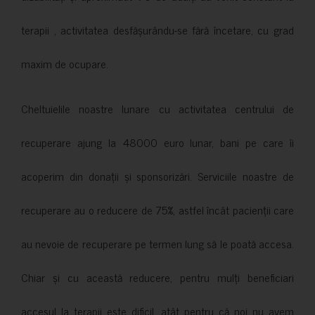
terapii , activitatea desfășurându-se fără încetare, cu grad
maxim de ocupare.
Cheltuielile noastre lunare cu activitatea centrului de
recuperare ajung la 48000 euro lunar, bani pe care îi
acoperim din donații și sponsorizări. Serviciile noastre de
recuperare au o reducere de 75%, astfel încât pacienții care
au nevoie de recuperare pe termen lung să le poată accesa.
Chiar și cu această reducere, pentru mulți beneficiari
accesul la terapii este dificil, atât pentru că noi nu avem