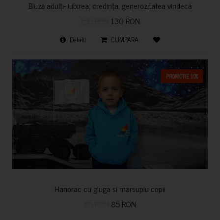
Bluză adulți- iubirea, credința, generozitatea vindecă
150 RON
130 RON
Detalii
CUMPARA
PROMOTIE 10%
Hanorac cu gluga si marsupiu copii
95 RON
85 RON