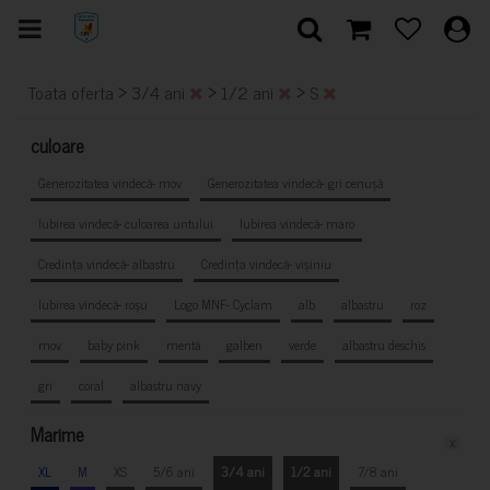
>
>
>
Toata oferta
3/4 ani
1/2 ani
S
culoare
Generozitatea vindecă- mov
Generozitatea vindecă- gri cenușă
Iubirea vindecă- culoarea untului
Iubirea vindecă- maro
Credința vindecă- albastru
Credința vindecă- vișiniu
Iubirea vindecă- roșu
Logo MNF- Cyclam
alb
albastru
roz
mov
baby pink
mentă
galben
verde
albastru deschis
gri
coral
albastru navy
Marime
x
XL
M
XS
5/6 ani
3/4 ani
1/2 ani
7/8 ani