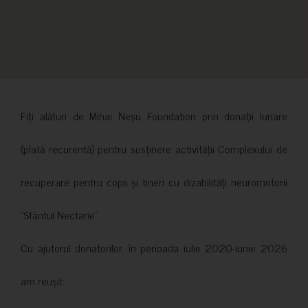
Fiți alături de Mihai Neșu Foundation prin donații lunare
(plată recurentă) pentru susținere activității Complexului de
recuperare pentru copii și tineri cu dizabilități neuromotorii
”Sfântul Nectarie”.
Cu ajutorul donatorilor, în perioada iulie 2020-iunie 2026
am reușit: