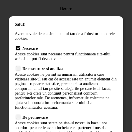
Livrare
Returnarea produselor
Salut!
Termeni si conditii
Avem nevoie de consimtamantul tau de a folosi urmatoarele
Contact
cookies:
ANPC
Necesare
Aceste cookies sunt necesare pentru functionarea site-ului
Termeni si conditii
web si nu pot fi dezactivate
Politica de confidentialitate
De masurare si analiza
Aceste cookies ne permit sa numaram utilizatorii care
ANPC
viziteaza site-ul sau cat de accesat este un anumit element din
pagina – rapoarte statistice, precum si sa analizam
comportamentul tau pe site si alegerile pe care le-ai facut,
pentru a-ti oferi un continut personalizat conform
preferintelor tale. De asemenea, informatiile colectate ne
ajuta sa imbunatatim performanta site-ului si a
functionalitatilor acestuia.
De promovare
Aceste cookies sunt setate pe site-ul nostru in baza unor
acorduri pe care le avem incheiate cu partenerii nostri de
ABONARE LA NEWSLETTER