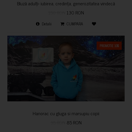
Bluză adulți- iubirea, credința, generozitatea vindecă
150 RON
130 RON
Detalii
CUMPARA
PROMOTIE 10%
Hanorac cu gluga si marsupiu copii
95 RON
85 RON