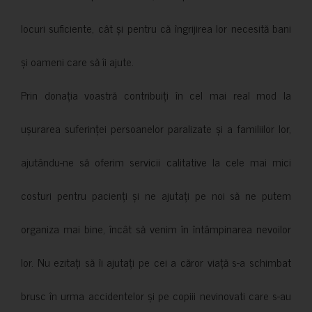
locuri suficiente, cât și pentru că îngrijirea lor necesită bani
și oameni care să îi ajute.
Prin donația voastră contribuiți în cel mai real mod la
ușurarea suferinței persoanelor paralizate și a familiilor lor,
ajutându-ne să oferim servicii calitative la cele mai mici
costuri pentru pacienți și ne ajutați pe noi să ne putem
organiza mai bine, încât să venim în întâmpinarea nevoilor
lor. Nu ezitați să îi ajutați pe cei a căror viață s-a schimbat
brusc în urma accidentelor și pe copiii nevinovati care s-au