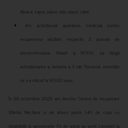
Alpaca, capre, păuni, rațe, iepuri, câini;
Am achiziționat aparatura medicală pentru
recuperarea adulților, respectiv 2 aparate de
electrostimulare: Stiwell și RT300, pe lângă
achiziționarea și dotarea a 3 săli Therasuit, investiție
ce s-a ridicat la 90000 euro.
În 28 octombrie 2025 am deschis Centrul de recuperare
Sfântul Nectarie și de atunci peste 140 de copii cu
dizabilități și aproximativ 70 de adulți au venit constant la