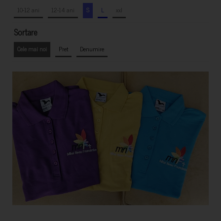
10-12 ani
12-14 ani
S
L
xxl
Sortare
Cele mai noi
Pret
Denumire