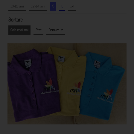
10-12 ani
12-14 ani
S
L
xxl
Sortare
Cele mai noi
Pret
Denumire