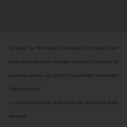
Fiți alături de Mihai Neșu Foundation prin donații lunare
(plată recurentă) pentru susținere activității Complexului de
recuperare pentru copii și tineri cu dizabilități neuromotorii
”Sfântul Nectarie”.
Cu ajutorul donatorilor, în perioada iulie 2020-iunie 2026
am reușit: