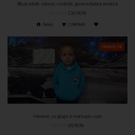
Bluză adulți- iubirea, credința, generozitatea vindecă
150 RON
130 RON
Detalii
CUMPARA
PROMOTIE 10%
Hanorac cu gluga si marsupiu copii
95 RON
85 RON