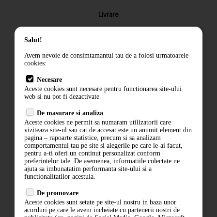
Livrare
Returnarea produselor
Salut!
Termeni si conditii
Avem nevoie de consimtamantul tau de a folosi urmatoarele
Contact
cookies:
ANPC
Necesare
Aceste cookies sunt necesare pentru functionarea site-ului
Termeni si conditii
web si nu pot fi dezactivate
Politica de confidentialitate
De masurare si analiza
Aceste cookies ne permit sa numaram utilizatorii care
ANPC
viziteaza site-ul sau cat de accesat este un anumit element din
pagina – rapoarte statistice, precum si sa analizam
comportamentul tau pe site si alegerile pe care le-ai facut,
pentru a-ti oferi un continut personalizat conform
preferintelor tale. De asemenea, informatiile colectate ne
ajuta sa imbunatatim performanta site-ului si a
functionalitatilor acestuia.
De promovare
Aceste cookies sunt setate pe site-ul nostru in baza unor
acorduri pe care le avem incheiate cu partenerii nostri de
ABONARE LA NEWSLETTER