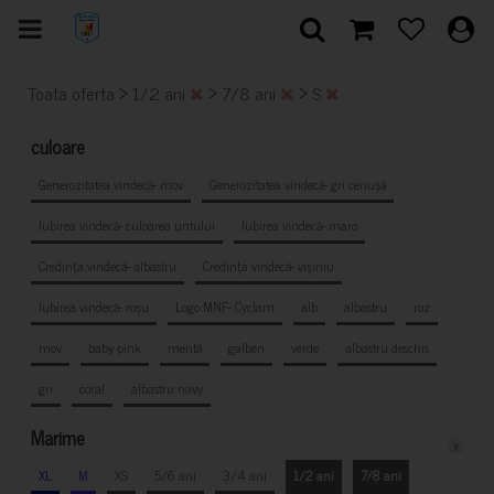
>
>
>
Toata oferta
1/2 ani
7/8 ani
S
culoare
Generozitatea vindecă- mov
Generozitatea vindecă- gri cenușă
Iubirea vindecă- culoarea untului
Iubirea vindecă- maro
Credința vindecă- albastru
Credința vindecă- vișiniu
Iubirea vindecă- roșu
Logo MNF- Cyclam
alb
albastru
roz
mov
baby pink
mentă
galben
verde
albastru deschis
gri
coral
albastru navy
Marime
x
XL
M
XS
5/6 ani
3/4 ani
1/2 ani
7/8 ani