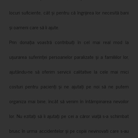
locuri suficiente, cât și pentru că îngrijirea lor necesită bani
și oameni care să îi ajute.
Prin donația voastră contribuiți în cel mai real mod la
ușurarea suferinței persoanelor paralizate și a familiilor lor,
ajutându-ne să oferim servicii calitative la cele mai mici
costuri pentru pacienți și ne ajutați pe noi să ne putem
organiza mai bine, încât să venim în întâmpinarea nevoilor
lor. Nu ezitați să îi ajutați pe cei a căror viață s-a schimbat
brusc în urma accidentelor și pe copiii nevinovati care s-au