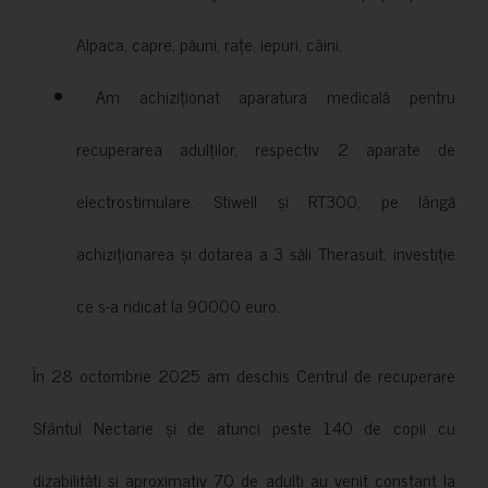
Alpaca, capre, păuni, rațe, iepuri, câini;
Am achiziționat aparatura medicală pentru
recuperarea adulților, respectiv 2 aparate de
electrostimulare: Stiwell și RT300, pe lângă
achiziționarea și dotarea a 3 săli Therasuit, investiție
ce s-a ridicat la 90000 euro.
În 28 octombrie 2025 am deschis Centrul de recuperare
Sfântul Nectarie și de atunci peste 140 de copii cu
dizabilități și aproximativ 70 de adulți au venit constant la