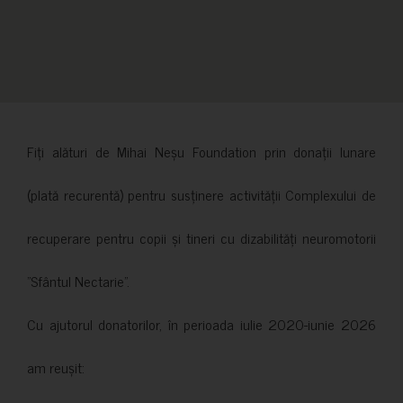
Fiți alături de Mihai Neșu Foundation prin donații lunare
(plată recurentă) pentru susținere activității Complexului de
recuperare pentru copii și tineri cu dizabilități neuromotorii
”Sfântul Nectarie”.
Cu ajutorul donatorilor, în perioada iulie 2020-iunie 2026
am reușit: