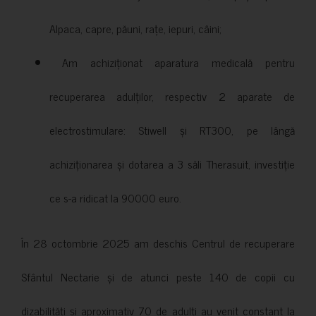
Alpaca, capre, păuni, rațe, iepuri, câini;
Am achiziționat aparatura medicală pentru
recuperarea adulților, respectiv 2 aparate de
electrostimulare: Stiwell și RT300, pe lângă
achiziționarea și dotarea a 3 săli Therasuit, investiție
ce s-a ridicat la 90000 euro.
În 28 octombrie 2025 am deschis Centrul de recuperare
Sfântul Nectarie și de atunci peste 140 de copii cu
dizabilități și aproximativ 70 de adulți au venit constant la