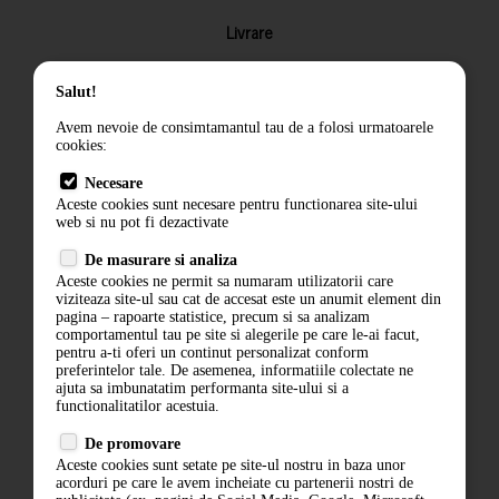
Livrare
Returnarea produselor
Salut!
Termeni si conditii
Avem nevoie de consimtamantul tau de a folosi urmatoarele
Contact
cookies:
ANPC
Necesare
Aceste cookies sunt necesare pentru functionarea site-ului
Termeni si conditii
web si nu pot fi dezactivate
Politica de confidentialitate
De masurare si analiza
Aceste cookies ne permit sa numaram utilizatorii care
ANPC
viziteaza site-ul sau cat de accesat este un anumit element din
pagina – rapoarte statistice, precum si sa analizam
comportamentul tau pe site si alegerile pe care le-ai facut,
pentru a-ti oferi un continut personalizat conform
preferintelor tale. De asemenea, informatiile colectate ne
ajuta sa imbunatatim performanta site-ului si a
functionalitatilor acestuia.
De promovare
Aceste cookies sunt setate pe site-ul nostru in baza unor
acorduri pe care le avem incheiate cu partenerii nostri de
ABONARE LA NEWSLETTER