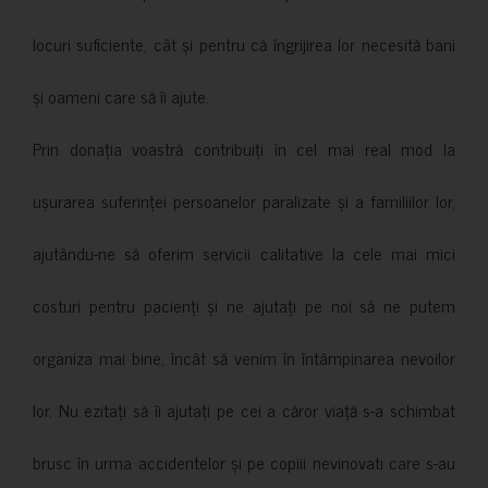
locuri suficiente, cât și pentru că îngrijirea lor necesită bani
și oameni care să îi ajute.
Prin donația voastră contribuiți în cel mai real mod la
ușurarea suferinței persoanelor paralizate și a familiilor lor,
ajutându-ne să oferim servicii calitative la cele mai mici
costuri pentru pacienți și ne ajutați pe noi să ne putem
organiza mai bine, încât să venim în întâmpinarea nevoilor
lor. Nu ezitați să îi ajutați pe cei a căror viață s-a schimbat
brusc în urma accidentelor și pe copiii nevinovati care s-au