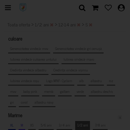
>
>
>
Toata oferta
1/2 ani
12-14 ani
S
culoare
Generozitatea vindecă- mov
Generozitatea vindecă- gri cenușă
Iubirea vindecă- culoarea untului
Iubirea vindecă- maro
Credința vindecă- albastru
Credința vindecă- vișiniu
Iubirea vindecă- roșu
Logo MNF- Cyclam
alb
albastru
roz
mov
baby pink
mentă
galben
verde
albastru deschis
gri
coral
albastru navy
Marime
x
XL
M
XS
5/6 ani
3/4 ani
1/2 ani
7/8 ani