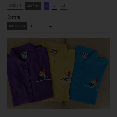
10-12 ani
12-14 ani
S
L
xxl
Sortare
Cele mai noi
Pret
Denumire