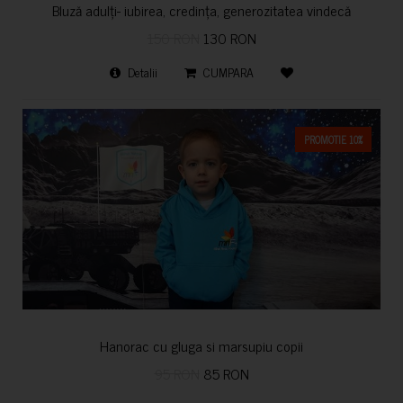
Bluză adulți- iubirea, credința, generozitatea vindecă
150 RON
130 RON
Detalii
CUMPARA
PROMOTIE 10%
Hanorac cu gluga si marsupiu copii
95 RON
85 RON