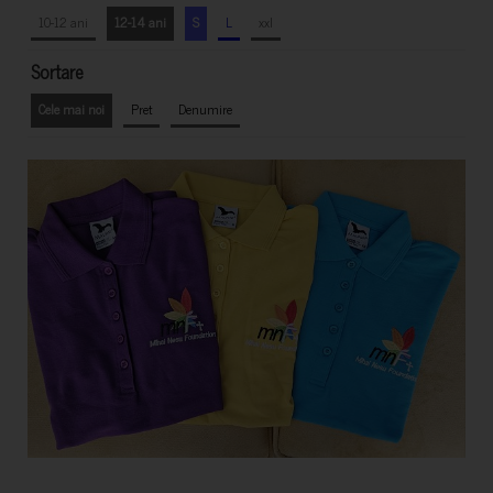
10-12 ani
12-14 ani
S
L
xxl
Sortare
Cele mai noi
Pret
Denumire