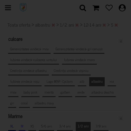
>
>
>
>
Toata oferta
albastru
1/2 ani
12-14 ani
S
culoare
x
Generozitatea vindecă- mov
Generozitatea vindecă- gri cenușă
Iubirea vindecă- culoarea untului
Iubirea vindecă- maro
Credința vindecă- albastru
Credința vindecă- vișiniu
Iubirea vindecă- roșu
Logo MNF- Cyclam
alb
albastru
roz
mov
baby pink
mentă
galben
verde
albastru deschis
gri
coral
albastru navy
Marime
x
XL
M
XS
5/6 ani
3/4 ani
1/2 ani
7/8 ani