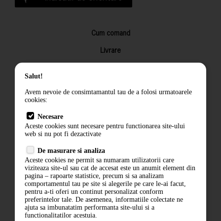
Cum comand
Livrare
Returnarea produselor
Salut!
Termeni si conditii
Avem nevoie de consimtamantul tau de a folosi urmatoarele
Contact
cookies:
ANPC
Necesare
Aceste cookies sunt necesare pentru functionarea site-ului
Termeni si conditii
web si nu pot fi dezactivate
De masurare si analiza
Politica de confidentialitate
Aceste cookies ne permit sa numaram utilizatorii care
viziteaza site-ul sau cat de accesat este un anumit element din
ANPC
pagina – rapoarte statistice, precum si sa analizam
comportamentul tau pe site si alegerile pe care le-ai facut,
pentru a-ti oferi un continut personalizat conform
preferintelor tale. De asemenea, informatiile colectate ne
ajuta sa imbunatatim performanta site-ului si a
functionalitatilor acestuia.