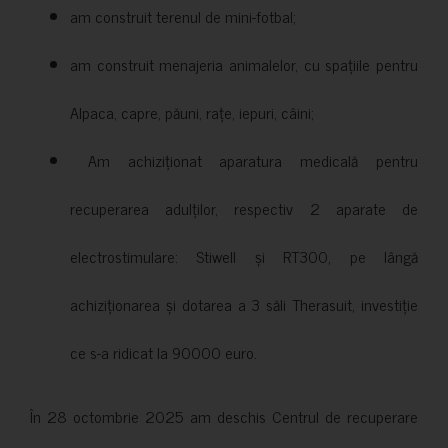
am construit terenul de mini-fotbal;
am construit menajeria animalelor, cu spațiile pentru
Alpaca, capre, păuni, rațe, iepuri, câini;
Am achiziționat aparatura medicală pentru
recuperarea adulților, respectiv 2 aparate de
electrostimulare: Stiwell și RT300, pe lângă
achiziționarea și dotarea a 3 săli Therasuit, investiție
ce s-a ridicat la 90000 euro.
În 28 octombrie 2025 am deschis Centrul de recuperare