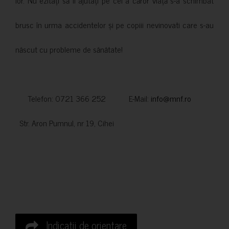
lor. Nu ezitați să îi ajutați pe cei a căror viață s-a schimbat
brusc în urma accidentelor și pe copiii nevinovati care s-au
născut cu probleme de sănătate!
Telefon: 0721 366 252 E-Mail:
info@mnf.ro
Str. Aron Pumnul, nr 19, Cihei
Indicatii de orientare