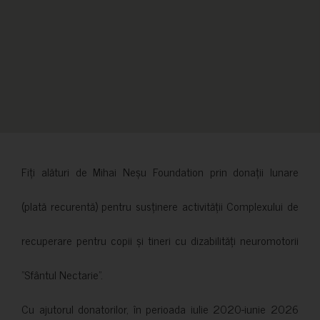
Fiți alături de Mihai Neșu Foundation prin donații lunare
(plată recurentă) pentru susținere activității Complexului de
recuperare pentru copii și tineri cu dizabilități neuromotorii
”Sfântul Nectarie”.
Cu ajutorul donatorilor, în perioada iulie 2020-iunie 2026