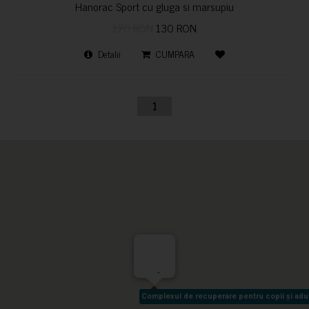
Hanorac Sport cu gluga si marsupiu
170 RON
130 RON
Detalii
CUMPARA
1
-
Complexul de recuperare pentru copii și adult
Complexul de recuperare pentru copii și adult