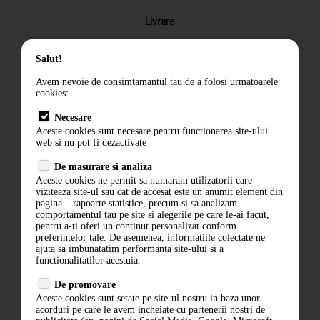
Livrare
Returnarea produselor
Salut!
Termeni si conditii
Avem nevoie de consimtamantul tau de a folosi urmatoarele
Contact
cookies:
ANPC
Necesare
Aceste cookies sunt necesare pentru functionarea site-ului
Termeni si conditii
web si nu pot fi dezactivate
Politica de confidentialitate
De masurare si analiza
Aceste cookies ne permit sa numaram utilizatorii care
ANPC
viziteaza site-ul sau cat de accesat este un anumit element din
pagina – rapoarte statistice, precum si sa analizam
comportamentul tau pe site si alegerile pe care le-ai facut,
pentru a-ti oferi un continut personalizat conform
preferintelor tale. De asemenea, informatiile colectate ne
ajuta sa imbunatatim performanta site-ului si a
functionalitatilor acestuia.
De promovare
Aceste cookies sunt setate pe site-ul nostru in baza unor
acorduri pe care le avem incheiate cu partenerii nostri de
ABONARE LA NEWSLETTER