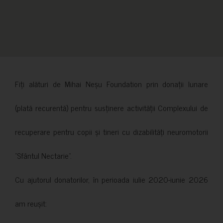
Fiți alături de Mihai Neșu Foundation prin donații lunare
(plată recurentă) pentru susținere activității Complexului de
recuperare pentru copii și tineri cu dizabilități neuromotorii
”Sfântul Nectarie”.
Cu ajutorul donatorilor, în perioada iulie 2020-iunie 2026
am reușit: