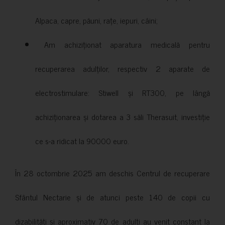
Alpaca, capre, păuni, rațe, iepuri, câini;
Am achiziționat aparatura medicală pentru
recuperarea adulților, respectiv 2 aparate de
electrostimulare: Stiwell și RT300, pe lângă
achiziționarea și dotarea a 3 săli Therasuit, investiție
ce s-a ridicat la 90000 euro.
În 28 octombrie 2025 am deschis Centrul de recuperare
Sfântul Nectarie și de atunci peste 140 de copii cu
dizabilități și aproximativ 70 de adulți au venit constant la