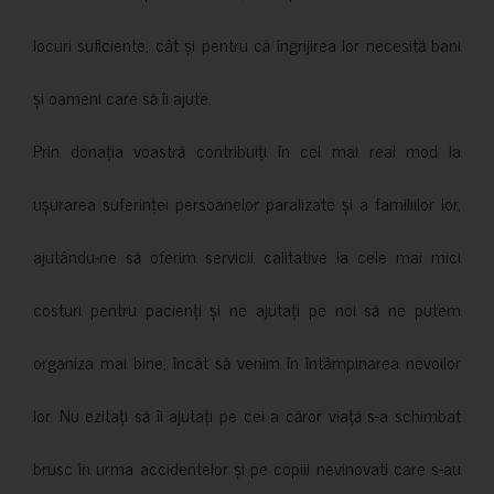
locuri suficiente, cât și pentru că îngrijirea lor necesită bani
și oameni care să îi ajute.
Prin donația voastră contribuiți în cel mai real mod la
ușurarea suferinței persoanelor paralizate și a familiilor lor,
ajutându-ne să oferim servicii calitative la cele mai mici
costuri pentru pacienți și ne ajutați pe noi să ne putem
organiza mai bine, încât să venim în întâmpinarea nevoilor
lor. Nu ezitați să îi ajutați pe cei a căror viață s-a schimbat
brusc în urma accidentelor și pe copiii nevinovati care s-au