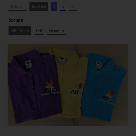
10-12 ani
12-14 ani
S
L
xxl
Sortare
Cele mai noi
Pret
Denumire