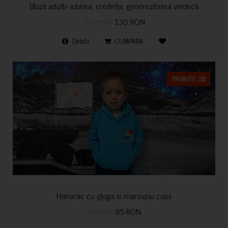
Bluză adulți- iubirea, credința, generozitatea vindecă
150 RON
130 RON
Detalii
CUMPARA
PROMOTIE 10%
Hanorac cu gluga si marsupiu copii
95 RON
85 RON