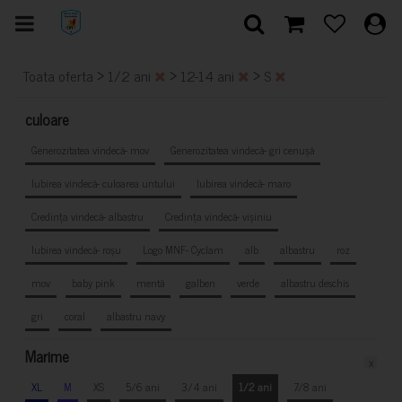
>
>
>
Toata oferta
1/2 ani
12-14 ani
S
culoare
Generozitatea vindecă- mov
Generozitatea vindecă- gri cenușă
Iubirea vindecă- culoarea untului
Iubirea vindecă- maro
Credința vindecă- albastru
Credința vindecă- vișiniu
Iubirea vindecă- roșu
Logo MNF- Cyclam
alb
albastru
roz
mov
baby pink
mentă
galben
verde
albastru deschis
gri
coral
albastru navy
Marime
x
XL
M
XS
5/6 ani
3/4 ani
1/2 ani
7/8 ani