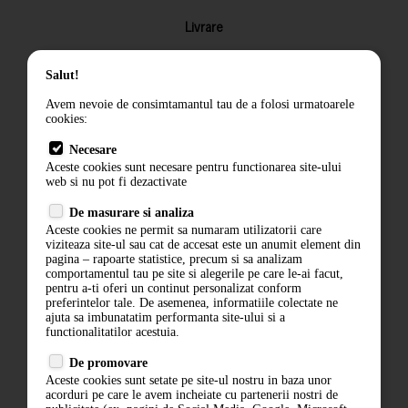
Livrare
Returnarea produselor
Salut!
Termeni si conditii
Avem nevoie de consimtamantul tau de a folosi urmatoarele
Contact
cookies:
ANPC
Necesare
Aceste cookies sunt necesare pentru functionarea site-ului
Termeni si conditii
web si nu pot fi dezactivate
Politica de confidentialitate
De masurare si analiza
Aceste cookies ne permit sa numaram utilizatorii care
ANPC
viziteaza site-ul sau cat de accesat este un anumit element din
pagina – rapoarte statistice, precum si sa analizam
comportamentul tau pe site si alegerile pe care le-ai facut,
pentru a-ti oferi un continut personalizat conform
preferintelor tale. De asemenea, informatiile colectate ne
ajuta sa imbunatatim performanta site-ului si a
functionalitatilor acestuia.
De promovare
Aceste cookies sunt setate pe site-ul nostru in baza unor
acorduri pe care le avem incheiate cu partenerii nostri de
ABONARE LA NEWSLETTER