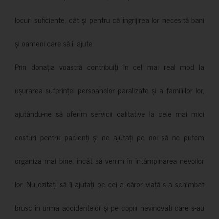
locuri suficiente, cât și pentru că îngrijirea lor necesită bani
și oameni care să îi ajute.
Prin donația voastră contribuiți în cel mai real mod la
ușurarea suferinței persoanelor paralizate și a familiilor lor,
ajutându-ne să oferim servicii calitative la cele mai mici
costuri pentru pacienți și ne ajutați pe noi să ne putem
organiza mai bine, încât să venim în întâmpinarea nevoilor
lor. Nu ezitați să îi ajutați pe cei a căror viață s-a schimbat
brusc în urma accidentelor și pe copiii nevinovati care s-au