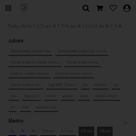
>
>
>
>
Toata oferta
1/2 ani
7/8 ani
12-14 ani
S
culoare
Generozitatea vindecă- mov
Generozitatea vindecă- gri cenușă
Iubirea vindecă- culoarea untului
Iubirea vindecă- maro
Credința vindecă- albastru
Credința vindecă- vișiniu
Iubirea vindecă- roșu
Logo MNF- Cyclam
alb
albastru
roz
mov
baby pink
mentă
galben
verde
albastru deschis
gri
coral
albastru navy
Marime
x
XL
M
XS
5/6 ani
3/4 ani
1/2 ani
7/8 ani