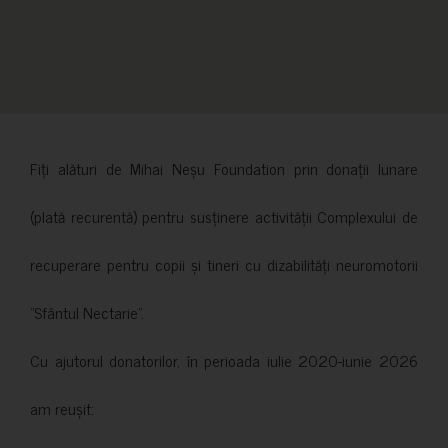
Fiți alături de Mihai Neșu Foundation prin donații lunare
(plată recurentă) pentru susținere activității Complexului de
recuperare pentru copii și tineri cu dizabilități neuromotorii
”Sfântul Nectarie”.
Cu ajutorul donatorilor, în perioada iulie 2020-iunie 2026
am reușit: