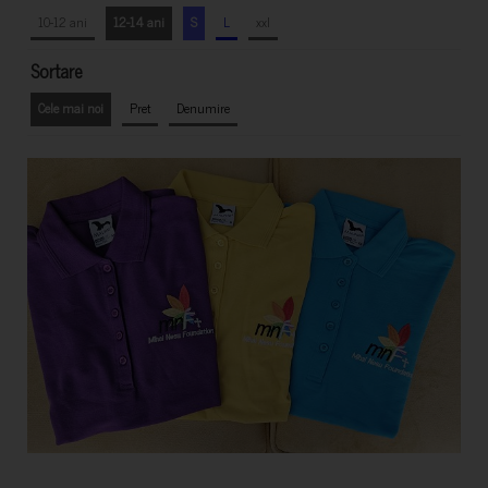
10-12 ani
12-14 ani
S
L
xxl
Sortare
Cele mai noi
Pret
Denumire