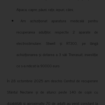
Alpaca, capre, păuni, rațe, iepuri, câini;
Am achiziționat aparatura medicală pentru
recuperarea adulților, respectiv 2 aparate de
electrostimulare: Stiwell și RT300, pe lângă
achiziționarea și dotarea a 3 săli Therasuit, investiție
ce s-a ridicat la 90000 euro.
În 28 octombrie 2025 am deschis Centrul de recuperare
Sfântul Nectarie și de atunci peste 140 de copii cu
dizabilități și aproximativ 70 de adulți au venit constant la