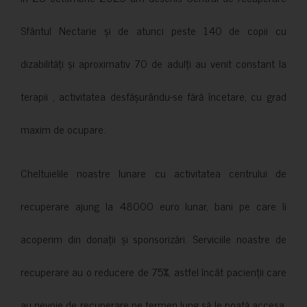
Sfântul Nectarie și de atunci peste 140 de copii cu
dizabilități și aproximativ 70 de adulți au venit constant la
terapii , activitatea desfășurându-se fără încetare, cu grad
maxim de ocupare.
Cheltuielile noastre lunare cu activitatea centrului de
recuperare ajung la 48000 euro lunar, bani pe care îi
acoperim din donații și sponsorizări. Serviciile noastre de
recuperare au o reducere de 75%, astfel încât pacienții care
au nevoie de recuperare pe termen lung să le poată accesa.