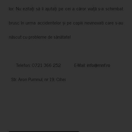
lor. Nu ezitați să îi ajutați pe cei a căror viață s-a schimbat
brusc în urma accidentelor și pe copiii nevinovati care s-au
născut cu probleme de sănătate!
Telefon: 0721 366 252 E-Mail:
info@mnf.ro
Str. Aron Pumnul, nr 19, Cihei