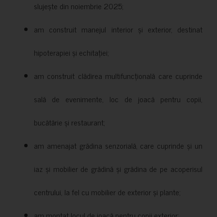
slujește din noiembrie 2025;
am construit manejul interior și exterior, destinat
hipoterapiei și echitației;
am construit clădirea multifuncțională care cuprinde
sală de evenimente, loc de joacă pentru copii,
bucătărie și restaurant;
am amenajat grădina senzorială, care cuprinde și un
iaz și mobilier de grădină și grădina de pe acoperisul
centrului, la fel cu mobilier de exterior și plante;
am montat locul de joacă pentru copii exterior;