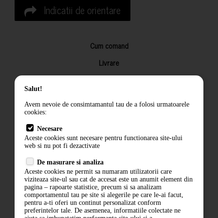
Indicatii de orientare
Cum comand
Livrare
Returnarea produselor
Salut!
Termeni si conditii
Avem nevoie de consimtamantul tau de a folosi urmatoarele
Contact
cookies:
ANPC
Necesare
Aceste cookies sunt necesare pentru functionarea site-ului
Termeni si conditii
web si nu pot fi dezactivate
De masurare si analiza
Politica de confidentialitate
Aceste cookies ne permit sa numaram utilizatorii care
viziteaza site-ul sau cat de accesat este un anumit element din
ANPC
pagina – rapoarte statistice, precum si sa analizam
comportamentul tau pe site si alegerile pe care le-ai facut,
pentru a-ti oferi un continut personalizat conform
preferintelor tale. De asemenea, informatiile colectate ne