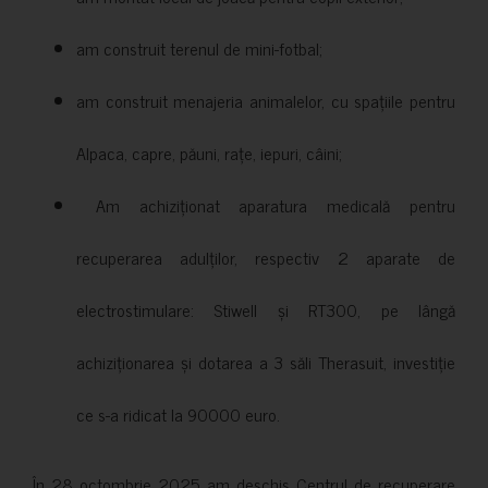
am construit terenul de mini-fotbal;
am construit menajeria animalelor, cu spațiile pentru
Alpaca, capre, păuni, rațe, iepuri, câini;
Am achiziționat aparatura medicală pentru
recuperarea adulților, respectiv 2 aparate de
electrostimulare: Stiwell și RT300, pe lângă
achiziționarea și dotarea a 3 săli Therasuit, investiție
ce s-a ridicat la 90000 euro.
În 28 octombrie 2025 am deschis Centrul de recuperare