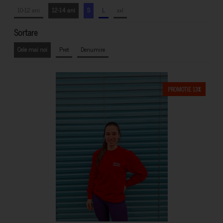
10-12 ani
12-14 ani
S
L
xxl
Sortare
Cele mai noi
Pret
Denumire
PROMOTIE 13%