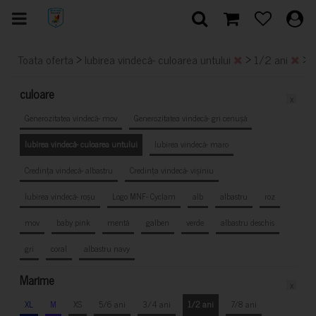
>
>
>
Toata oferta
Iubirea vindecă- culoarea untului
1/2 ani
culoare
x
Generozitatea vindecă- mov
Generozitatea vindecă- gri cenușă
Iubirea vindecă- culoarea untului
Iubirea vindecă- maro
Credința vindecă- albastru
Credința vindecă- vișiniu
Iubirea vindecă- roșu
Logo MNF- Cyclam
alb
albastru
roz
mov
baby pink
mentă
galben
verde
albastru deschis
gri
coral
albastru navy
Marime
x
XL
M
XS
5/6 ani
3/4 ani
1/2 ani
7/8 ani