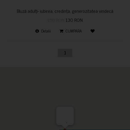
Bluză adulți- iubirea, credința, generozitatea vindecă
150 RON
130 RON
Detalii
CUMPARA
1
-