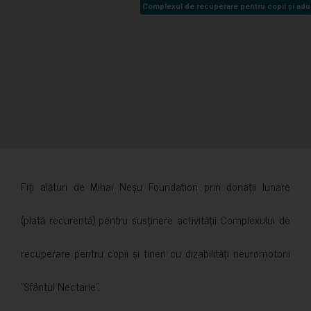
Complexul de recuperare pentru copii și adult
Complexul de recuperare pentru copii și adult
Fiți alături de Mihai Neșu Foundation prin donații lunare
(plată recurentă) pentru susținere activității Complexului de
recuperare pentru copii și tineri cu dizabilități neuromotorii
”Sfântul Nectarie”.