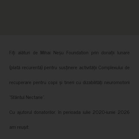
Fiți alături de Mihai Neșu Foundation prin donații lunare
(plată recurentă) pentru susținere activității Complexului de
recuperare pentru copii și tineri cu dizabilități neuromotorii
”Sfântul Nectarie”.
Cu ajutorul donatorilor, în perioada iulie 2020-iunie 2026
am reușit: