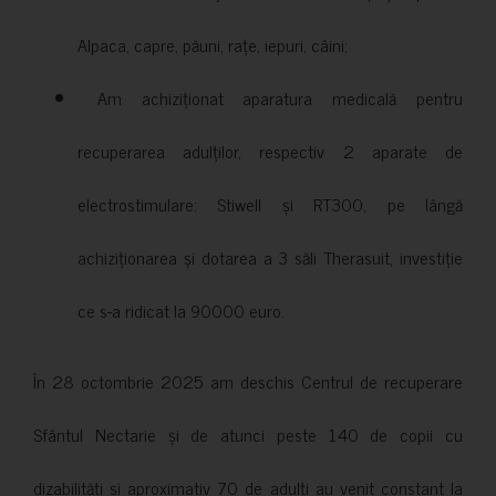
Alpaca, capre, păuni, rațe, iepuri, câini;
Am achiziționat aparatura medicală pentru
recuperarea adulților, respectiv 2 aparate de
electrostimulare: Stiwell și RT300, pe lângă
achiziționarea și dotarea a 3 săli Therasuit, investiție
ce s-a ridicat la 90000 euro.
În 28 octombrie 2025 am deschis Centrul de recuperare
Sfântul Nectarie și de atunci peste 140 de copii cu
dizabilități și aproximativ 70 de adulți au venit constant la