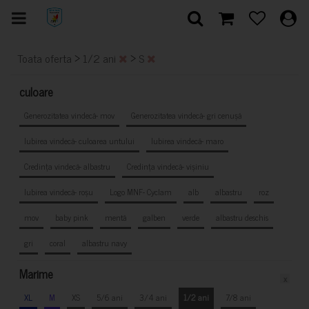
>
>
Toata oferta
1/2 ani
S
culoare
Generozitatea vindecă- mov
Generozitatea vindecă- gri cenușă
Iubirea vindecă- culoarea untului
Iubirea vindecă- maro
Credința vindecă- albastru
Credința vindecă- vișiniu
Iubirea vindecă- roșu
Logo MNF- Cyclam
alb
albastru
roz
mov
baby pink
mentă
galben
verde
albastru deschis
gri
coral
albastru navy
Marime
x
XL
M
XS
5/6 ani
3/4 ani
1/2 ani
7/8 ani