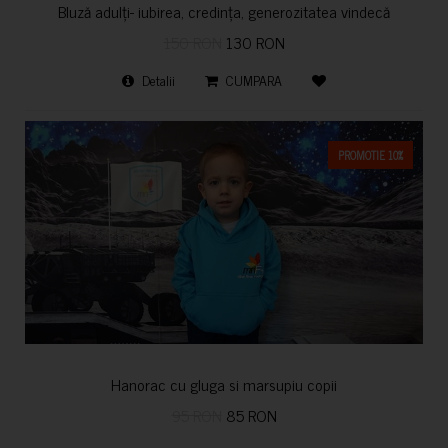
Bluză adulți- iubirea, credința, generozitatea vindecă
150 RON
130 RON
Detalii
CUMPARA
PROMOTIE 10%
Hanorac cu gluga si marsupiu copii
95 RON
85 RON