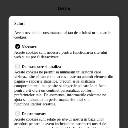
Livrare
Returnarea produselor
Salut!
Termeni si conditii
Avem nevoie de consimtamantul tau de a folosi urmatoarele
Contact
cookies:
ANPC
Necesare
Aceste cookies sunt necesare pentru functionarea site-ului
Termeni si conditii
web si nu pot fi dezactivate
Politica de confidentialitate
De masurare si analiza
Aceste cookies ne permit sa numaram utilizatorii care
ANPC
viziteaza site-ul sau cat de accesat este un anumit element din
pagina – rapoarte statistice, precum si sa analizam
comportamentul tau pe site si alegerile pe care le-ai facut,
pentru a-ti oferi un continut personalizat conform
preferintelor tale. De asemenea, informatiile colectate ne
ajuta sa imbunatatim performanta site-ului si a
functionalitatilor acestuia.
De promovare
Aceste cookies sunt setate pe site-ul nostru in baza unor
acorduri pe care le avem incheiate cu partenerii nostri de
ABONARE LA NEWSLETTER