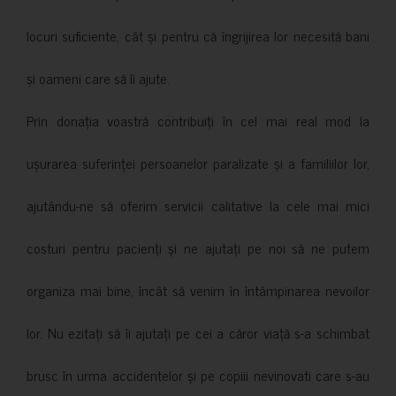
locuri suficiente, cât și pentru că îngrijirea lor necesită bani
și oameni care să îi ajute.
Prin donația voastră contribuiți în cel mai real mod la
ușurarea suferinței persoanelor paralizate și a familiilor lor,
ajutându-ne să oferim servicii calitative la cele mai mici
costuri pentru pacienți și ne ajutați pe noi să ne putem
organiza mai bine, încât să venim în întâmpinarea nevoilor
lor. Nu ezitați să îi ajutați pe cei a căror viață s-a schimbat
brusc în urma accidentelor și pe copiii nevinovati care s-au