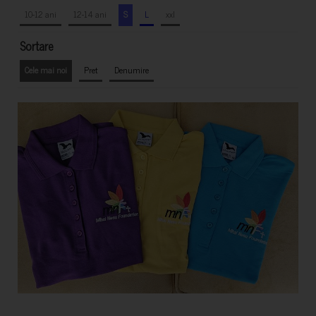
10-12 ani
12-14 ani
S
L
xxl
Sortare
Cele mai noi
Pret
Denumire