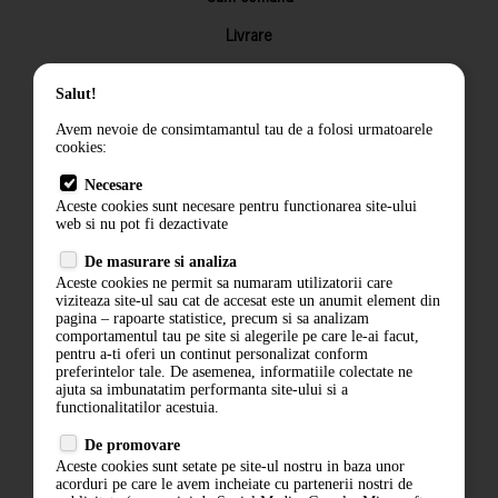
Livrare
Returnarea produselor
Salut!
Termeni si conditii
Avem nevoie de consimtamantul tau de a folosi urmatoarele
Contact
cookies:
ANPC
Necesare
Aceste cookies sunt necesare pentru functionarea site-ului
Termeni si conditii
web si nu pot fi dezactivate
Politica de confidentialitate
De masurare si analiza
Aceste cookies ne permit sa numaram utilizatorii care
ANPC
viziteaza site-ul sau cat de accesat este un anumit element din
pagina – rapoarte statistice, precum si sa analizam
comportamentul tau pe site si alegerile pe care le-ai facut,
pentru a-ti oferi un continut personalizat conform
preferintelor tale. De asemenea, informatiile colectate ne
ajuta sa imbunatatim performanta site-ului si a
functionalitatilor acestuia.
De promovare
Aceste cookies sunt setate pe site-ul nostru in baza unor
acorduri pe care le avem incheiate cu partenerii nostri de
ABONARE LA NEWSLETTER