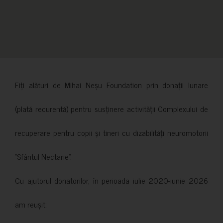
Fiți alături de Mihai Neșu Foundation prin donații lunare
(plată recurentă) pentru susținere activității Complexului de
recuperare pentru copii și tineri cu dizabilități neuromotorii
”Sfântul Nectarie”.
Cu ajutorul donatorilor, în perioada iulie 2020-iunie 2026
am reușit: