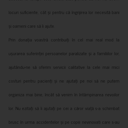
locuri suficiente, cât și pentru că îngrijirea lor necesită bani
și oameni care să îi ajute.
Prin donația voastră contribuiți în cel mai real mod la
ușurarea suferinței persoanelor paralizate și a familiilor lor,
ajutându-ne să oferim servicii calitative la cele mai mici
costuri pentru pacienți și ne ajutați pe noi să ne putem
organiza mai bine, încât să venim în întâmpinarea nevoilor
lor. Nu ezitați să îi ajutați pe cei a căror viață s-a schimbat
brusc în urma accidentelor și pe copiii nevinovati care s-au