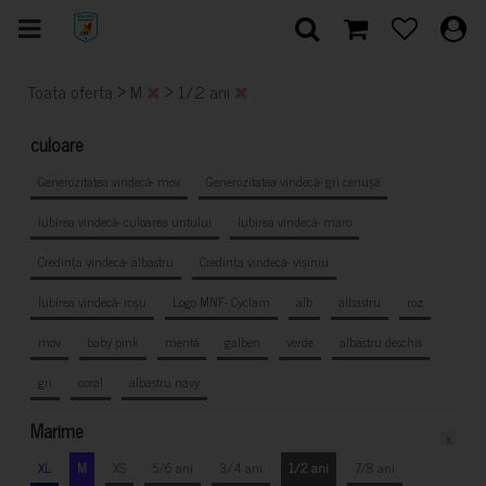
>
>
Toata oferta
M
1/2 ani
culoare
Generozitatea vindecă- mov
Generozitatea vindecă- gri cenușă
Iubirea vindecă- culoarea untului
Iubirea vindecă- maro
Credința vindecă- albastru
Credința vindecă- vișiniu
Iubirea vindecă- roșu
Logo MNF- Cyclam
alb
albastru
roz
mov
baby pink
mentă
galben
verde
albastru deschis
gri
coral
albastru navy
Marime
x
XL
M
XS
5/6 ani
3/4 ani
1/2 ani
7/8 ani