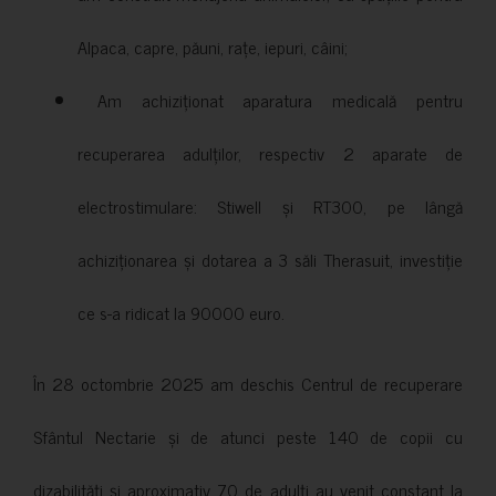
Alpaca, capre, păuni, rațe, iepuri, câini;
Am achiziționat aparatura medicală pentru
recuperarea adulților, respectiv 2 aparate de
electrostimulare: Stiwell și RT300, pe lângă
achiziționarea și dotarea a 3 săli Therasuit, investiție
ce s-a ridicat la 90000 euro.
În 28 octombrie 2025 am deschis Centrul de recuperare
Sfântul Nectarie și de atunci peste 140 de copii cu
dizabilități și aproximativ 70 de adulți au venit constant la