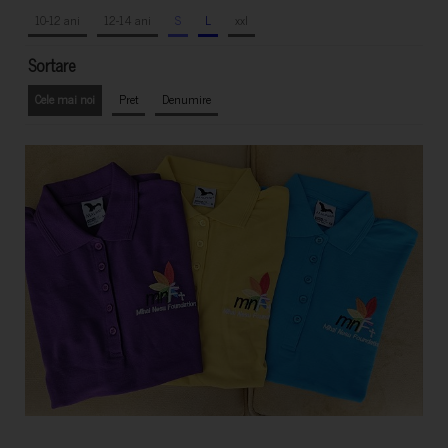
10-12 ani
12-14 ani
S
L
xxl
Sortare
Cele mai noi
Pret
Denumire