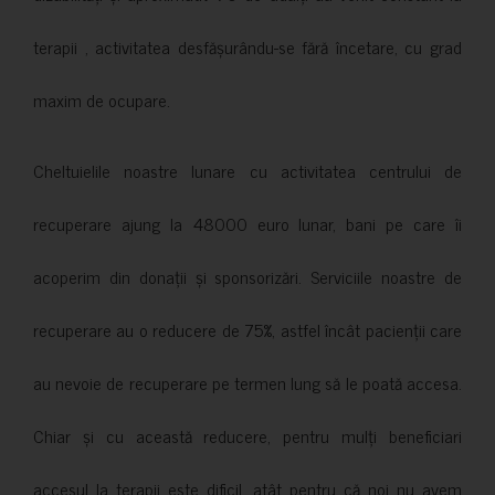
terapii , activitatea desfășurându-se fără încetare, cu grad
maxim de ocupare.
Cheltuielile noastre lunare cu activitatea centrului de
recuperare ajung la 48000 euro lunar, bani pe care îi
acoperim din donații și sponsorizări. Serviciile noastre de
recuperare au o reducere de 75%, astfel încât pacienții care
au nevoie de recuperare pe termen lung să le poată accesa.
Chiar și cu această reducere, pentru mulți beneficiari
accesul la terapii este dificil, atât pentru că noi nu avem