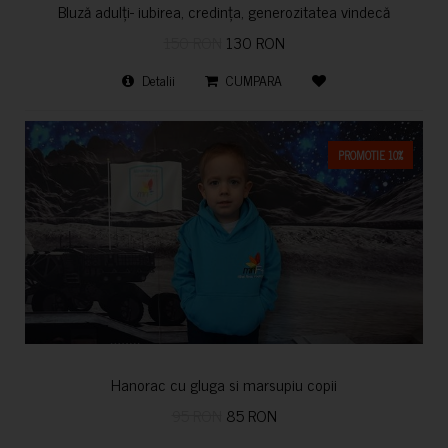
Bluză adulți- iubirea, credința, generozitatea vindecă
150 RON
130 RON
Detalii
CUMPARA
PROMOTIE 10%
Hanorac cu gluga si marsupiu copii
95 RON
85 RON