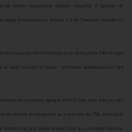
cală pentru recuperarea adulților, respectiv 2 aparate de
pe lângă achiziționarea și dotarea a 3 săli Therasuit, investiție ce
 de recuperare Sfântul Nectarie și de atunci peste 140 de copii
ți au venit constant la terapii , activitatea desfășurându-se fără
a centrului de recuperare ajung la 48000 euro lunar, bani pe care
erviciile noastre de recuperare au o reducere de 75%, astfel încât
e termen lung să le poată accesa. Chiar și cu această reducere,