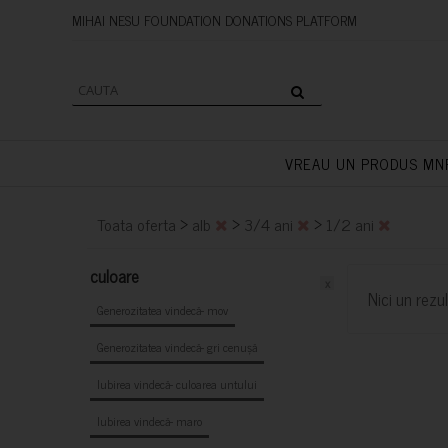
MIHAI NESU FOUNDATION DONAT
VREAU UN PRODUS MN
>
>
>
Toata oferta
alb
3/4 ani
1/2 ani
culoare
x
Nici un rezul
Generozitatea vindecă- mov
Generozitatea vindecă- gri cenușă
Iubirea vindecă- culoarea untului
Iubirea vindecă- maro