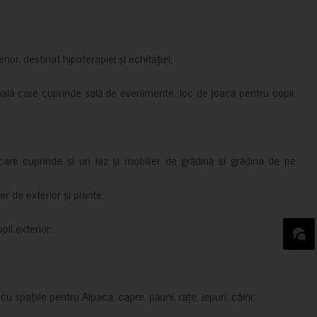
rior, destinat hipoterapiei și echitației;
nală care cuprinde sală de evenimente, loc de joacă pentru copii,
are cuprinde și un iaz și mobilier de grădină și grădina de pe
er de exterior și plante;
ii exterior;
 spațiile pentru Alpaca, capre, păuni, rațe, iepuri, câini;