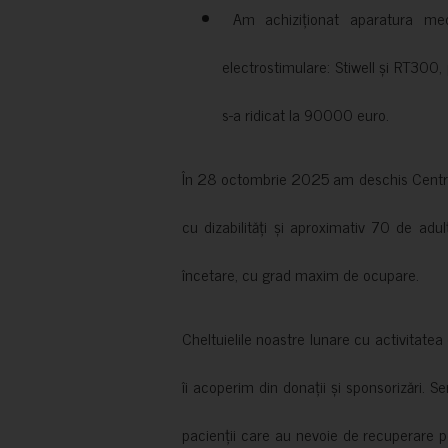
Am achiziționat aparatura medi
electrostimulare: Stiwell și RT300, 
s-a ridicat la 90000 euro.
În 28 octombrie 2025 am deschis Centrul
cu dizabilități și aproximativ 70 de adul
încetare, cu grad maxim de ocupare.
Cheltuielile noastre lunare cu activitate
îi acoperim din donații și sponsorizări. S
pacienții care au nevoie de recuperare p