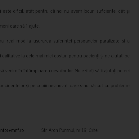
i este dificil, atât pentru că noi nu avem locuri suficiente, cât și
meni care să îi ajute.
mai real mod la ușurarea suferinței persoanelor paralizate și a
ii calitative la cele mai mici costuri pentru pacienți și ne ajutați pe
 venim în întâmpinarea nevoilor lor. Nu ezitați să îi ajutați pe cei
accidentelor și pe copiii nevinovati care s-au născut cu probleme
info@mnf.ro
Str. Aron Pumnul, nr 19, Cihei