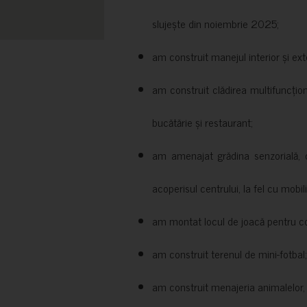
slujește din noiembrie 2025;
am construit manejul interior și exte
am construit clădirea multifuncțio
bucătărie și restaurant;
am amenajat grădina senzorială, c
acoperisul centrului, la fel cu mobili
am montat locul de joacă pentru cop
am construit terenul de mini-fotbal;
am construit menajeria animalelor, cu