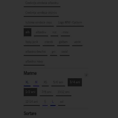
Credința vindecă- albastru
Credința vindecă- vișiniu
Iubirea vindecă- roșu
Logo MNF- Cyclam
alb
albastru
roz
mov
baby pink
mentă
galben
verde
albastru deschis
gri
coral
albastru navy
Marime
x
XL
M
XS
5/6 ani
3/4 ani
1/2 ani
7/8 ani
10-12 ani
12-14 ani
S
L
xxl
Sortare