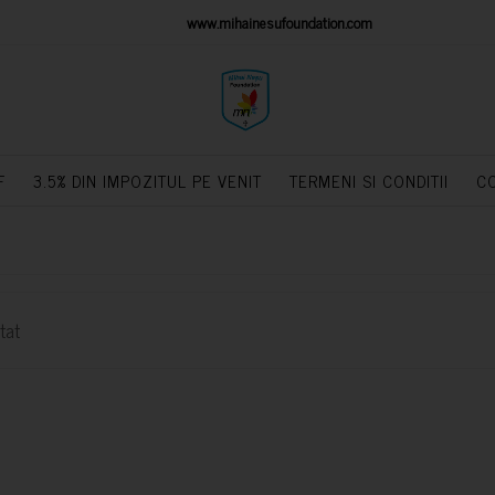
IONS PLATFORM
www.mihainesufoundation.com
powere
F
3.5% DIN IMPOZITUL PE VENIT
TERMENI SI CONDITII
C
tat