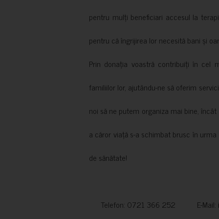
pentru mulți beneficiari accesul la terapi
pentru că îngrijirea lor necesită bani și oa
Prin donația voastră contribuiți în cel 
familiilor lor, ajutându-ne să oferim servic
noi să ne putem organiza mai bine, încât să
a căror viață s-a schimbat brusc în urma 
de sănătate!
Telefon: 0721 366 252 E-Mail: