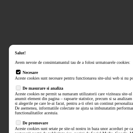
Salut!
Avem nevoie de consimtamantul tau de a folosi urmatoarele cookies:
Necesare
Aceste cookies sunt necesare pentru functionarea site-ului web si nu po
De masurare si analiza
Aceste cookies ne permit sa numaram utilizatorii care viziteaza site-ul 
anumit element din pagina – rapoarte statistice, precum si sa analiza
si alegerile pe care le-ai facut, pentru a-ti oferi un continut personaliz
De asemenea, informatiile colectate ne ajuta sa imbunatatim performant
functionalitatilor acestuia.
De promovare
Aceste cookies sunt setate pe site-ul nostru in baza unor acorduri pe c