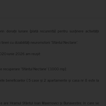
in donații lunare (plată recurentă) pentru susținere activității
ineri cu dizabilități neuromotorii ”Sfântul Nectarie”.
e 2020-iunie 2026 am reușit:
de recuperare ”Sfântul Nectarie” ( 1000 mp);
le beneficiarilor ( 5 case și 2 apartamente și casa nr 8 este la
ce are Hramul Sfântul Ioan Maximovici și Bunavestire, în care se