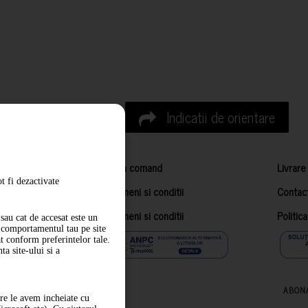
Indicatii de orientare
Cum comand
Livrare
t fi dezactivate
Termeni si conditii
Contac
Termeni si conditii
Politic
sau cat de accesat este un
m comportamentul tau pe site
at conform preferintelor tale.
a site-ului si a
ABON
are le avem incheiate cu