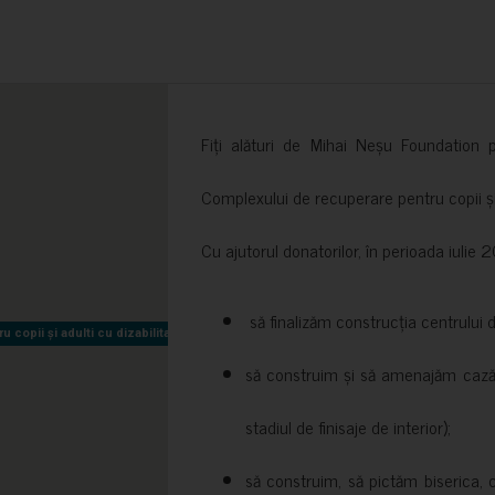
Fiți alături de Mihai Neșu Foundation pr
Complexului de recuperare pentru copii și t
Cu ajutorul donatorilor, în perioada iuli
să finalizăm construcția centrului 
copii și adulti cu dizabilitati neuromotorii Sfântul Nectarie
copii și adulti cu dizabilitati neuromotorii Sfântul Nectarie
să construim și să amenajăm cazări
stadiul de finisaje de interior);
să construim, să pictăm biserica, 