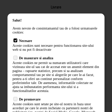
Livrare
Returnarea produselor
Salut!
Termeni si conditii
Avem nevoie de consimtamantul tau de a folosi urmatoarele
Contact
cookies:
ANPC
Necesare
Aceste cookies sunt necesare pentru functionarea site-ului
Termeni si conditii
web si nu pot fi dezactivate
Politica de confidentialitate
De masurare si analiza
Aceste cookies ne permit sa numaram utilizatorii care
ANPC
viziteaza site-ul sau cat de accesat este un anumit element din
pagina – rapoarte statistice, precum si sa analizam
comportamentul tau pe site si alegerile pe care le-ai facut,
pentru a-ti oferi un continut personalizat conform
preferintelor tale. De asemenea, informatiile colectate ne
ajuta sa imbunatatim performanta site-ului si a
functionalitatilor acestuia.
De promovare
Aceste cookies sunt setate pe site-ul nostru in baza unor
acorduri pe care le avem incheiate cu partenerii nostri de
ABONARE LA NEWSLETTER