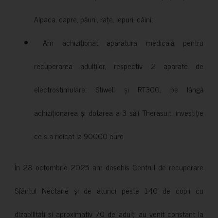
Alpaca, capre, păuni, rațe, iepuri, câini;
Am achiziționat aparatura medicală pentru
recuperarea adulților, respectiv 2 aparate de
electrostimulare: Stiwell și RT300, pe lângă
achiziționarea și dotarea a 3 săli Therasuit, investiție
ce s-a ridicat la 90000 euro.
În 28 octombrie 2025 am deschis Centrul de recuperare
Sfântul Nectarie și de atunci peste 140 de copii cu
dizabilități și aproximativ 70 de adulți au venit constant la