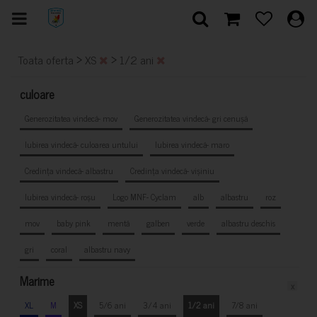
>
>
Toata oferta
XS
1/2 ani
culoare
Generozitatea vindecă- mov
Generozitatea vindecă- gri cenușă
Iubirea vindecă- culoarea untului
Iubirea vindecă- maro
Credința vindecă- albastru
Credința vindecă- vișiniu
Iubirea vindecă- roșu
Logo MNF- Cyclam
alb
albastru
roz
mov
baby pink
mentă
galben
verde
albastru deschis
gri
coral
albastru navy
Marime
x
XL
M
XS
5/6 ani
3/4 ani
1/2 ani
7/8 ani