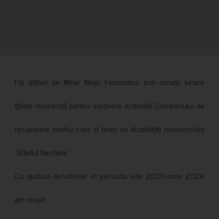
Fiți alături de Mihai Neșu Foundation prin donații lunare
(plată recurentă) pentru susținere activității Complexului de
recuperare pentru copii și tineri cu dizabilități neuromotorii
”Sfântul Nectarie”.
Cu ajutorul donatorilor, în perioada iulie 2020-iunie 2026
am reușit: