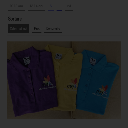
10-12 ani
12-14 ani
S
L
xxl
Sortare
Cele mai noi
Pret
Denumire