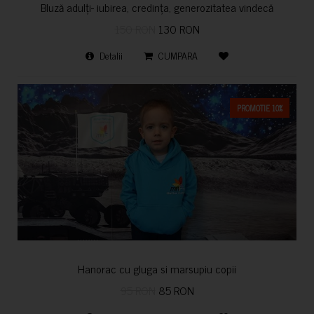
Bluză adulți- iubirea, credința, generozitatea vindecă
150 RON
130 RON
Detalii
CUMPARA
PROMOTIE 10%
Hanorac cu gluga si marsupiu copii
95 RON
85 RON