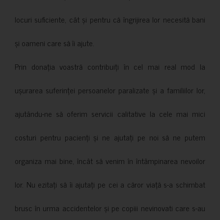
locuri suficiente, cât și pentru că îngrijirea lor necesită bani
și oameni care să îi ajute.
Prin donația voastră contribuiți în cel mai real mod la
ușurarea suferinței persoanelor paralizate și a familiilor lor,
ajutându-ne să oferim servicii calitative la cele mai mici
costuri pentru pacienți și ne ajutați pe noi să ne putem
organiza mai bine, încât să venim în întâmpinarea nevoilor
lor. Nu ezitați să îi ajutați pe cei a căror viață s-a schimbat
brusc în urma accidentelor și pe copiii nevinovati care s-au