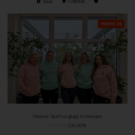
Detalii
CUMPARA
PROMOTIE 23%
Hanorac Sport cu gluga si marsupiu
170 RON
130 RON