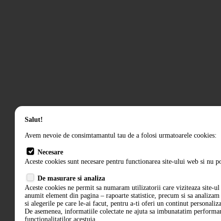
Salut!
Avem nevoie de consimtamantul tau de a folosi urmatoarele cookies:
Necesare
Aceste cookies sunt necesare pentru functionarea site-ului web si nu po
De masurare si analiza
Aceste cookies ne permit sa numaram utilizatorii care viziteaza site-ul 
anumit element din pagina – rapoarte statistice, precum si sa analiza
si alegerile pe care le-ai facut, pentru a-ti oferi un continut personaliz
De asemenea, informatiile colectate ne ajuta sa imbunatatim performant
functionalitatilor acestuia.