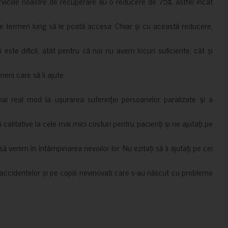
erviciile noastre de recuperare au o reducere de 75%, astfel încât
e termen lung să le poată accesa. Chiar și cu această reducere,
i este dificil, atât pentru că noi nu avem locuri suficiente, cât și
meni care să îi ajute.
mai real mod la ușurarea suferinței persoanelor paralizate și a
ii calitative la cele mai mici costuri pentru pacienți și ne ajutați pe
 venim în întâmpinarea nevoilor lor. Nu ezitați să îi ajutați pe cei
accidentelor și pe copiii nevinovati care s-au născut cu probleme