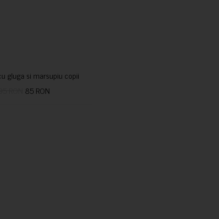
u gluga si marsupiu copii
95 RON
85 RON