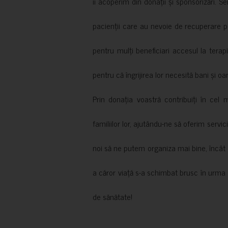
îi acoperim din donații și sponsorizări. S
pacienții care au nevoie de recuperare p
pentru mulți beneficiari accesul la terapi
pentru că îngrijirea lor necesită bani și oa
Prin donația voastră contribuiți în cel 
familiilor lor, ajutându-ne să oferim servic
noi să ne putem organiza mai bine, încât să
a căror viață s-a schimbat brusc în urma 
de sănătate!