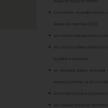
stadiul de finisaje de interior);
să construim, să pictăm biserica, 
slujește din noiembrie 2025;
am construit manejul interior și exte
am construit clădirea multifuncțio
bucătărie și restaurant;
am amenajat grădina senzorială, c
acoperisul centrului, la fel cu mobili
am montat locul de joacă pentru cop
am construit terenul de mini-fotbal;