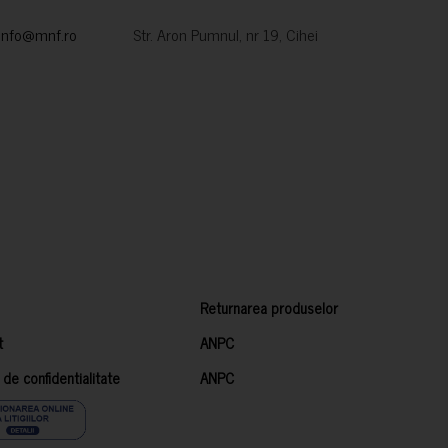
info@mnf.ro
Str. Aron Pumnul, nr 19, Cihei
Returnarea produselor
t
ANPC
a de confidentialitate
ANPC