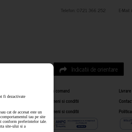
Telefon: 0721 366 252 E-Mail:
Indicatii de orientare
Cum comand
Livrare
t fi dezactivate
Termeni si conditii
Contac
Termeni si conditii
Politic
sau cat de accesat este un
m comportamentul tau pe site
at conform preferintelor tale.
a site-ului si a