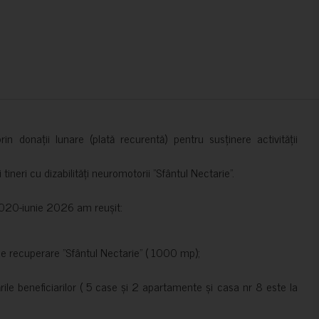
in donații lunare (plată recurentă) pentru susținere activității
ineri cu dizabilități neuromotorii ”Sfântul Nectarie”.
e 2020-iunie 2026 am reușit:
de recuperare ”Sfântul Nectarie” ( 1000 mp);
le beneficiarilor ( 5 case și 2 apartamente și casa nr 8 este la