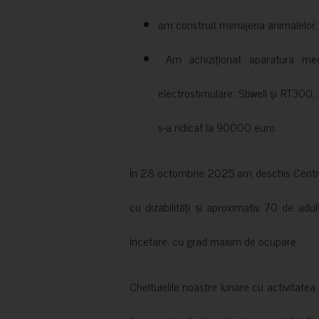
am construit menajeria animalelor, cu
Am achiziționat aparatura medi
electrostimulare: Stiwell și RT300, 
s-a ridicat la 90000 euro.
În 28 octombrie 2025 am deschis Centrul
cu dizabilități și aproximativ 70 de adul
încetare, cu grad maxim de ocupare.
Cheltuielile noastre lunare cu activitate