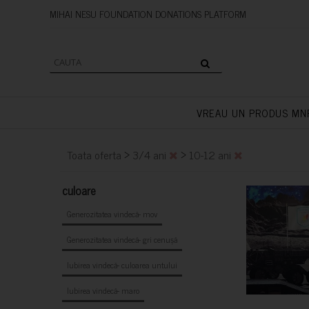
MIHAI NESU FOUNDATION DONAT
VREAU UN PRODUS MN
>
>
Toata oferta
3/4 ani
10-12 ani
culoare
Generozitatea vindecă- mov
Generozitatea vindecă- gri cenușă
Iubirea vindecă- culoarea untului
Iubirea vindecă- maro