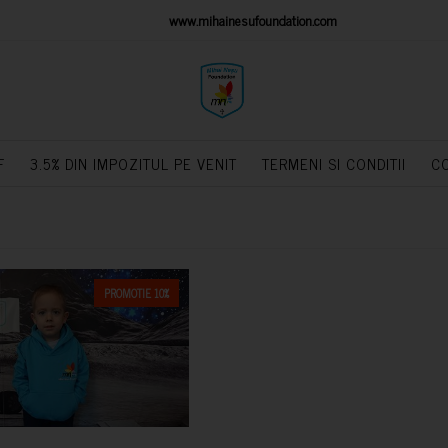
IONS PLATFORM
www.mihainesufoundation.com
powere
F
3.5% DIN IMPOZITUL PE VENIT
TERMENI SI CONDITII
C
PROMOTIE 10%
CUMPARA