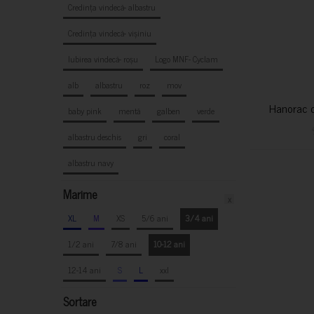
Credința vindecă- albastru
Credința vindecă- vișiniu
Iubirea vindecă- roșu
Logo MNF- Cyclam
alb
albastru
roz
mov
Hanorac c
baby pink
mentă
galben
verde
albastru deschis
gri
coral
albastru navy
Marime
x
XL
M
XS
5/6 ani
3/4 ani
1/2 ani
7/8 ani
10-12 ani
12-14 ani
S
L
xxl
Sortare