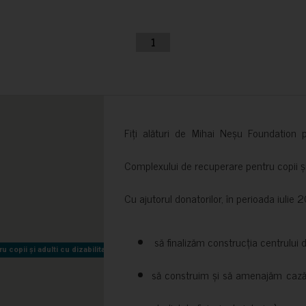
1
Fiți alături de Mihai Neșu Foundation pr
Complexului de recuperare pentru copii și t
Cu ajutorul donatorilor, în perioada iuli
să finalizăm construcția centrului 
copii și adulti cu dizabilitati neuromotorii Sfântul Nectarie
copii și adulti cu dizabilitati neuromotorii Sfântul Nectarie
să construim și să amenajăm cazări