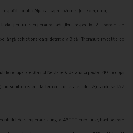
 spațiile pentru Alpaca, capre, păuni, rațe, iepuri, câini;
cală pentru recuperarea adulților, respectiv 2 aparate de
pe lângă achiziționarea și dotarea a 3 săli Therasuit, investiție ce
 de recuperare Sfântul Nectarie și de atunci peste 140 de copii
ți au venit constant la terapii , activitatea desfășurându-se fără
a centrului de recuperare ajung la 48000 euro lunar, bani pe care