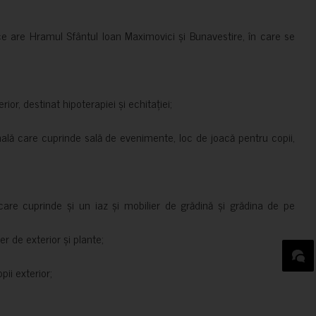
ce are Hramul Sfântul Ioan Maximovici și Bunavestire, în care se
rior, destinat hipoterapiei și echitației;
nală care cuprinde sală de evenimente, loc de joacă pentru copii,
are cuprinde și un iaz și mobilier de grădină și grădina de pe
er de exterior și plante;
ii exterior;