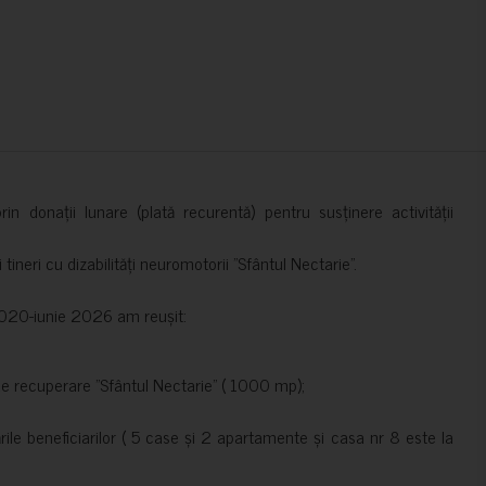
in donații lunare (plată recurentă) pentru susținere activității
ineri cu dizabilități neuromotorii ”Sfântul Nectarie”.
e 2020-iunie 2026 am reușit:
de recuperare ”Sfântul Nectarie” ( 1000 mp);
le beneficiarilor ( 5 case și 2 apartamente și casa nr 8 este la