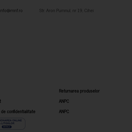
info@mnf.ro
Str. Aron Pumnul, nr 19, Cihei
Returnarea produselor
t
ANPC
a de confidentialitate
ANPC