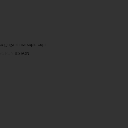
u gluga si marsupiu copii
95 RON
85 RON