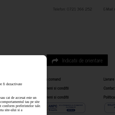
Telefon: 0721 366 252 E-Mail:
Indicatii de orientare
Cum comand
Livrare
t fi dezactivate
Termeni si conditii
Contac
Termeni si conditii
Politic
sau cat de accesat este un
m comportamentul tau pe site
at conform preferintelor tale.
a site-ului si a