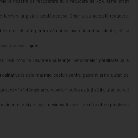
erviciile noastre de recuperare au o reducere de 75%, astfel încât
e termen lung să le poată accesa. Chiar și cu această reducere,
i este dificil, atât pentru că noi nu avem locuri suficiente, cât și
meni care să îi ajute.
mai real mod la ușurarea suferinței persoanelor paralizate și a
ii calitative la cele mai mici costuri pentru pacienți și ne ajutați pe
 venim în întâmpinarea nevoilor lor. Nu ezitați să îi ajutați pe cei
accidentelor și pe copiii nevinovati care s-au născut cu probleme