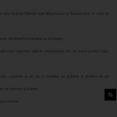
ce are Hramul Sfântul Ioan Maximovici și Bunavestire, în care se
rior, destinat hipoterapiei și echitației;
nală care cuprinde sală de evenimente, loc de joacă pentru copii,
are cuprinde și un iaz și mobilier de grădină și grădina de pe
er de exterior și plante;
ii exterior;