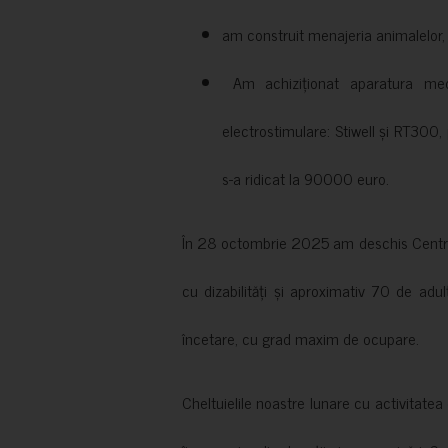
am construit menajeria animalelor, cu
Am achiziționat aparatura medi
electrostimulare: Stiwell și RT300, 
s-a ridicat la 90000 euro.
În 28 octombrie 2025 am deschis Centrul
cu dizabilități și aproximativ 70 de adul
încetare, cu grad maxim de ocupare.
Cheltuielile noastre lunare cu activitate