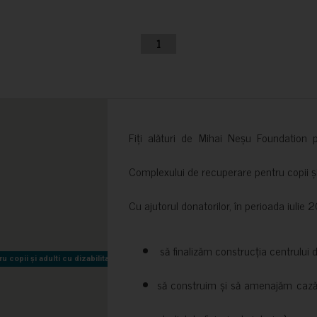
1
Fiți alături de Mihai Neșu Foundation pr
Complexului de recuperare pentru copii și t
Cu ajutorul donatorilor, în perioada iuli
să finalizăm construcția centrului 
copii și adulti cu dizabilitati neuromotorii Sfântul Nectarie
copii și adulti cu dizabilitati neuromotorii Sfântul Nectarie
să construim și să amenajăm cazări