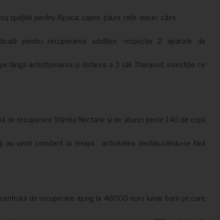
 spațiile pentru Alpaca, capre, păuni, rațe, iepuri, câini;
cală pentru recuperarea adulților, respectiv 2 aparate de
pe lângă achiziționarea și dotarea a 3 săli Therasuit, investiție ce
 de recuperare Sfântul Nectarie și de atunci peste 140 de copii
ți au venit constant la terapii , activitatea desfășurându-se fără
a centrului de recuperare ajung la 48000 euro lunar, bani pe care