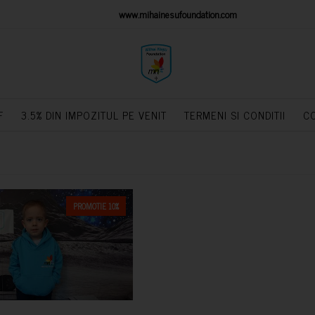
IONS PLATFORM
www.mihainesufoundation.com
powere
F
3.5% DIN IMPOZITUL PE VENIT
TERMENI SI CONDITII
C
PROMOTIE 10%
CUMPARA