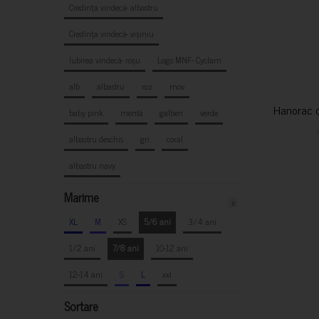
Credința vindecă- albastru
Credința vindecă- vișiniu
Iubirea vindecă- roșu
Logo MNF- Cyclam
alb
albastru
roz
mov
Hanorac c
baby pink
mentă
galben
verde
albastru deschis
gri
coral
albastru navy
Marime
x
XL
M
XS
5/6 ani
3/4 ani
1/2 ani
7/8 ani
10-12 ani
12-14 ani
S
L
xxl
Sortare