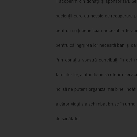
îi acoperim din donații și sponsorizări. S
pacienții care au nevoie de recuperare p
pentru mulți beneficiari accesul la terapi
pentru că îngrijirea lor necesită bani și oa
Prin donația voastră contribuiți în cel 
familiilor lor, ajutându-ne să oferim servic
noi să ne putem organiza mai bine, încât să
a căror viață s-a schimbat brusc în urma 
de sănătate!