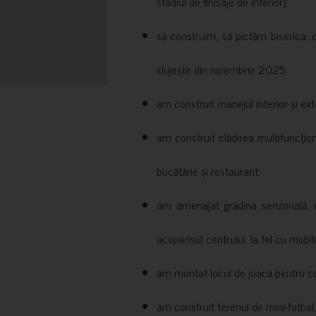
stadiul de finisaje de interior);
să construim, să pictăm biserica, 
slujește din noiembrie 2025;
am construit manejul interior și exte
am construit clădirea multifuncțio
bucătărie și restaurant;
am amenajat grădina senzorială, c
acoperisul centrului, la fel cu mobili
am montat locul de joacă pentru cop
am construit terenul de mini-fotbal;