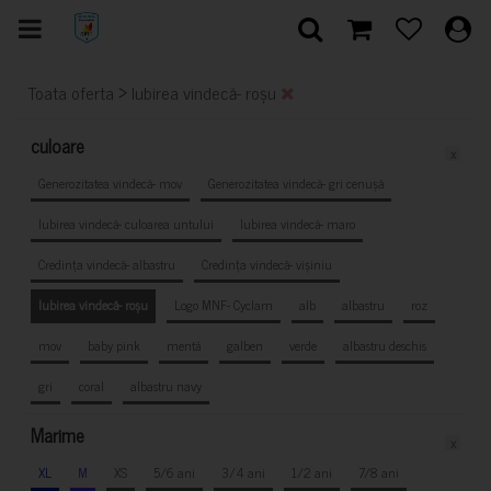
>
Toata oferta
Iubirea vindecă- roșu
culoare
x
Generozitatea vindecă- mov
Generozitatea vindecă- gri cenușă
Iubirea vindecă- culoarea untului
Iubirea vindecă- maro
Credința vindecă- albastru
Credința vindecă- vișiniu
Iubirea vindecă- roșu
Logo MNF- Cyclam
alb
albastru
roz
mov
baby pink
mentă
galben
verde
albastru deschis
gri
coral
albastru navy
Marime
x
XL
M
XS
5/6 ani
3/4 ani
1/2 ani
7/8 ani