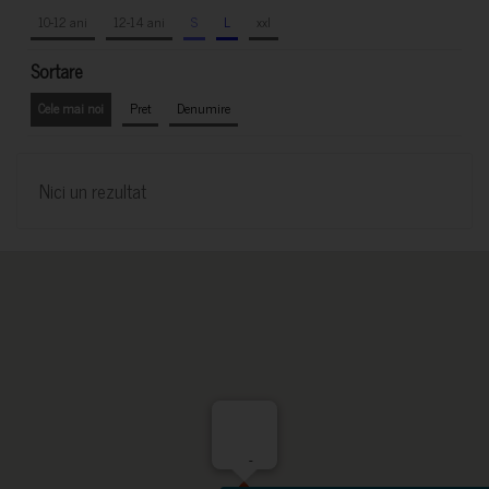
10-12 ani
12-14 ani
S
L
xxl
Sortare
Cele mai noi
Pret
Denumire
Nici un rezultat
-