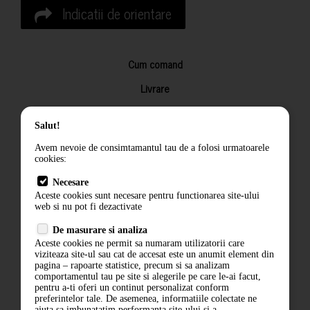
Indicatii de orientare
Cum comand
Livrare
Returnarea produselor
Salut!
Termeni si conditii
Avem nevoie de consimtamantul tau de a folosi urmatoarele
Contact
cookies:
ANPC
Necesare
Aceste cookies sunt necesare pentru functionarea site-ului
Termeni si conditii
web si nu pot fi dezactivate
De masurare si analiza
Politica de confidentialitate
Aceste cookies ne permit sa numaram utilizatorii care
viziteaza site-ul sau cat de accesat este un anumit element din
ANPC
pagina – rapoarte statistice, precum si sa analizam
comportamentul tau pe site si alegerile pe care le-ai facut,
pentru a-ti oferi un continut personalizat conform
preferintelor tale. De asemenea, informatiile colectate ne
ajuta sa imbunatatim performanta site-ului si a