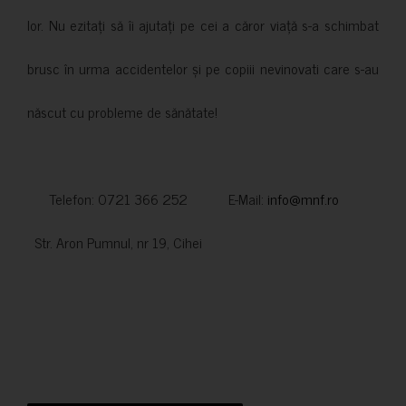
lor. Nu ezitați să îi ajutați pe cei a căror viață s-a schimbat
brusc în urma accidentelor și pe copiii nevinovati care s-au
născut cu probleme de sănătate!
Telefon: 0721 366 252 E-Mail:
info@mnf.ro
Str. Aron Pumnul, nr 19, Cihei