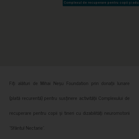
Complexul de recuperare pentru copii și adult
Complexul de recuperare pentru copii și adult
Fiți alături de Mihai Neșu Foundation prin donații lunare
(plată recurentă) pentru susținere activității Complexului de
recuperare pentru copii și tineri cu dizabilități neuromotorii
”Sfântul Nectarie”.