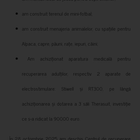
am construit terenul de mini-fotbal;
am construit menajeria animalelor, cu spațiile pentru
Alpaca, capre, păuni, rațe, iepuri, câini;
Am achiziționat aparatura medicală pentru
recuperarea adulților, respectiv 2 aparate de
electrostimulare: Stiwell și RT300, pe lângă
achiziționarea și dotarea a 3 săli Therasuit, investiție
ce s-a ridicat la 90000 euro.
În 28 octombrie 2025 am deschis Centrul de recuperare