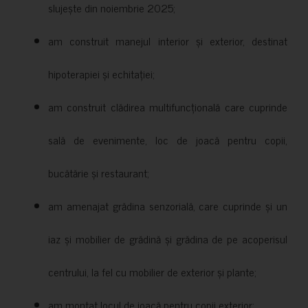
slujește din noiembrie 2025;
am construit manejul interior și exterior, destinat
hipoterapiei și echitației;
am construit clădirea multifuncțională care cuprinde
sală de evenimente, loc de joacă pentru copii,
bucătărie și restaurant;
am amenajat grădina senzorială, care cuprinde și un
iaz și mobilier de grădină și grădina de pe acoperisul
centrului, la fel cu mobilier de exterior și plante;
am montat locul de joacă pentru copii exterior;