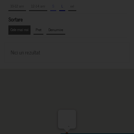
10-12 ani
12-14 ani
S
L
xxl
Sortare
Cele mai noi
Pret
Denumire
Nici un rezultat
-