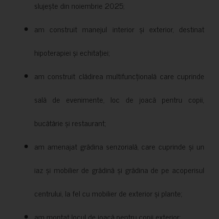
slujește din noiembrie 2025;
am construit manejul interior și exterior, destinat
hipoterapiei și echitației;
am construit clădirea multifuncțională care cuprinde
sală de evenimente, loc de joacă pentru copii,
bucătărie și restaurant;
am amenajat grădina senzorială, care cuprinde și un
iaz și mobilier de grădină și grădina de pe acoperisul
centrului, la fel cu mobilier de exterior și plante;
am montat locul de joacă pentru copii exterior;