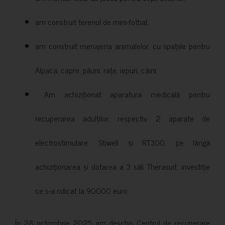
am construit terenul de mini-fotbal;
am construit menajeria animalelor, cu spațiile pentru
Alpaca, capre, păuni, rațe, iepuri, câini;
Am achiziționat aparatura medicală pentru
recuperarea adulților, respectiv 2 aparate de
electrostimulare: Stiwell și RT300, pe lângă
achiziționarea și dotarea a 3 săli Therasuit, investiție
ce s-a ridicat la 90000 euro.
În 28 octombrie 2025 am deschis Centrul de recuperare