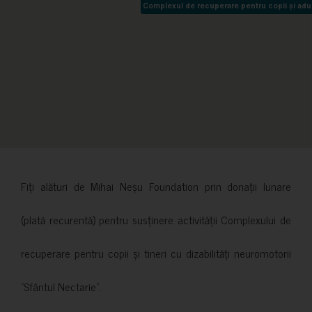
Complexul de recuperare pentru copii și adult
Complexul de recuperare pentru copii și adult
Fiți alături de Mihai Neșu Foundation prin donații lunare
(plată recurentă) pentru susținere activității Complexului de
recuperare pentru copii și tineri cu dizabilități neuromotorii
”Sfântul Nectarie”.