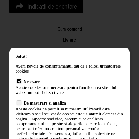
Indicatii de orientare
Cum comand
Livrare
Returnarea produselor
Salut!
Termeni si conditii
Avem nevoie de consimtamantul tau de a folosi urmatoarele
Contact
cookies:
ANPC
Necesare
Aceste cookies sunt necesare pentru functionarea site-ului
Termeni si conditii
web si nu pot fi dezactivate
De masurare si analiza
Politica de confidentialitate
Aceste cookies ne permit sa numaram utilizatorii care
viziteaza site-ul sau cat de accesat este un anumit element din
ANPC
pagina – rapoarte statistice, precum si sa analizam
comportamentul tau pe site si alegerile pe care le-ai facut,
pentru a-ti oferi un continut personalizat conform
preferintelor tale. De asemenea, informatiile colectate ne
ajuta sa imbunatatim performanta site-ului si a