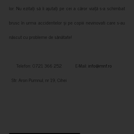
lor. Nu ezitați să îi ajutați pe cei a căror viață s-a schimbat
brusc în urma accidentelor și pe copiii nevinovati care s-au
născut cu probleme de sănătate!
Telefon: 0721 366 252 E-Mail:
info@mnf.ro
Str. Aron Pumnul, nr 19, Cihei