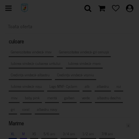
Toata oferta
culoare
Generozitatea vindecă- mov
Generozitatea vindecă- gri cenușă
Iubirea vindecă- culoarea untului
Iubirea vindecă- maro
Credința vindecă- albastru
Credința vindecă- vișiniu
Iubirea vindecă- roșu
Logo MNF- Cyclam
alb
albastru
roz
mov
baby pink
mentă
galben
verde
albastru deschis
gri
coral
albastru navy
Marime
x
XL
M
XS
5/6 ani
3/4 ani
1/2 ani
7/8 ani