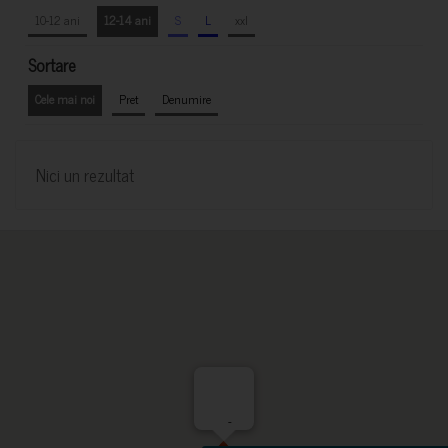
10-12 ani
12-14 ani
S
L
xxl
Sortare
Cele mai noi
Pret
Denumire
Nici un rezultat
-