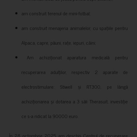
am construit terenul de mini-fotbal;
am construit menajeria animalelor, cu spațiile pentru
Alpaca, capre, păuni, rațe, iepuri, câini;
Am achiziționat aparatura medicală pentru
recuperarea adulților, respectiv 2 aparate de
electrostimulare: Stiwell și RT300, pe lângă
achiziționarea și dotarea a 3 săli Therasuit, investiție
ce s-a ridicat la 90000 euro.
În 28 octombrie 2025 am deschis Centrul de recuperare