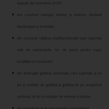
slujește din noiembrie 2025;
am construit manejul interior și exterior, destinat
hipoterapiei și echitației;
am construit clădirea multifuncțională care cuprinde
sală de evenimente, loc de joacă pentru copii,
bucătărie și restaurant;
am amenajat grădina senzorială, care cuprinde și un
iaz și mobilier de grădină și grădina de pe acoperisul
centrului, la fel cu mobilier de exterior și plante;
am montat locul de joacă pentru copii exterior;