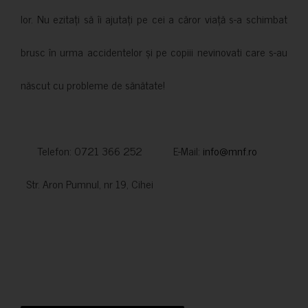
lor. Nu ezitați să îi ajutați pe cei a căror viață s-a schimbat
brusc în urma accidentelor și pe copiii nevinovati care s-au
născut cu probleme de sănătate!
Telefon: 0721 366 252 E-Mail:
info@mnf.ro
Str. Aron Pumnul, nr 19, Cihei