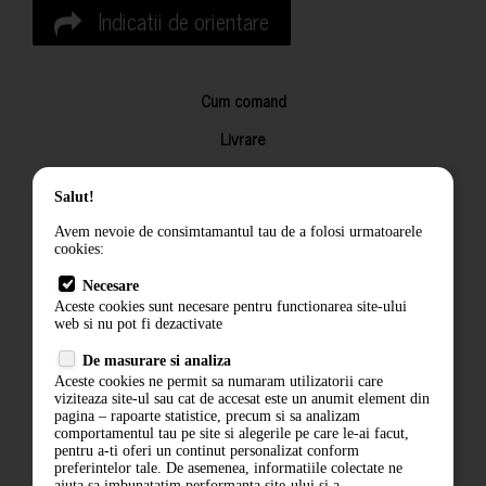
Indicatii de orientare
Cum comand
Livrare
Returnarea produselor
Salut!
Termeni si conditii
Avem nevoie de consimtamantul tau de a folosi urmatoarele
Contact
cookies:
ANPC
Necesare
Aceste cookies sunt necesare pentru functionarea site-ului
Termeni si conditii
web si nu pot fi dezactivate
De masurare si analiza
Politica de confidentialitate
Aceste cookies ne permit sa numaram utilizatorii care
viziteaza site-ul sau cat de accesat este un anumit element din
ANPC
pagina – rapoarte statistice, precum si sa analizam
comportamentul tau pe site si alegerile pe care le-ai facut,
pentru a-ti oferi un continut personalizat conform
preferintelor tale. De asemenea, informatiile colectate ne
ajuta sa imbunatatim performanta site-ului si a