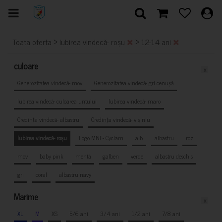
>
>
Toata oferta
Iubirea vindecă- roșu
12-14 ani
culoare
x
Generozitatea vindecă- mov
Generozitatea vindecă- gri cenușă
Iubirea vindecă- culoarea untului
Iubirea vindecă- maro
Credința vindecă- albastru
Credința vindecă- vișiniu
Iubirea vindecă- roșu
Logo MNF- Cyclam
alb
albastru
roz
mov
baby pink
mentă
galben
verde
albastru deschis
gri
coral
albastru navy
Marime
x
XL
M
XS
5/6 ani
3/4 ani
1/2 ani
7/8 ani