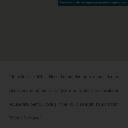
Complexul de recuperare pentru copii și adult
Complexul de recuperare pentru copii și adult
Fiți alături de Mihai Neșu Foundation prin donații lunare
(plată recurentă) pentru susținere activității Complexului de
recuperare pentru copii și tineri cu dizabilități neuromotorii
”Sfântul Nectarie”.