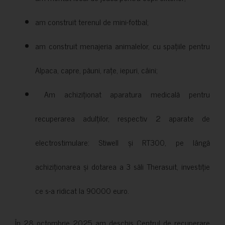
am construit terenul de mini-fotbal;
am construit menajeria animalelor, cu spațiile pentru
Alpaca, capre, păuni, rațe, iepuri, câini;
Am achiziționat aparatura medicală pentru
recuperarea adulților, respectiv 2 aparate de
electrostimulare: Stiwell și RT300, pe lângă
achiziționarea și dotarea a 3 săli Therasuit, investiție
ce s-a ridicat la 90000 euro.
În 28 octombrie 2025 am deschis Centrul de recuperare