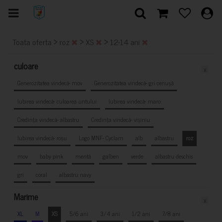
>
>
>
Toata oferta
roz
XS
12-14 ani
culoare
x
Generozitatea vindecă- mov
Generozitatea vindecă- gri cenușă
Iubirea vindecă- culoarea untului
Iubirea vindecă- maro
Credința vindecă- albastru
Credința vindecă- vișiniu
Iubirea vindecă- roșu
Logo MNF- Cyclam
alb
albastru
roz
mov
baby pink
mentă
galben
verde
albastru deschis
gri
coral
albastru navy
Marime
x
XL
M
XS
5/6 ani
3/4 ani
1/2 ani
7/8 ani