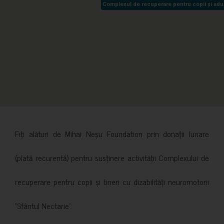
Complexul de recuperare pentru copii și adult
Complexul de recuperare pentru copii și adult
Fiți alături de Mihai Neșu Foundation prin donații lunare
(plată recurentă) pentru susținere activității Complexului de
recuperare pentru copii și tineri cu dizabilități neuromotorii
”Sfântul Nectarie”.