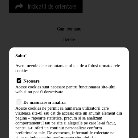
Indicatii de orientare
Cum comand
Livrare
Returnarea produselor
Salut!
Termeni si conditii
Avem nevoie de consimtamantul tau de a folosi urmatoarele
Contact
cookies:
ANPC
Necesare
Aceste cookies sunt necesare pentru functionarea site-ului
Termeni si conditii
web si nu pot fi dezactivate
De masurare si analiza
Politica de confidentialitate
Aceste cookies ne permit sa numaram utilizatorii care
viziteaza site-ul sau cat de accesat este un anumit element din
ANPC
pagina – rapoarte statistice, precum si sa analizam
comportamentul tau pe site si alegerile pe care le-ai facut,
pentru a-ti oferi un continut personalizat conform
preferintelor tale. De asemenea, informatiile colectate ne
ajuta sa imbunatatim performanta site-ului si a