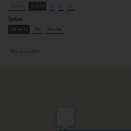
10-12 ani
12-14 ani
S
L
xxl
Sortare
Cele mai noi
Pret
Denumire
Nici un rezultat
-