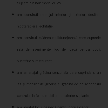
slujește din noiembrie 2025;
am construit manejul interior și exterior, destinat
hipoterapiei și echitației;
am construit clădirea multifuncțională care cuprinde
sală de evenimente, loc de joacă pentru copii,
bucătărie și restaurant;
am amenajat grădina senzorială, care cuprinde și un
iaz și mobilier de grădină și grădina de pe acoperisul
centrului, la fel cu mobilier de exterior și plante;
am montat locul de joacă pentru copii exterior;