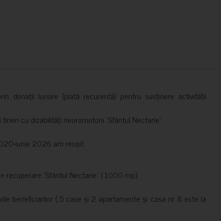
in donații lunare (plată recurentă) pentru susținere activității
ineri cu dizabilități neuromotorii ”Sfântul Nectarie”.
e 2020-iunie 2026 am reușit:
de recuperare ”Sfântul Nectarie” ( 1000 mp);
le beneficiarilor ( 5 case și 2 apartamente și casa nr 8 este la