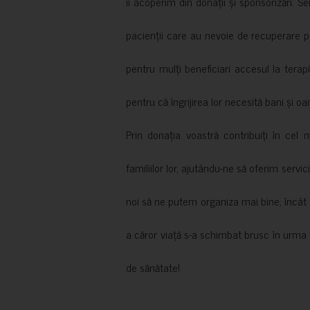
îi acoperim din donații și sponsorizări. S
pacienții care au nevoie de recuperare p
pentru mulți beneficiari accesul la terapi
pentru că îngrijirea lor necesită bani și oa
Prin donația voastră contribuiți în cel 
familiilor lor, ajutându-ne să oferim servic
noi să ne putem organiza mai bine, încât să
a căror viață s-a schimbat brusc în urma 
de sănătate!