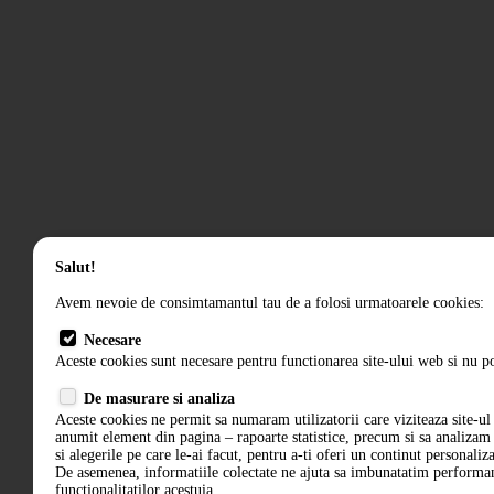
Salut!
Avem nevoie de consimtamantul tau de a folosi urmatoarele cookies:
Necesare
Aceste cookies sunt necesare pentru functionarea site-ului web si nu po
De masurare si analiza
Aceste cookies ne permit sa numaram utilizatorii care viziteaza site-ul 
anumit element din pagina – rapoarte statistice, precum si sa analiza
si alegerile pe care le-ai facut, pentru a-ti oferi un continut personaliz
De asemenea, informatiile colectate ne ajuta sa imbunatatim performant
functionalitatilor acestuia.