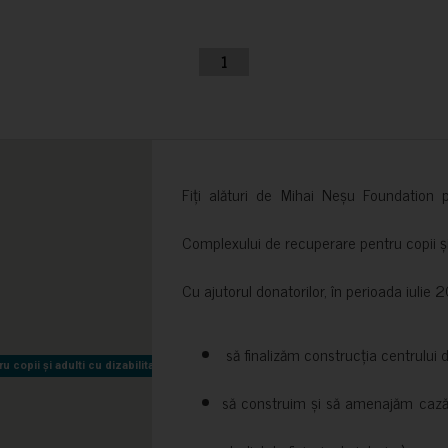
1
Fiți alături de Mihai Neșu Foundation pr
Complexului de recuperare pentru copii și t
Cu ajutorul donatorilor, în perioada iuli
să finalizăm construcția centrului 
copii și adulti cu dizabilitati neuromotorii Sfântul Nectarie
copii și adulti cu dizabilitati neuromotorii Sfântul Nectarie
să construim și să amenajăm cazări