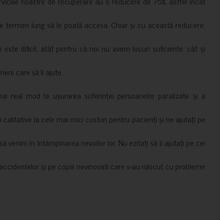
erviciile noastre de recuperare au o reducere de 75%, astfel încât
e termen lung să le poată accesa. Chiar și cu această reducere,
i este dificil, atât pentru că noi nu avem locuri suficiente, cât și
meni care să îi ajute.
mai real mod la ușurarea suferinței persoanelor paralizate și a
ii calitative la cele mai mici costuri pentru pacienți și ne ajutați pe
 venim în întâmpinarea nevoilor lor. Nu ezitați să îi ajutați pe cei
accidentelor și pe copiii nevinovati care s-au născut cu probleme