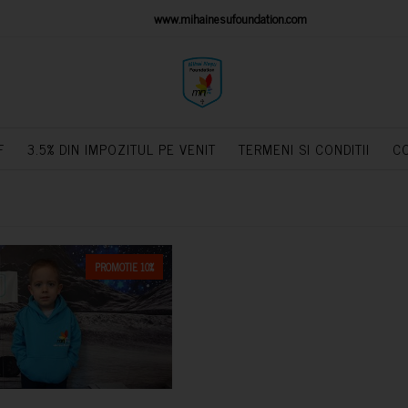
IONS PLATFORM
www.mihainesufoundation.com
powere
F
3.5% DIN IMPOZITUL PE VENIT
TERMENI SI CONDITII
C
PROMOTIE 10%
CUMPARA