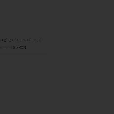
u gluga si marsupiu copii
95 RON
85 RON