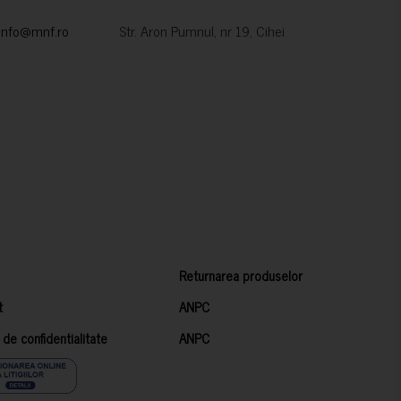
info@mnf.ro
Str. Aron Pumnul, nr 19, Cihei
Returnarea produselor
t
ANPC
a de confidentialitate
ANPC