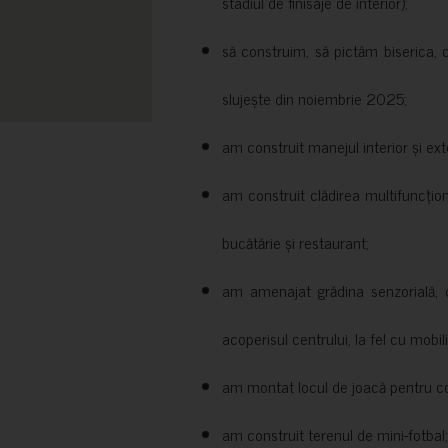
stadiul de finisaje de interior);
să construim, să pictăm biserica, 
slujește din noiembrie 2025;
am construit manejul interior și exte
am construit clădirea multifuncțio
bucătărie și restaurant;
am amenajat grădina senzorială, c
acoperisul centrului, la fel cu mobili
am montat locul de joacă pentru cop
am construit terenul de mini-fotbal;