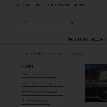
MIHAI NESU FOUNDATION DONAT
VREAU UN PRODUS MN
>
>
Toata oferta
1/2 ani
12-14 ani
culoare
Generozitatea vindecă- mov
Generozitatea vindecă- gri cenușă
Iubirea vindecă- culoarea untului
Iubirea vindecă- maro