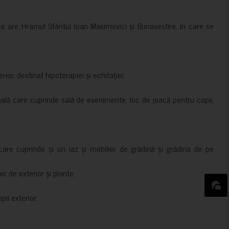
ce are Hramul Sfântul Ioan Maximovici și Bunavestire, în care se
rior, destinat hipoterapiei și echitației;
nală care cuprinde sală de evenimente, loc de joacă pentru copii,
are cuprinde și un iaz și mobilier de grădină și grădina de pe
er de exterior și plante;
ii exterior;