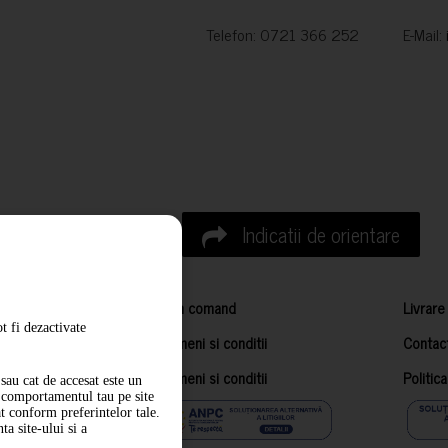
Telefon: 0721 366 252 E-Mail:
Indicatii de orientare
Cum comand
Livrare
t fi dezactivate
Termeni si conditii
Contac
Termeni si conditii
Politic
sau cat de accesat este un
m comportamentul tau pe site
at conform preferintelor tale.
a site-ului si a