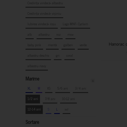
Credința vindecă- albastru
Credința vindecă- vișiniu
Iubirea vindecă- roșu
Logo MNF- Cyclam
alb
albastru
roz
mov
Hanorac c
baby pink
mentă
galben
verde
albastru deschis
gri
coral
albastru navy
Marime
x
XL
M
XS
5/6 ani
3/4 ani
1/2 ani
7/8 ani
10-12 ani
12-14 ani
S
L
xxl
Sortare