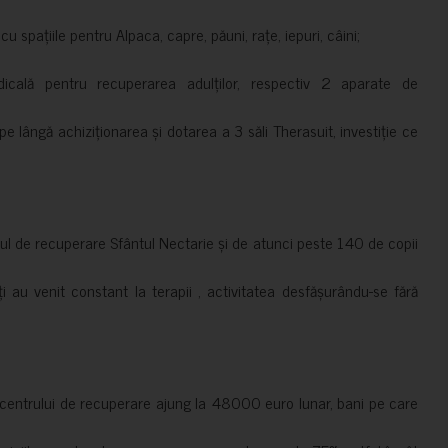
 spațiile pentru Alpaca, capre, păuni, rațe, iepuri, câini;
cală pentru recuperarea adulților, respectiv 2 aparate de
pe lângă achiziționarea și dotarea a 3 săli Therasuit, investiție ce
 de recuperare Sfântul Nectarie și de atunci peste 140 de copii
ți au venit constant la terapii , activitatea desfășurându-se fără
a centrului de recuperare ajung la 48000 euro lunar, bani pe care