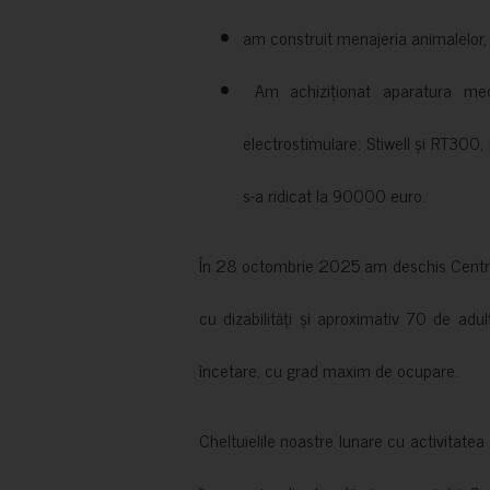
am construit menajeria animalelor, cu
Am achiziționat aparatura medi
electrostimulare: Stiwell și RT300, 
s-a ridicat la 90000 euro.
În 28 octombrie 2025 am deschis Centrul
cu dizabilități și aproximativ 70 de adul
încetare, cu grad maxim de ocupare.
Cheltuielile noastre lunare cu activitate