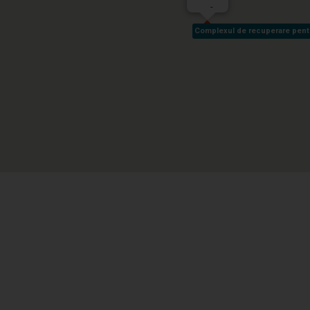
-
Complexul de recuperare pentru 
Complexul de recuperare pentru 