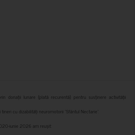
in donații lunare (plată recurentă) pentru susținere activității
ineri cu dizabilități neuromotorii ”Sfântul Nectarie”.
e 2020-iunie 2026 am reușit: