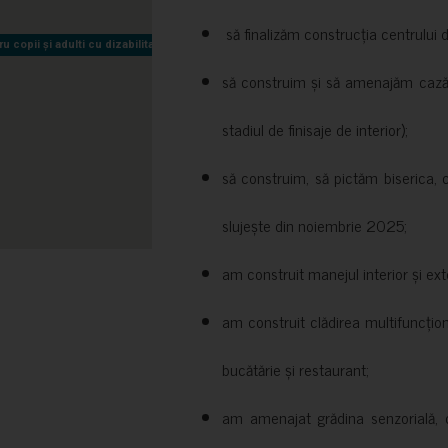
să finalizăm construcția centrului 
copii și adulti cu dizabilitati neuromotorii Sfântul Nectarie
copii și adulti cu dizabilitati neuromotorii Sfântul Nectarie
să construim și să amenajăm cazări
stadiul de finisaje de interior);
să construim, să pictăm biserica, 
slujește din noiembrie 2025;
am construit manejul interior și exte
am construit clădirea multifuncțio
bucătărie și restaurant;
am amenajat grădina senzorială, c