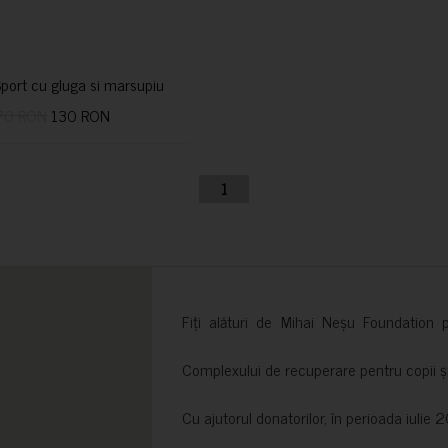
port cu gluga si marsupiu
70 RON
130 RON
1
Fiți alături de Mihai Neșu Foundation pr
Complexului de recuperare pentru copii și t
Cu ajutorul donatorilor, în perioada iuli