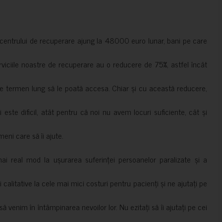
a centrului de recuperare ajung la 48000 euro lunar, bani pe care
erviciile noastre de recuperare au o reducere de 75%, astfel încât
e termen lung să le poată accesa. Chiar și cu această reducere,
i este dificil, atât pentru că noi nu avem locuri suficiente, cât și
meni care să îi ajute.
mai real mod la ușurarea suferinței persoanelor paralizate și a
ii calitative la cele mai mici costuri pentru pacienți și ne ajutați pe
 venim în întâmpinarea nevoilor lor. Nu ezitați să îi ajutați pe cei