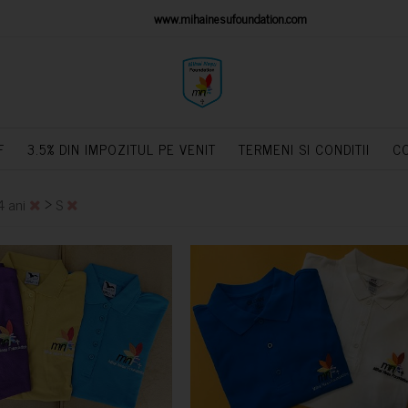
IONS PLATFORM
www.mihainesufoundation.com
powere
F
3.5% DIN IMPOZITUL PE VENIT
TERMENI SI CONDITII
C
>
4 ani
S
CUMPARA
CUMPARA