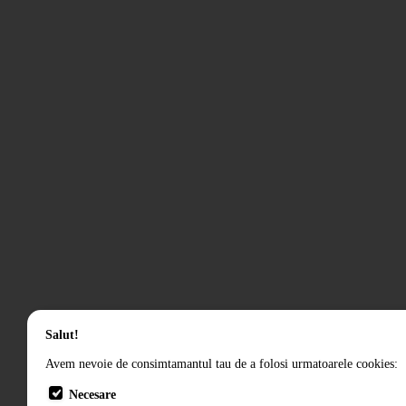
Salut!
Avem nevoie de consimtamantul tau de a folosi urmatoarele cookies:
Necesare