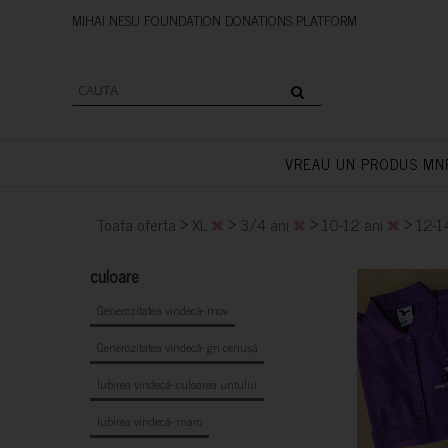
MIHAI NESU FOUNDATION DONAT
VREAU UN PRODUS MN
>
>
>
>
Toata oferta
XL
3/4 ani
10-12 ani
12-1
culoare
Generozitatea vindecă- mov
Generozitatea vindecă- gri cenușă
Iubirea vindecă- culoarea untului
Iubirea vindecă- maro