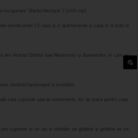
de recuperare ”Sfântul Nectarie” ( 1000 mp);
le beneficiarilor ( 5 case și 2 apartamente și casa nr 8 este la
ce are Hramul Sfântul Ioan Maximovici și Bunavestire, în care se
rior, destinat hipoterapiei și echitației;
nală care cuprinde sală de evenimente, loc de joacă pentru copii,
are cuprinde și un iaz și mobilier de grădină și grădina de pe