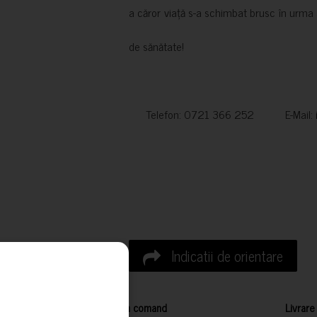
a căror viață s-a schimbat brusc în urma 
de sănătate!
Telefon: 0721 366 252 E-Mail:
Indicatii de orientare
Cum comand
Livrare