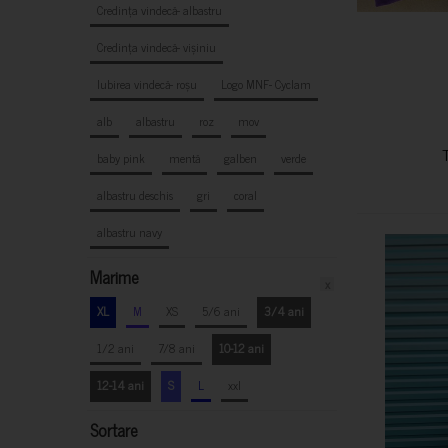
Credința vindecă- albastru
Credința vindecă- vișiniu
Iubirea vindecă- roșu
Logo MNF- Cyclam
alb
albastru
roz
mov
baby pink
mentă
galben
verde
albastru deschis
gri
coral
albastru navy
Marime
x
XL
M
XS
5/6 ani
3/4 ani
1/2 ani
7/8 ani
10-12 ani
12-14 ani
S
L
xxl
Sortare