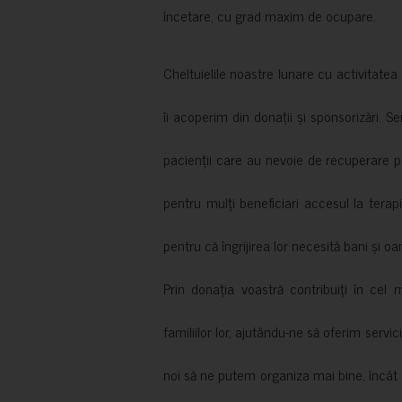
încetare, cu grad maxim de ocupare.
Cheltuielile noastre lunare cu activitate
îi acoperim din donații și sponsorizări. S
pacienții care au nevoie de recuperare p
pentru mulți beneficiari accesul la terapi
pentru că îngrijirea lor necesită bani și oa
Prin donația voastră contribuiți în cel 
familiilor lor, ajutându-ne să oferim servic
noi să ne putem organiza mai bine, încât să