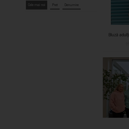
Cele mai noi
Pret
Denumire
Bluză adulț
1