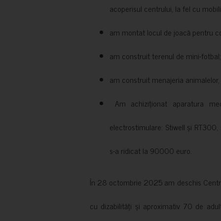
acoperisul centrului, la fel cu mobili
am montat locul de joacă pentru cop
am construit terenul de mini-fotbal;
am construit menajeria animalelor, cu
Am achiziționat aparatura medi
electrostimulare: Stiwell și RT300, 
s-a ridicat la 90000 euro.
În 28 octombrie 2025 am deschis Centrul
cu dizabilități și aproximativ 70 de adul