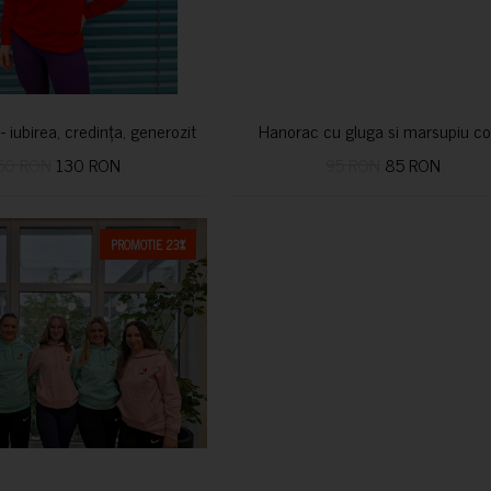
i- iubirea, credința, generozitatea vindecă
Hanorac cu gluga si marsupiu co
50 RON
130 RON
95 RON
85 RON
PROMOTIE 23%
CUMPARA