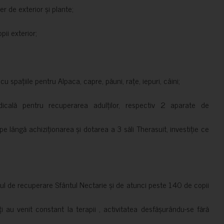
er de exterior și plante;
ii exterior;
 spațiile pentru Alpaca, capre, păuni, rațe, iepuri, câini;
cală pentru recuperarea adulților, respectiv 2 aparate de
pe lângă achiziționarea și dotarea a 3 săli Therasuit, investiție ce
 de recuperare Sfântul Nectarie și de atunci peste 140 de copii
ți au venit constant la terapii , activitatea desfășurându-se fără