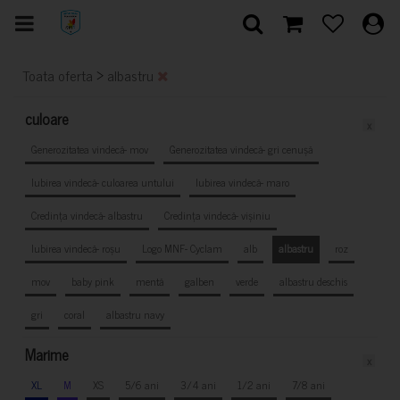
>
Toata oferta
albastru
culoare
x
Generozitatea vindecă- mov
Generozitatea vindecă- gri cenușă
Iubirea vindecă- culoarea untului
Iubirea vindecă- maro
Credința vindecă- albastru
Credința vindecă- vișiniu
Iubirea vindecă- roșu
Logo MNF- Cyclam
alb
albastru
roz
mov
baby pink
mentă
galben
verde
albastru deschis
gri
coral
albastru navy
Marime
x
XL
M
XS
5/6 ani
3/4 ani
1/2 ani
7/8 ani