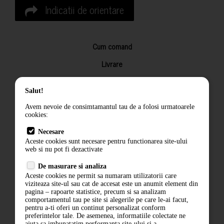
Indicatii de orientare
Cum comand
Livrare
Returnarea produselor
Salut!
Termeni si conditii
Avem nevoie de consimtamantul tau de a folosi urmatoarele
Contact
cookies:
ANPC
Necesare
Aceste cookies sunt necesare pentru functionarea site-ului
Termeni si conditii
web si nu pot fi dezactivate
De masurare si analiza
Politica de confidentialitate
Aceste cookies ne permit sa numaram utilizatorii care
viziteaza site-ul sau cat de accesat este un anumit element din
ANPC
pagina – rapoarte statistice, precum si sa analizam
comportamentul tau pe site si alegerile pe care le-ai facut,
pentru a-ti oferi un continut personalizat conform
preferintelor tale. De asemenea, informatiile colectate ne
ajuta sa imbunatatim performanta site-ului si a