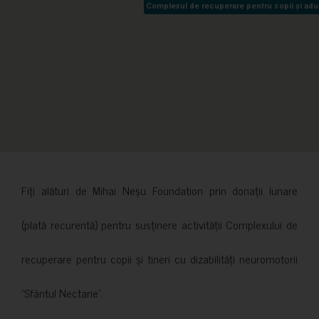
Complexul de recuperare pentru copii și adult
Complexul de recuperare pentru copii și adult
Fiți alături de Mihai Neșu Foundation prin donații lunare
(plată recurentă) pentru susținere activității Complexului de
recuperare pentru copii și tineri cu dizabilități neuromotorii
”Sfântul Nectarie”.