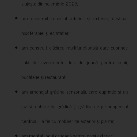
slujește din noiembrie 2025;
am construit manejul interior și exterior, destinat
hipoterapiei și echitației;
am construit clădirea multifuncțională care cuprinde
sală de evenimente, loc de joacă pentru copii,
bucătărie și restaurant;
am amenajat grădina senzorială, care cuprinde și un
iaz și mobilier de grădină și grădina de pe acoperisul
centrului, la fel cu mobilier de exterior și plante;
am montat locul de joacă pentru copii exterior;