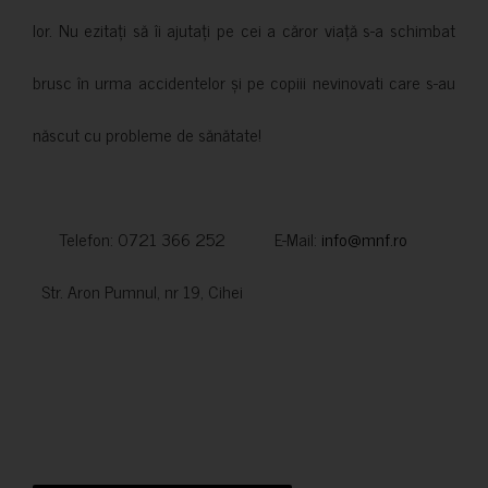
lor. Nu ezitați să îi ajutați pe cei a căror viață s-a schimbat
brusc în urma accidentelor și pe copiii nevinovati care s-au
născut cu probleme de sănătate!
Telefon: 0721 366 252 E-Mail:
info@mnf.ro
Str. Aron Pumnul, nr 19, Cihei