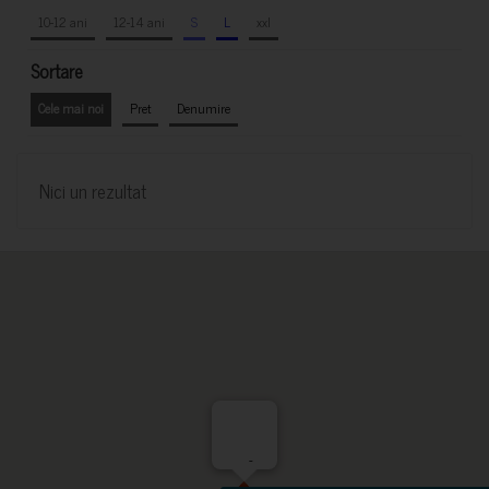
10-12 ani
12-14 ani
S
L
xxl
Sortare
Cele mai noi
Pret
Denumire
Nici un rezultat
-