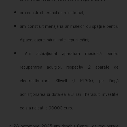
am construit terenul de mini-fotbal;
am construit menajeria animalelor, cu spațiile pentru
Alpaca, capre, păuni, rațe, iepuri, câini;
Am achiziționat aparatura medicală pentru
recuperarea adulților, respectiv 2 aparate de
electrostimulare: Stiwell și RT300, pe lângă
achiziționarea și dotarea a 3 săli Therasuit, investiție
ce s-a ridicat la 90000 euro.
În 28 octombrie 2025 am deschis Centrul de recuperare