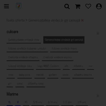
>
Toata oferta
Generozitatea vindecă- gri cenușă
culoare
x
Generozitatea vindecă- mov
Generozitatea vindecă- gri cenușă
Iubirea vindecă- culoarea untului
Iubirea vindecă- maro
Credința vindecă- albastru
Credința vindecă- vișiniu
Iubirea vindecă- roșu
Logo MNF- Cyclam
alb
albastru
roz
mov
baby pink
mentă
galben
verde
albastru deschis
gri
coral
albastru navy
Marime
x
XL
M
XS
5/6 ani
3/4 ani
1/2 ani
7/8 ani