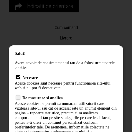
Indicatii de orientare
Cum comand
Livrare
Returnarea produselor
Salut!
Termeni si conditii
Avem nevoie de consimtamantul tau de a folosi urmatoarele
Contact
cookies:
ANPC
Necesare
Aceste cookies sunt necesare pentru functionarea site-ului
Termeni si conditii
web si nu pot fi dezactivate
De masurare si analiza
Politica de confidentialitate
Aceste cookies ne permit sa numaram utilizatorii care
viziteaza site-ul sau cat de accesat este un anumit element din
ANPC
pagina – rapoarte statistice, precum si sa analizam
comportamentul tau pe site si alegerile pe care le-ai facut,
pentru a-ti oferi un continut personalizat conform
preferintelor tale. De asemenea, informatiile colectate ne
ajuta sa imbunatatim performanta site-ului si a