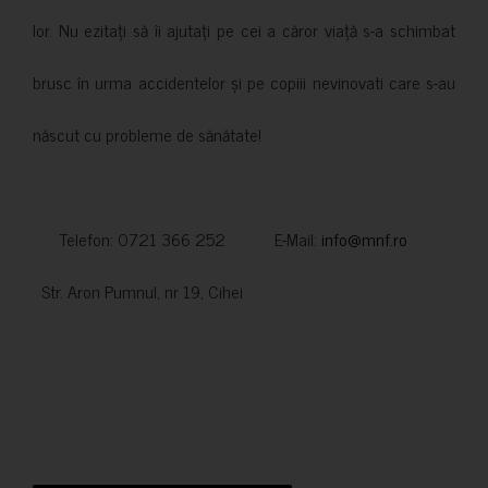
lor. Nu ezitați să îi ajutați pe cei a căror viață s-a schimbat
brusc în urma accidentelor și pe copiii nevinovati care s-au
născut cu probleme de sănătate!
Telefon: 0721 366 252 E-Mail:
info@mnf.ro
Str. Aron Pumnul, nr 19, Cihei