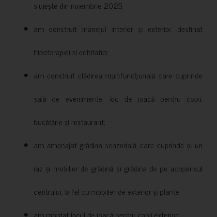
slujește din noiembrie 2025;
am construit manejul interior și exterior, destinat
hipoterapiei și echitației;
am construit clădirea multifuncțională care cuprinde
sală de evenimente, loc de joacă pentru copii,
bucătărie și restaurant;
am amenajat grădina senzorială, care cuprinde și un
iaz și mobilier de grădină și grădina de pe acoperisul
centrului, la fel cu mobilier de exterior și plante;
am montat locul de joacă pentru copii exterior;