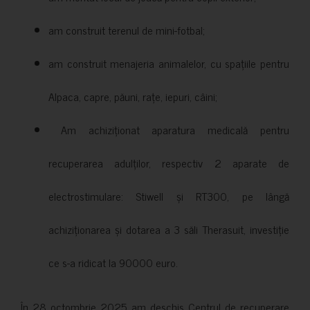
am construit terenul de mini-fotbal;
am construit menajeria animalelor, cu spațiile pentru
Alpaca, capre, păuni, rațe, iepuri, câini;
Am achiziționat aparatura medicală pentru
recuperarea adulților, respectiv 2 aparate de
electrostimulare: Stiwell și RT300, pe lângă
achiziționarea și dotarea a 3 săli Therasuit, investiție
ce s-a ridicat la 90000 euro.
În 28 octombrie 2025 am deschis Centrul de recuperare