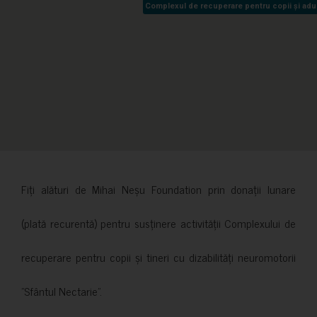
Complexul de recuperare pentru copii și adult
Complexul de recuperare pentru copii și adult
Fiți alături de Mihai Neșu Foundation prin donații lunare
(plată recurentă) pentru susținere activității Complexului de
recuperare pentru copii și tineri cu dizabilități neuromotorii
”Sfântul Nectarie”.