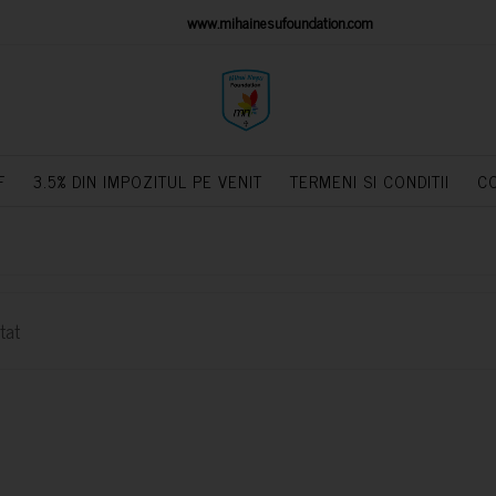
IONS PLATFORM
www.mihainesufoundation.com
powere
F
3.5% DIN IMPOZITUL PE VENIT
TERMENI SI CONDITII
C
tat