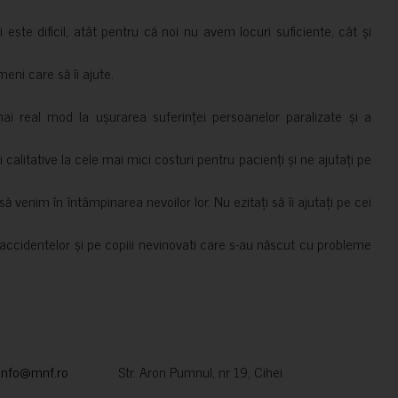
i este dificil, atât pentru că noi nu avem locuri suficiente, cât și
meni care să îi ajute.
mai real mod la ușurarea suferinței persoanelor paralizate și a
ii calitative la cele mai mici costuri pentru pacienți și ne ajutați pe
 venim în întâmpinarea nevoilor lor. Nu ezitați să îi ajutați pe cei
accidentelor și pe copiii nevinovati care s-au născut cu probleme
info@mnf.ro
Str. Aron Pumnul, nr 19, Cihei