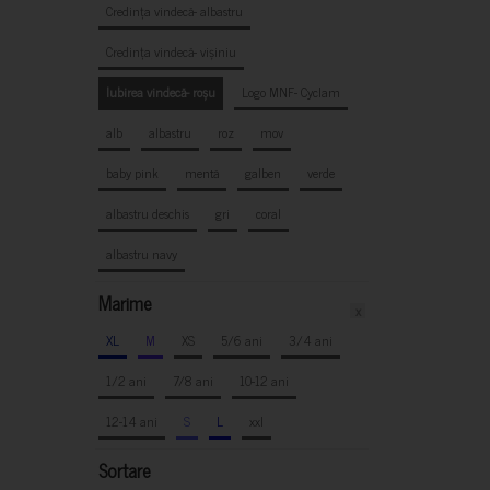
Credința vindecă- albastru
Credința vindecă- vișiniu
Iubirea vindecă- roșu
Logo MNF- Cyclam
alb
albastru
roz
mov
baby pink
mentă
galben
verde
albastru deschis
gri
coral
albastru navy
Marime
x
XL
M
XS
5/6 ani
3/4 ani
1/2 ani
7/8 ani
10-12 ani
12-14 ani
S
L
xxl
Sortare