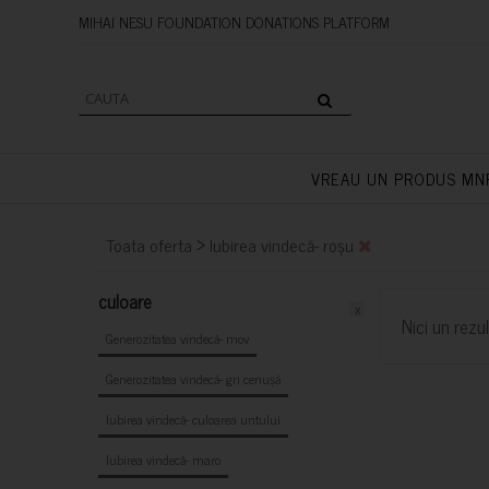
MIHAI NESU FOUNDATION DONAT
VREAU UN PRODUS MN
>
Toata oferta
Iubirea vindecă- roșu
culoare
x
Nici un rezul
Generozitatea vindecă- mov
Generozitatea vindecă- gri cenușă
Iubirea vindecă- culoarea untului
Iubirea vindecă- maro