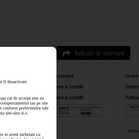
Indicatii de orientare
Cum comand
Livrare
t fi dezactivate
Termeni si conditii
Contac
Termeni si conditii
Politic
sau cat de accesat este un
m comportamentul tau pe site
at conform preferintelor tale.
a site-ului si a
ABON
are le avem incheiate cu