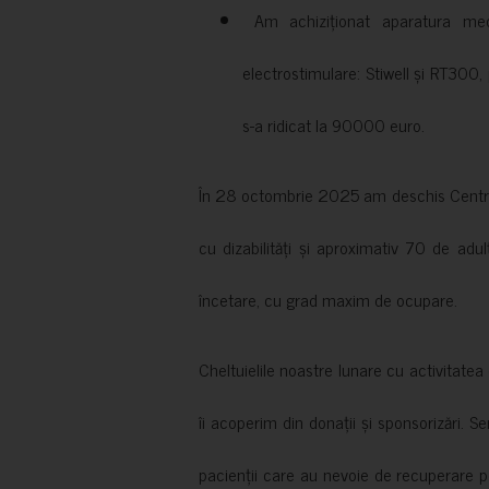
Am achiziționat aparatura medi
electrostimulare: Stiwell și RT300, 
s-a ridicat la 90000 euro.
În 28 octombrie 2025 am deschis Centrul
cu dizabilități și aproximativ 70 de adul
încetare, cu grad maxim de ocupare.
Cheltuielile noastre lunare cu activitate
îi acoperim din donații și sponsorizări. S
pacienții care au nevoie de recuperare p