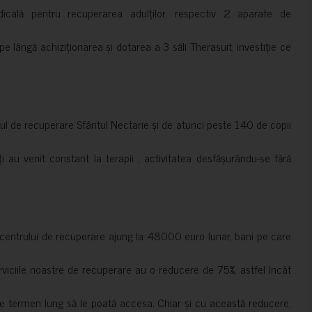
cală pentru recuperarea adulților, respectiv 2 aparate de
pe lângă achiziționarea și dotarea a 3 săli Therasuit, investiție ce
 de recuperare Sfântul Nectarie și de atunci peste 140 de copii
ți au venit constant la terapii , activitatea desfășurându-se fără
a centrului de recuperare ajung la 48000 euro lunar, bani pe care
erviciile noastre de recuperare au o reducere de 75%, astfel încât
e termen lung să le poată accesa. Chiar și cu această reducere,