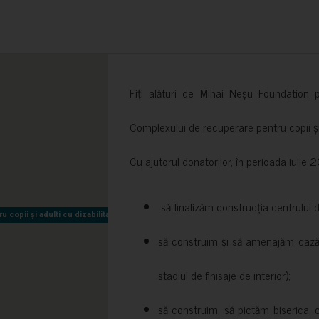
Fiți alături de Mihai Neșu Foundation pr
Complexului de recuperare pentru copii și t
Cu ajutorul donatorilor, în perioada iuli
să finalizăm construcția centrului 
copii și adulti cu dizabilitati neuromotorii Sfântul Nectarie
copii și adulti cu dizabilitati neuromotorii Sfântul Nectarie
să construim și să amenajăm cazări
stadiul de finisaje de interior);
să construim, să pictăm biserica, 