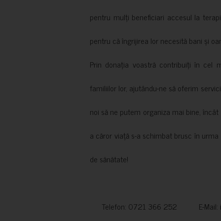
pentru mulți beneficiari accesul la terapi
pentru că îngrijirea lor necesită bani și oa
Prin donația voastră contribuiți în cel 
familiilor lor, ajutându-ne să oferim servic
noi să ne putem organiza mai bine, încât să
a căror viață s-a schimbat brusc în urma 
de sănătate!
Telefon: 0721 366 252 E-Mail: