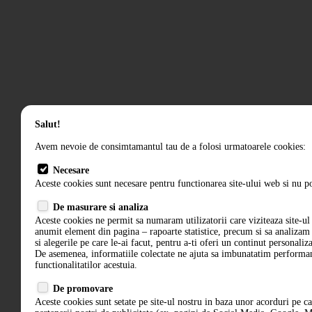
Salut!
Avem nevoie de consimtamantul tau de a folosi urmatoarele cookies:
Necesare
Aceste cookies sunt necesare pentru functionarea site-ului web si nu po
De masurare si analiza
Aceste cookies ne permit sa numaram utilizatorii care viziteaza site-ul 
anumit element din pagina – rapoarte statistice, precum si sa analiza
si alegerile pe care le-ai facut, pentru a-ti oferi un continut personaliz
De asemenea, informatiile colectate ne ajuta sa imbunatatim performant
functionalitatilor acestuia.
De promovare
Aceste cookies sunt setate pe site-ul nostru in baza unor acorduri pe c