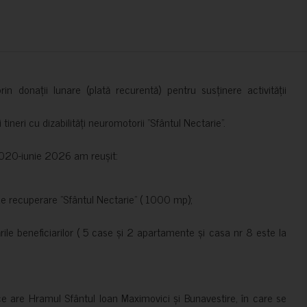
in donații lunare (plată recurentă) pentru susținere activității
ineri cu dizabilități neuromotorii ”Sfântul Nectarie”.
e 2020-iunie 2026 am reușit:
de recuperare ”Sfântul Nectarie” ( 1000 mp);
le beneficiarilor ( 5 case și 2 apartamente și casa nr 8 este la
ce are Hramul Sfântul Ioan Maximovici și Bunavestire, în care se