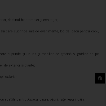
rior, destinat hipoterapiei și echitației;
nală care cuprinde sală de evenimente, loc de joacă pentru copii,
are cuprinde și un iaz și mobilier de grădină și grădina de pe
er de exterior și plante;
ii exterior;
 spațiile pentru Alpaca, capre, păuni, rațe, iepuri, câini;