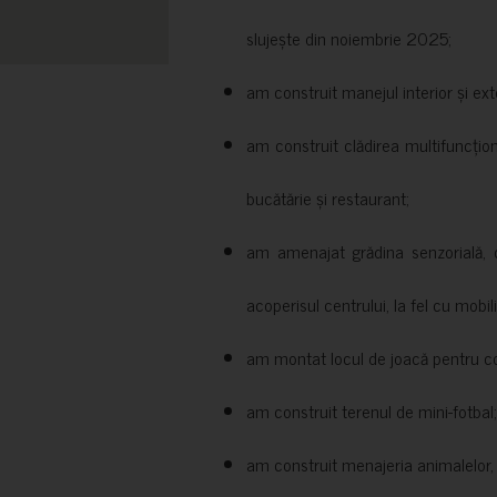
slujește din noiembrie 2025;
am construit manejul interior și exte
am construit clădirea multifuncțio
bucătărie și restaurant;
am amenajat grădina senzorială, c
acoperisul centrului, la fel cu mobili
am montat locul de joacă pentru cop
am construit terenul de mini-fotbal;
am construit menajeria animalelor, cu