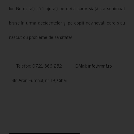
lor. Nu ezitați să îi ajutați pe cei a căror viață s-a schimbat
brusc în urma accidentelor și pe copiii nevinovati care s-au
născut cu probleme de sănătate!
Telefon: 0721 366 252 E-Mail:
info@mnf.ro
Str. Aron Pumnul, nr 19, Cihei