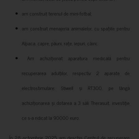
am construit terenul de mini-fotbal;
am construit menajeria animalelor, cu spațiile pentru
Alpaca, capre, păuni, rațe, iepuri, câini;
Am achiziționat aparatura medicală pentru
recuperarea adulților, respectiv 2 aparate de
electrostimulare: Stiwell și RT300, pe lângă
achiziționarea și dotarea a 3 săli Therasuit, investiție
ce s-a ridicat la 90000 euro.
În 28 octombrie 2025 am deschis Centrul de recuperare