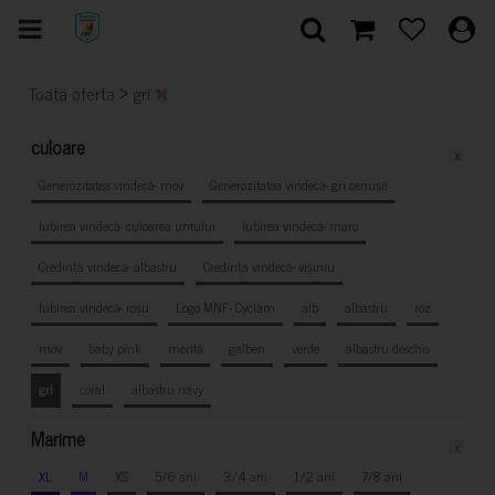
>
Toata oferta
gri
culoare
x
Generozitatea vindecă- mov
Generozitatea vindecă- gri cenușă
Iubirea vindecă- culoarea untului
Iubirea vindecă- maro
Credința vindecă- albastru
Credința vindecă- vișiniu
Iubirea vindecă- roșu
Logo MNF- Cyclam
alb
albastru
roz
mov
baby pink
mentă
galben
verde
albastru deschis
gri
coral
albastru navy
Marime
x
XL
M
XS
5/6 ani
3/4 ani
1/2 ani
7/8 ani