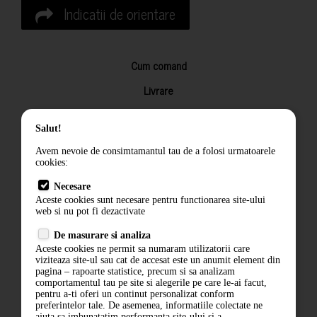
Indicatii de orientare
Cum comand
Livrare
Returnarea produselor
Salut!
Termeni si conditii
Avem nevoie de consimtamantul tau de a folosi urmatoarele
Contact
cookies:
ANPC
Necesare
Aceste cookies sunt necesare pentru functionarea site-ului
Termeni si conditii
web si nu pot fi dezactivate
De masurare si analiza
Politica de confidentialitate
Aceste cookies ne permit sa numaram utilizatorii care
viziteaza site-ul sau cat de accesat este un anumit element din
ANPC
pagina – rapoarte statistice, precum si sa analizam
comportamentul tau pe site si alegerile pe care le-ai facut,
pentru a-ti oferi un continut personalizat conform
preferintelor tale. De asemenea, informatiile colectate ne
ajuta sa imbunatatim performanta site-ului si a