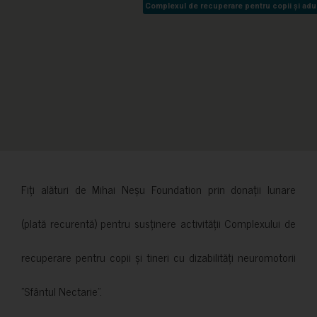
Complexul de recuperare pentru copii și adult
Complexul de recuperare pentru copii și adult
Fiți alături de Mihai Neșu Foundation prin donații lunare
(plată recurentă) pentru susținere activității Complexului de
recuperare pentru copii și tineri cu dizabilități neuromotorii
”Sfântul Nectarie”.