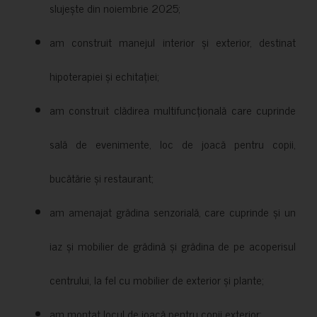
slujește din noiembrie 2025;
am construit manejul interior și exterior, destinat
hipoterapiei și echitației;
am construit clădirea multifuncțională care cuprinde
sală de evenimente, loc de joacă pentru copii,
bucătărie și restaurant;
am amenajat grădina senzorială, care cuprinde și un
iaz și mobilier de grădină și grădina de pe acoperisul
centrului, la fel cu mobilier de exterior și plante;
am montat locul de joacă pentru copii exterior;