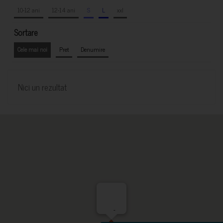
10-12 ani
12-14 ani
S
L
xxl
Sortare
Cele mai noi
Pret
Denumire
Nici un rezultat
-