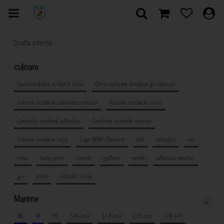
Toata oferta
culoare
Generozitatea vindecă- mov
Generozitatea vindecă- gri cenușă
Iubirea vindecă- culoarea untului
Iubirea vindecă- maro
Credința vindecă- albastru
Credința vindecă- vișiniu
Iubirea vindecă- roșu
Logo MNF- Cyclam
alb
albastru
roz
mov
baby pink
mentă
galben
verde
albastru deschis
gri
coral
albastru navy
Marime
x
XL
M
XS
5/6 ani
3/4 ani
1/2 ani
7/8 ani