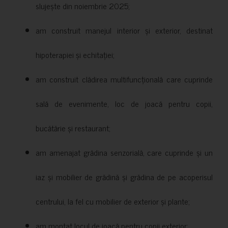
slujește din noiembrie 2025;
am construit manejul interior și exterior, destinat
hipoterapiei și echitației;
am construit clădirea multifuncțională care cuprinde
sală de evenimente, loc de joacă pentru copii,
bucătărie și restaurant;
am amenajat grădina senzorială, care cuprinde și un
iaz și mobilier de grădină și grădina de pe acoperisul
centrului, la fel cu mobilier de exterior și plante;
am montat locul de joacă pentru copii exterior;