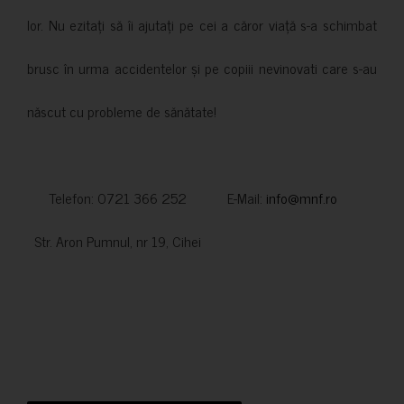
lor. Nu ezitați să îi ajutați pe cei a căror viață s-a schimbat
brusc în urma accidentelor și pe copiii nevinovati care s-au
născut cu probleme de sănătate!
Telefon: 0721 366 252 E-Mail:
info@mnf.ro
Str. Aron Pumnul, nr 19, Cihei