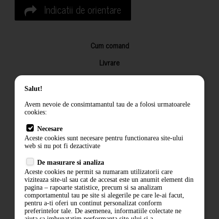
Indicatii de orientare
Cum comand
Livrare
Returnarea produselor
Salut!
Termeni si conditii
Avem nevoie de consimtamantul tau de a folosi urmatoarele
Contact
cookies:
ANPC
Necesare
Aceste cookies sunt necesare pentru functionarea site-ului
Termeni si conditii
web si nu pot fi dezactivate
De masurare si analiza
Politica de confidentialitate
Aceste cookies ne permit sa numaram utilizatorii care
viziteaza site-ul sau cat de accesat este un anumit element din
ANPC
pagina – rapoarte statistice, precum si sa analizam
comportamentul tau pe site si alegerile pe care le-ai facut,
pentru a-ti oferi un continut personalizat conform
preferintelor tale. De asemenea, informatiile colectate ne
ajuta sa imbunatatim performanta site-ului si a