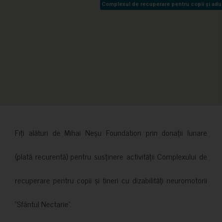
Complexul de recuperare pentru copii și adult
Complexul de recuperare pentru copii și adult
Fiți alături de Mihai Neșu Foundation prin donații lunare
(plată recurentă) pentru susținere activității Complexului de
recuperare pentru copii și tineri cu dizabilități neuromotorii
”Sfântul Nectarie”.