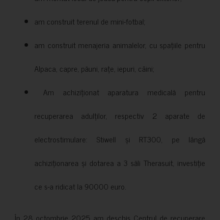
am construit terenul de mini-fotbal;
am construit menajeria animalelor, cu spațiile pentru
Alpaca, capre, păuni, rațe, iepuri, câini;
Am achiziționat aparatura medicală pentru
recuperarea adulților, respectiv 2 aparate de
electrostimulare: Stiwell și RT300, pe lângă
achiziționarea și dotarea a 3 săli Therasuit, investiție
ce s-a ridicat la 90000 euro.
În 28 octombrie 2025 am deschis Centrul de recuperare