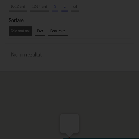
10-12 ani
12-14 ani
S
L
xxl
Sortare
Cele mai noi
Pret
Denumire
Nici un rezultat
-