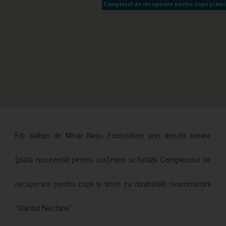
Complexul de recuperare pentru copii și adult
Complexul de recuperare pentru copii și adult
Fiți alături de Mihai Neșu Foundation prin donații lunare
(plată recurentă) pentru susținere activității Complexului de
recuperare pentru copii și tineri cu dizabilități neuromotorii
”Sfântul Nectarie”.