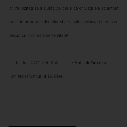
lor. Nu ezitați să îi ajutați pe cei a căror viață s-a schimbat
brusc în urma accidentelor și pe copiii nevinovati care s-au
născut cu probleme de sănătate!
Telefon: 0721 366 252 E-Mail:
info@mnf.ro
Str. Aron Pumnul, nr 19, Cihei