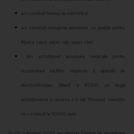
am construit terenul de mini-fotbal;
am construit menajeria animalelor, cu spațiile pentru
Alpaca, capre, păuni, rațe, iepuri, câini;
Am achiziționat aparatura medicală pentru
recuperarea adulților, respectiv 2 aparate de
electrostimulare: Stiwell și RT300, pe lângă
achiziționarea și dotarea a 3 săli Therasuit, investiție
ce s-a ridicat la 90000 euro.
În 28 octombrie 2025 am deschis Centrul de recuperare