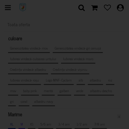
Toata oferta
culoare
Generozitatea vindecă- mov
Generozitatea vindecă- gri cenușă
Iubirea vindecă- culoarea untului
Iubirea vindecă- maro
Credința vindecă- albastru
Credința vindecă- vișiniu
Iubirea vindecă- roșu
Logo MNF- Cyclam
alb
albastru
roz
mov
baby pink
mentă
galben
verde
albastru deschis
gri
coral
albastru navy
Marime
x
XL
M
XS
5/6 ani
3/4 ani
1/2 ani
7/8 ani