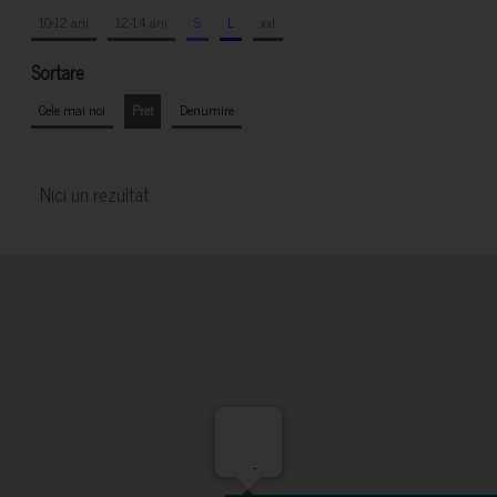
10-12 ani
12-14 ani
S
L
xxl
Sortare
Cele mai noi
Pret
Denumire
Nici un rezultat
-