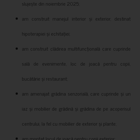
slujește din noiembrie 2025;
am construit manejul interior și exterior, destinat
hipoterapiei și echitației;
am construit clădirea multifuncțională care cuprinde
sală de evenimente, loc de joacă pentru copii,
bucătărie și restaurant;
am amenajat grădina senzorială, care cuprinde și un
iaz și mobilier de grădină și grădina de pe acoperisul
centrului, la fel cu mobilier de exterior și plante;
am montat locul de joacă pentru copii exterior;