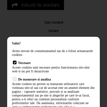
Indicatii de orientare
Cum comand
Livrare
Returnarea produselor
Salut!
Termeni si conditii
Avem nevoie de consimtamantul tau de a folosi urmatoarele
Contact
cookies:
ANPC
Necesare
Aceste cookies sunt necesare pentru functionarea site-ului
Termeni si conditii
web si nu pot fi dezactivate
De masurare si analiza
Politica de confidentialitate
Aceste cookies ne permit sa numaram utilizatorii care
viziteaza site-ul sau cat de accesat este un anumit element din
ANPC
pagina – rapoarte statistice, precum si sa analizam
comportamentul tau pe site si alegerile pe care le-ai facut,
pentru a-ti oferi un continut personalizat conform
preferintelor tale. De asemenea, informatiile colectate ne
ajuta sa imbunatatim performanta site-ului si a