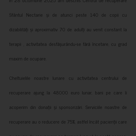
Sfântul Nectarie și de atunci peste 140 de copii cu
dizabilități și aproximativ 70 de adulți au venit constant la
terapii , activitatea desfășurându-se fără încetare, cu grad
maxim de ocupare.
Cheltuielile noastre lunare cu activitatea centrului de
recuperare ajung la 48000 euro lunar, bani pe care îi
acoperim din donații și sponsorizări. Serviciile noastre de
recuperare au o reducere de 75%, astfel încât pacienții care
au nevoie de recuperare pe termen lung să le poată accesa.