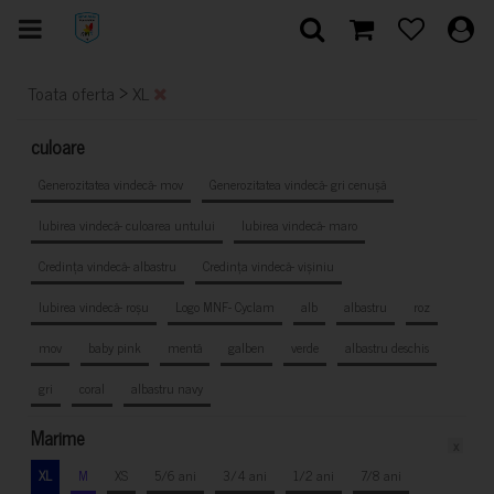
>
Toata oferta
XL
culoare
Generozitatea vindecă- mov
Generozitatea vindecă- gri cenușă
Iubirea vindecă- culoarea untului
Iubirea vindecă- maro
Credința vindecă- albastru
Credința vindecă- vișiniu
Iubirea vindecă- roșu
Logo MNF- Cyclam
alb
albastru
roz
mov
baby pink
mentă
galben
verde
albastru deschis
gri
coral
albastru navy
Marime
x
XL
M
XS
5/6 ani
3/4 ani
1/2 ani
7/8 ani