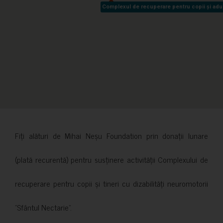
Complexul de recuperare pentru copii și adult
Complexul de recuperare pentru copii și adult
Fiți alături de Mihai Neșu Foundation prin donații lunare
(plată recurentă) pentru susținere activității Complexului de
recuperare pentru copii și tineri cu dizabilități neuromotorii
”Sfântul Nectarie”.