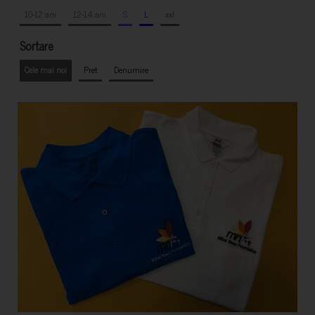
10-12 ani
12-14 ani
S
L
xxl
Sortare
Cele mai noi
Pret
Denumire