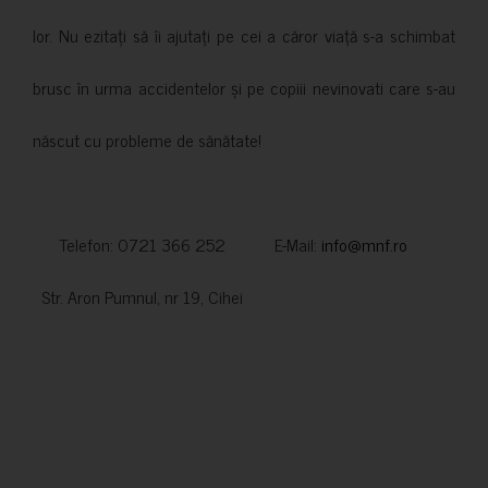
lor. Nu ezitați să îi ajutați pe cei a căror viață s-a schimbat
brusc în urma accidentelor și pe copiii nevinovati care s-au
născut cu probleme de sănătate!
Telefon: 0721 366 252 E-Mail:
info@mnf.ro
Str. Aron Pumnul, nr 19, Cihei