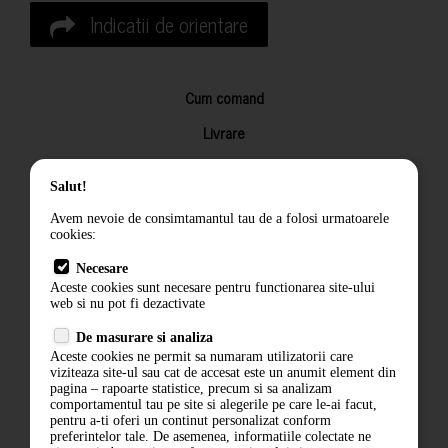
Indicatii de orientare
Cum comand
Livrare
Returnarea produselor
Salut!
Termeni si conditii
Avem nevoie de consimtamantul tau de a folosi urmatoarele
Contact
cookies:
ANPC
Necesare
Aceste cookies sunt necesare pentru functionarea site-ului
Termeni si conditii
web si nu pot fi dezactivate
Politica de confidentialitate
De masurare si analiza
Aceste cookies ne permit sa numaram utilizatorii care
ANPC
viziteaza site-ul sau cat de accesat este un anumit element din
pagina – rapoarte statistice, precum si sa analizam
comportamentul tau pe site si alegerile pe care le-ai facut,
pentru a-ti oferi un continut personalizat conform
preferintelor tale. De asemenea, informatiile colectate ne