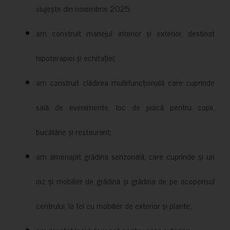
slujește din noiembrie 2025;
am construit manejul interior și exterior, destinat
hipoterapiei și echitației;
am construit clădirea multifuncțională care cuprinde
sală de evenimente, loc de joacă pentru copii,
bucătărie și restaurant;
am amenajat grădina senzorială, care cuprinde și un
iaz și mobilier de grădină și grădina de pe acoperisul
centrului, la fel cu mobilier de exterior și plante;
am montat locul de joacă pentru copii exterior;