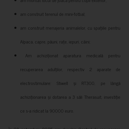
am construit terenul de mini-fotbal;
am construit menajeria animalelor, cu spațiile pentru
Alpaca, capre, păuni, rațe, iepuri, câini;
Am achiziționat aparatura medicală pentru
recuperarea adulților, respectiv 2 aparate de
electrostimulare: Stiwell și RT300, pe lângă
achiziționarea și dotarea a 3 săli Therasuit, investiție
ce s-a ridicat la 90000 euro.
În 28 octombrie 2025 am deschis Centrul de recuperare