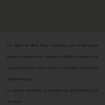
Fiți alături de Mihai Neșu Foundation prin donații lunare
(plată recurentă) pentru susținere activității Complexului de
recuperare pentru copii și tineri cu dizabilități neuromotorii
”Sfântul Nectarie”.
Cu ajutorul donatorilor, în perioada iulie 2020-iunie 2026
am reușit: