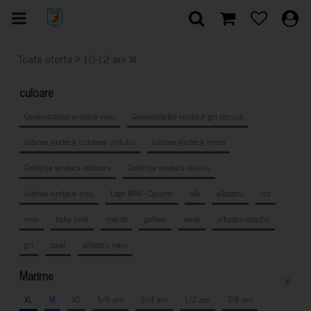
>
Toata oferta
10-12 ani
culoare
Generozitatea vindecă- mov
Generozitatea vindecă- gri cenușă
Iubirea vindecă- culoarea untului
Iubirea vindecă- maro
Credința vindecă- albastru
Credința vindecă- vișiniu
Iubirea vindecă- roșu
Logo MNF- Cyclam
alb
albastru
roz
mov
baby pink
mentă
galben
verde
albastru deschis
gri
coral
albastru navy
Marime
x
XL
M
XS
5/6 ani
3/4 ani
1/2 ani
7/8 ani