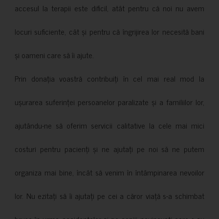
accesul la terapii este dificil, atât pentru că noi nu avem
locuri suficiente, cât și pentru că îngrijirea lor necesită bani
și oameni care să îi ajute.
Prin donația voastră contribuiți în cel mai real mod la
ușurarea suferinței persoanelor paralizate și a familiilor lor,
ajutându-ne să oferim servicii calitative la cele mai mici
costuri pentru pacienți și ne ajutați pe noi să ne putem
organiza mai bine, încât să venim în întâmpinarea nevoilor
lor. Nu ezitați să îi ajutați pe cei a căror viață s-a schimbat
brusc în urma accidentelor și pe copiii nevinovati care s-au