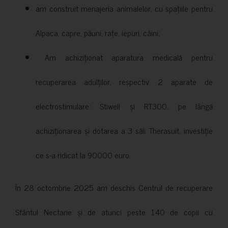
am construit menajeria animalelor, cu spațiile pentru
Alpaca, capre, păuni, rațe, iepuri, câini;
Am achiziționat aparatura medicală pentru
recuperarea adulților, respectiv 2 aparate de
electrostimulare: Stiwell și RT300, pe lângă
achiziționarea și dotarea a 3 săli Therasuit, investiție
ce s-a ridicat la 90000 euro.
În 28 octombrie 2025 am deschis Centrul de recuperare
Sfântul Nectarie și de atunci peste 140 de copii cu