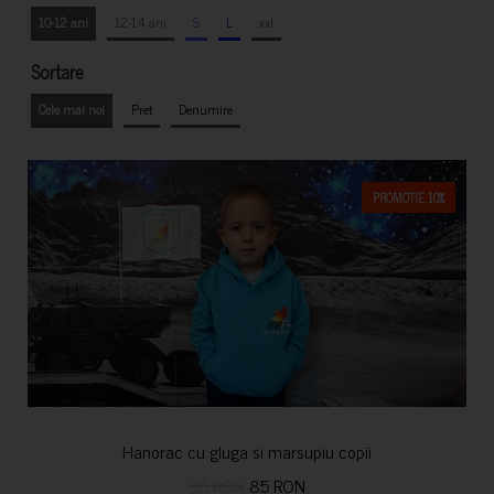
10-12 ani
12-14 ani
S
L
xxl
Sortare
Cele mai noi
Pret
Denumire
PROMOTIE 10%
Hanorac cu gluga si marsupiu copii
95 RON
85 RON