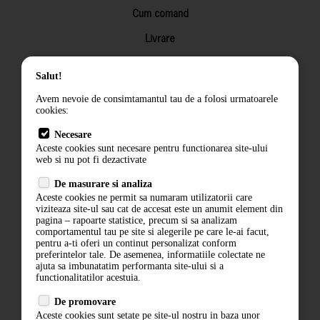
Cum comand
Livrare
Returnarea produselor
Salut!
Termeni si conditii
Avem nevoie de consimtamantul tau de a folosi urmatoarele
Contact
cookies:
ANPC
Necesare
Aceste cookies sunt necesare pentru functionarea site-ului
Termeni si conditii
web si nu pot fi dezactivate
Politica de confidentialitate
De masurare si analiza
Aceste cookies ne permit sa numaram utilizatorii care
ANPC
viziteaza site-ul sau cat de accesat este un anumit element din
pagina – rapoarte statistice, precum si sa analizam
comportamentul tau pe site si alegerile pe care le-ai facut,
pentru a-ti oferi un continut personalizat conform
preferintelor tale. De asemenea, informatiile colectate ne
ajuta sa imbunatatim performanta site-ului si a
functionalitatilor acestuia.
De promovare
Aceste cookies sunt setate pe site-ul nostru in baza unor