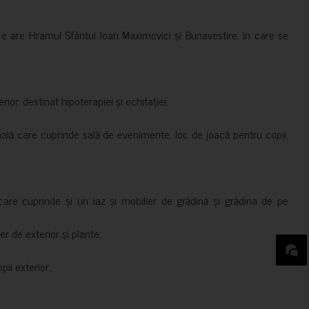
ce are Hramul Sfântul Ioan Maximovici și Bunavestire, în care se
rior, destinat hipoterapiei și echitației;
nală care cuprinde sală de evenimente, loc de joacă pentru copii,
are cuprinde și un iaz și mobilier de grădină și grădina de pe
er de exterior și plante;
ii exterior;