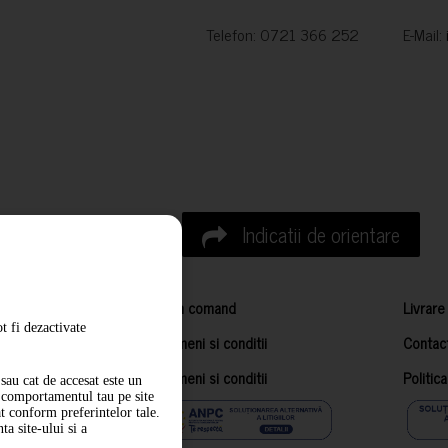
Telefon: 0721 366 252 E-Mail:
Indicatii de orientare
Cum comand
Livrare
t fi dezactivate
Termeni si conditii
Contac
Termeni si conditii
Politic
sau cat de accesat este un
m comportamentul tau pe site
at conform preferintelor tale.
a site-ului si a