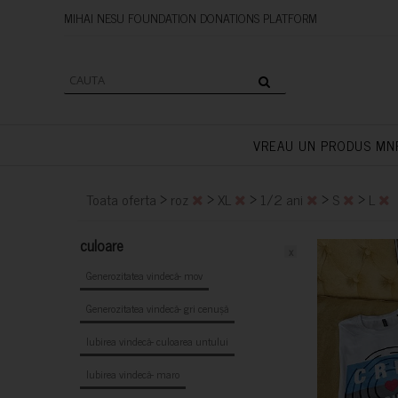
MIHAI NESU FOUNDATION DONAT
VREAU UN PRODUS MN
>
>
>
>
>
Toata oferta
roz
XL
1/2 ani
S
L
culoare
x
Generozitatea vindecă- mov
Generozitatea vindecă- gri cenușă
Iubirea vindecă- culoarea untului
Iubirea vindecă- maro