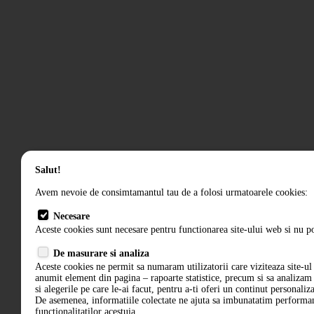
Salut!
Avem nevoie de consimtamantul tau de a folosi urmatoarele cookies:
Necesare
Aceste cookies sunt necesare pentru functionarea site-ului web si nu po
De masurare si analiza
Aceste cookies ne permit sa numaram utilizatorii care viziteaza site-ul 
anumit element din pagina – rapoarte statistice, precum si sa analiza
si alegerile pe care le-ai facut, pentru a-ti oferi un continut personaliz
De asemenea, informatiile colectate ne ajuta sa imbunatatim performant
functionalitatilor acestuia.