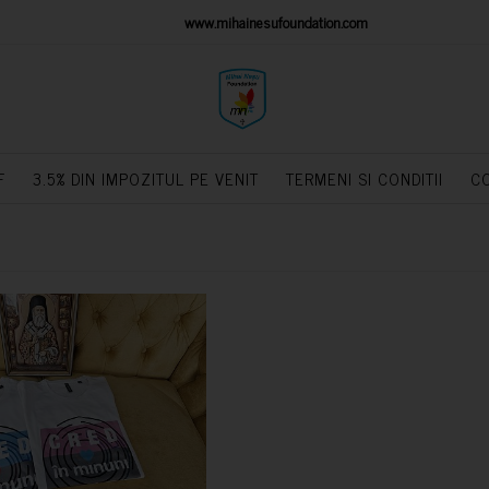
IONS PLATFORM
www.mihainesufoundation.com
powere
F
3.5% DIN IMPOZITUL PE VENIT
TERMENI SI CONDITII
C
CUMPARA