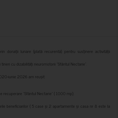
in donații lunare (plată recurentă) pentru susținere activității
ineri cu dizabilități neuromotorii ”Sfântul Nectarie”.
e 2020-iunie 2026 am reușit:
de recuperare ”Sfântul Nectarie” ( 1000 mp);
le beneficiarilor ( 5 case și 2 apartamente și casa nr 8 este la