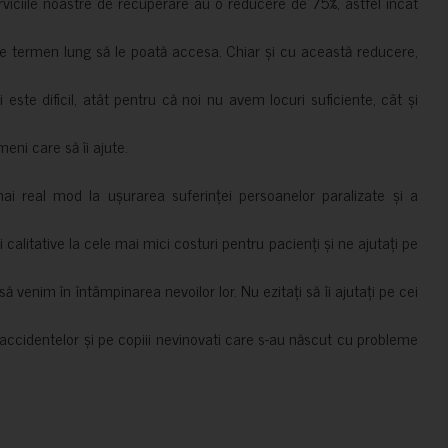
erviciile noastre de recuperare au o reducere de 75%, astfel încât
e termen lung să le poată accesa. Chiar și cu această reducere,
i este dificil, atât pentru că noi nu avem locuri suficiente, cât și
meni care să îi ajute.
mai real mod la ușurarea suferinței persoanelor paralizate și a
ii calitative la cele mai mici costuri pentru pacienți și ne ajutați pe
 venim în întâmpinarea nevoilor lor. Nu ezitați să îi ajutați pe cei
accidentelor și pe copiii nevinovati care s-au născut cu probleme