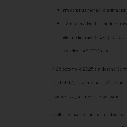
am construit menajeria animalelor, cu
Am achiziționat aparatura medi
electrostimulare: Stiwell și RT300, 
s-a ridicat la 90000 euro.
În 28 octombrie 2025 am deschis Centrul
cu dizabilități și aproximativ 70 de adul
încetare, cu grad maxim de ocupare.
Cheltuielile noastre lunare cu activitate