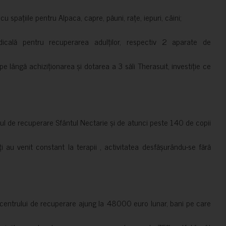
 spațiile pentru Alpaca, capre, păuni, rațe, iepuri, câini;
cală pentru recuperarea adulților, respectiv 2 aparate de
pe lângă achiziționarea și dotarea a 3 săli Therasuit, investiție ce
 de recuperare Sfântul Nectarie și de atunci peste 140 de copii
ți au venit constant la terapii , activitatea desfășurându-se fără
a centrului de recuperare ajung la 48000 euro lunar, bani pe care