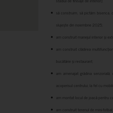
stadiul de finisaje de interior);
să construim, să pictăm biserica, 
slujește din noiembrie 2025;
am construit manejul interior și exte
am construit clădirea multifuncțio
bucătărie și restaurant;
am amenajat grădina senzorială, c
acoperisul centrului, la fel cu mobili
am montat locul de joacă pentru cop
am construit terenul de mini-fotbal;