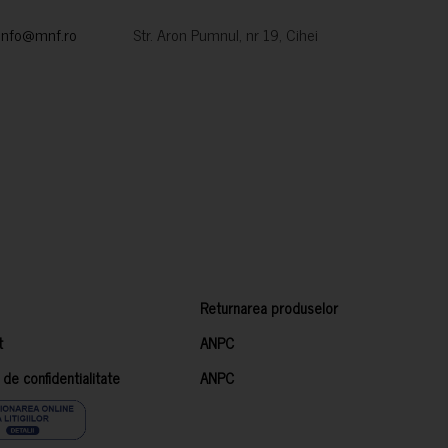
info@mnf.ro
Str. Aron Pumnul, nr 19, Cihei
Returnarea produselor
t
ANPC
a de confidentialitate
ANPC