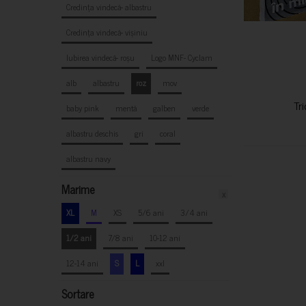
Credința vindecă- albastru
Credința vindecă- vișiniu
Iubirea vindecă- roșu
Logo MNF- Cyclam
alb
albastru
roz
mov
Tr
baby pink
mentă
galben
verde
albastru deschis
gri
coral
albastru navy
Marime
x
XL
M
XS
5/6 ani
3/4 ani
1/2 ani
7/8 ani
10-12 ani
12-14 ani
S
L
xxl
Sortare