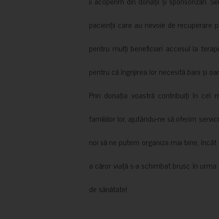
îi acoperim din donații și sponsorizări. S
pacienții care au nevoie de recuperare p
pentru mulți beneficiari accesul la terapi
pentru că îngrijirea lor necesită bani și oa
Prin donația voastră contribuiți în cel 
familiilor lor, ajutându-ne să oferim servic
noi să ne putem organiza mai bine, încât să
a căror viață s-a schimbat brusc în urma 
de sănătate!