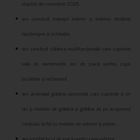
slujește din noiembrie 2025;
am construit manejul interior și exterior, destinat
hipoterapiei și echitației;
am construit clădirea multifuncțională care cuprinde
sală de evenimente, loc de joacă pentru copii,
bucătărie și restaurant;
am amenajat grădina senzorială, care cuprinde și un
iaz și mobilier de grădină și grădina de pe acoperisul
centrului, la fel cu mobilier de exterior și plante;
am montat locul de joacă pentru copii exterior;