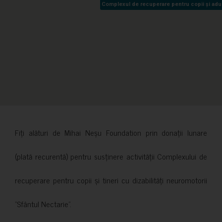
Complexul de recuperare pentru copii și adult
Complexul de recuperare pentru copii și adult
Fiți alături de Mihai Neșu Foundation prin donații lunare
(plată recurentă) pentru susținere activității Complexului de
recuperare pentru copii și tineri cu dizabilități neuromotorii
”Sfântul Nectarie”.