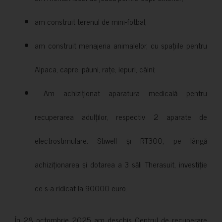
am construit terenul de mini-fotbal;
am construit menajeria animalelor, cu spațiile pentru
Alpaca, capre, păuni, rațe, iepuri, câini;
Am achiziționat aparatura medicală pentru
recuperarea adulților, respectiv 2 aparate de
electrostimulare: Stiwell și RT300, pe lângă
achiziționarea și dotarea a 3 săli Therasuit, investiție
ce s-a ridicat la 90000 euro.
În 28 octombrie 2025 am deschis Centrul de recuperare