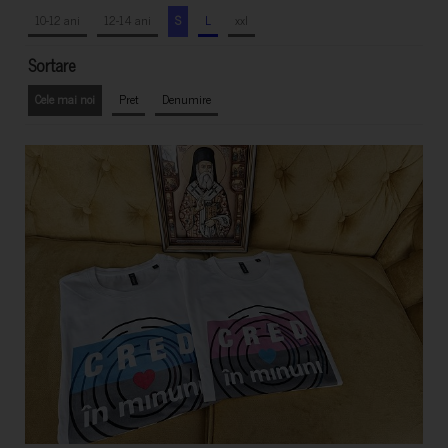
10-12 ani
12-14 ani
S
L
xxl
Sortare
Cele mai noi
Pret
Denumire