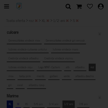
>
>
>
>
Toata oferta
roz
XL
1/2 ani
S
culoare
x
Generozitatea vindecă- mov
Generozitatea vindecă- gri cenușă
Iubirea vindecă- culoarea untului
Iubirea vindecă- maro
Credința vindecă- albastru
Credința vindecă- vișiniu
Iubirea vindecă- roșu
Logo MNF- Cyclam
alb
albastru
roz
mov
baby pink
mentă
galben
verde
albastru deschis
gri
coral
albastru navy
Marime
x
XL
M
XS
5/6 ani
3/4 ani
1/2 ani
7/8 ani