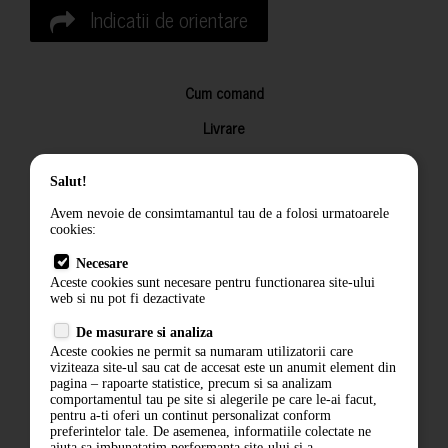
Indicatii de orientare
Cum comand
Livrare
Returnarea produselor
Salut!
Termeni si conditii
Avem nevoie de consimtamantul tau de a folosi urmatoarele
Contact
cookies:
ANPC
Necesare
Aceste cookies sunt necesare pentru functionarea site-ului
Termeni si conditii
web si nu pot fi dezactivate
Politica de confidentialitate
De masurare si analiza
Aceste cookies ne permit sa numaram utilizatorii care
ANPC
viziteaza site-ul sau cat de accesat este un anumit element din
pagina – rapoarte statistice, precum si sa analizam
comportamentul tau pe site si alegerile pe care le-ai facut,
pentru a-ti oferi un continut personalizat conform
preferintelor tale. De asemenea, informatiile colectate ne
ajuta sa imbunatatim performanta site-ului si a