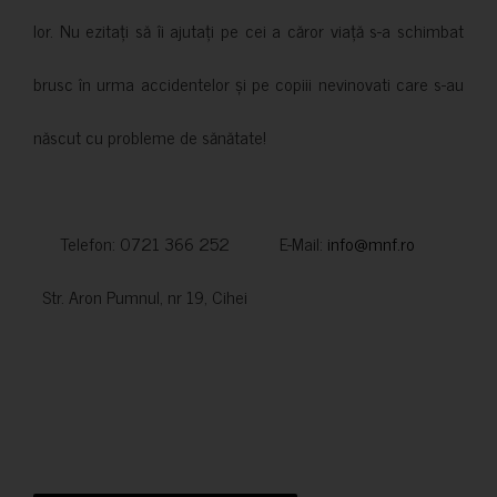
lor. Nu ezitați să îi ajutați pe cei a căror viață s-a schimbat
brusc în urma accidentelor și pe copiii nevinovati care s-au
născut cu probleme de sănătate!
Telefon: 0721 366 252 E-Mail:
info@mnf.ro
Str. Aron Pumnul, nr 19, Cihei