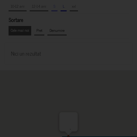
10-12 ani
12-14 ani
S
L
xxl
Sortare
Cele mai noi
Pret
Denumire
Nici un rezultat
-