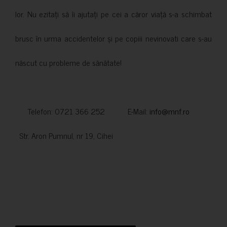
lor. Nu ezitați să îi ajutați pe cei a căror viață s-a schimbat
brusc în urma accidentelor și pe copiii nevinovati care s-au
născut cu probleme de sănătate!
Telefon: 0721 366 252 E-Mail:
info@mnf.ro
Str. Aron Pumnul, nr 19, Cihei