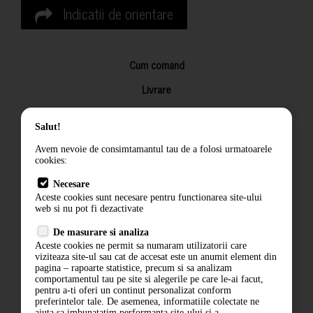
Indicatii de orientare
Cum comand
Livrare
Returnarea produselor
Salut!
Termeni si conditii
Avem nevoie de consimtamantul tau de a folosi urmatoarele
Contact
cookies:
ANPC
Necesare
Aceste cookies sunt necesare pentru functionarea site-ului
Termeni si conditii
web si nu pot fi dezactivate
De masurare si analiza
Politica de confidentialitate
Aceste cookies ne permit sa numaram utilizatorii care
viziteaza site-ul sau cat de accesat este un anumit element din
ANPC
pagina – rapoarte statistice, precum si sa analizam
comportamentul tau pe site si alegerile pe care le-ai facut,
pentru a-ti oferi un continut personalizat conform
preferintelor tale. De asemenea, informatiile colectate ne
ajuta sa imbunatatim performanta site-ului si a