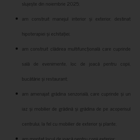
slujește din noiembrie 2025;
am construit manejul interior și exterior, destinat
hipoterapiei și echitației;
am construit clădirea multifuncțională care cuprinde
sală de evenimente, loc de joacă pentru copii,
bucătărie și restaurant;
am amenajat grădina senzorială, care cuprinde și un
iaz și mobilier de grădină și grădina de pe acoperisul
centrului, la fel cu mobilier de exterior și plante;
am montat locul de joacă pentru copii exterior;