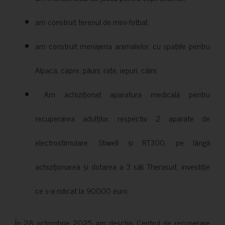
am construit terenul de mini-fotbal;
am construit menajeria animalelor, cu spațiile pentru
Alpaca, capre, păuni, rațe, iepuri, câini;
Am achiziționat aparatura medicală pentru
recuperarea adulților, respectiv 2 aparate de
electrostimulare: Stiwell și RT300, pe lângă
achiziționarea și dotarea a 3 săli Therasuit, investiție
ce s-a ridicat la 90000 euro.
În 28 octombrie 2025 am deschis Centrul de recuperare