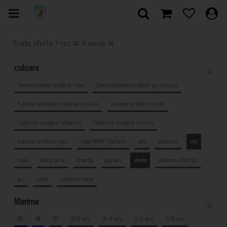
>
>
Toata oferta
roz
verde
culoare
x
Generozitatea vindecă- mov
Generozitatea vindecă- gri cenușă
Iubirea vindecă- culoarea untului
Iubirea vindecă- maro
Credința vindecă- albastru
Credința vindecă- vișiniu
Iubirea vindecă- roșu
Logo MNF- Cyclam
alb
albastru
roz
mov
baby pink
mentă
galben
verde
albastru deschis
gri
coral
albastru navy
Marime
x
XL
M
XS
5/6 ani
3/4 ani
1/2 ani
7/8 ani