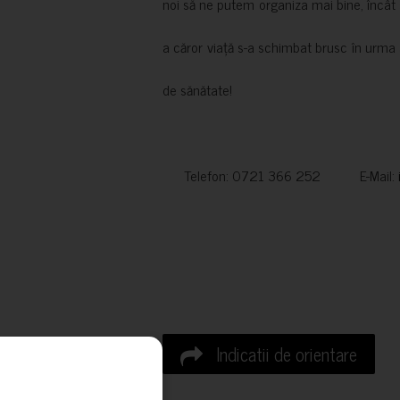
noi să ne putem organiza mai bine, încât să
a căror viață s-a schimbat brusc în urma 
de sănătate!
Telefon: 0721 366 252 E-Mail:
Indicatii de orientare