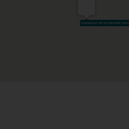
-
Complexul de recuperare pentru 
Complexul de recuperare pentru 