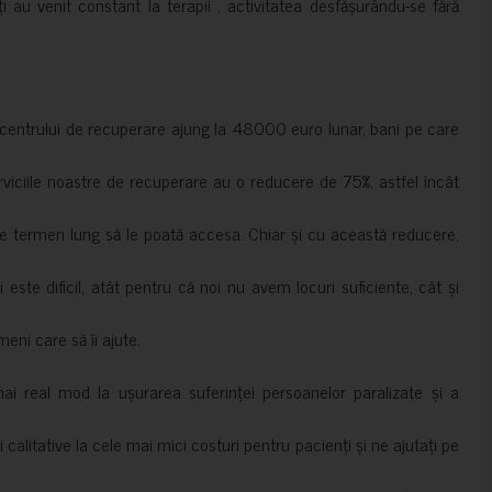
ți au venit constant la terapii , activitatea desfășurându-se fără
a centrului de recuperare ajung la 48000 euro lunar, bani pe care
erviciile noastre de recuperare au o reducere de 75%, astfel încât
e termen lung să le poată accesa. Chiar și cu această reducere,
i este dificil, atât pentru că noi nu avem locuri suficiente, cât și
meni care să îi ajute.
mai real mod la ușurarea suferinței persoanelor paralizate și a
ii calitative la cele mai mici costuri pentru pacienți și ne ajutați pe