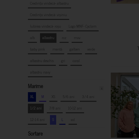
Credința vindecă- albastru
Credința vindecă- vișiniu
Iubirea vindecă- roșu
Logo MNF- Cyclam
alb
albastru
roz
mov
baby pink
mentă
galben
verde
albastru deschis
gri
coral
albastru navy
Marime
x
XL
M
XS
5/6 ani
3/4 ani
1/2 ani
7/8 ani
10-12 ani
12-14 ani
S
L
xxl
Sortare