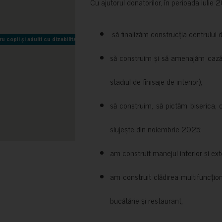
Cu ajutorul donatorilor, în perioada iuli
să finalizăm construcția centrului 
copii și adulti cu dizabilitati neuromotorii Sfântul Nectarie
copii și adulti cu dizabilitati neuromotorii Sfântul Nectarie
să construim și să amenajăm cazări
stadiul de finisaje de interior);
să construim, să pictăm biserica, 
slujește din noiembrie 2025;
am construit manejul interior și exte
am construit clădirea multifuncțio
bucătărie și restaurant;