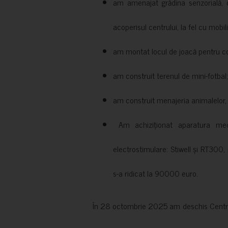
am amenajat grădina senzorială, c
acoperisul centrului, la fel cu mobili
am montat locul de joacă pentru cop
am construit terenul de mini-fotbal;
am construit menajeria animalelor, cu
Am achiziționat aparatura medi
electrostimulare: Stiwell și RT300, 
s-a ridicat la 90000 euro.
În 28 octombrie 2025 am deschis Centrul