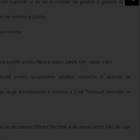
are cuprinde și un iaz și mobilier de grădină și grădina de pe
er de exterior și plante;
ii exterior;
 spațiile pentru Alpaca, capre, păuni, rațe, iepuri, câini;
cală pentru recuperarea adulților, respectiv 2 aparate de
pe lângă achiziționarea și dotarea a 3 săli Therasuit, investiție ce
 de recuperare Sfântul Nectarie și de atunci peste 140 de copii