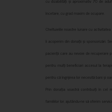
cu dizabilități și aproximativ 70 de adul
încetare, cu grad maxim de ocupare.
Cheltuielile noastre lunare cu activitate
îi acoperim din donații și sponsorizări. S
pacienții care au nevoie de recuperare p
pentru mulți beneficiari accesul la terapi
pentru că îngrijirea lor necesită bani și oa
Prin donația voastră contribuiți în cel 
familiilor lor, ajutându-ne să oferim servic