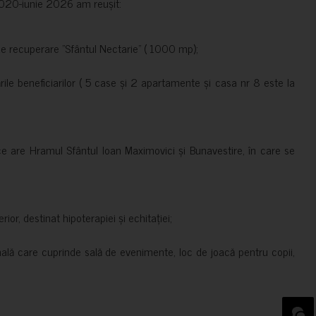
e 2020-iunie 2026 am reușit:
de recuperare ”Sfântul Nectarie” ( 1000 mp);
le beneficiarilor ( 5 case și 2 apartamente și casa nr 8 este la
ce are Hramul Sfântul Ioan Maximovici și Bunavestire, în care se
rior, destinat hipoterapiei și echitației;
nală care cuprinde sală de evenimente, loc de joacă pentru copii,