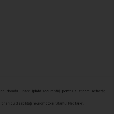
in donații lunare (plată recurentă) pentru susținere activității
ineri cu dizabilități neuromotorii ”Sfântul Nectarie”.