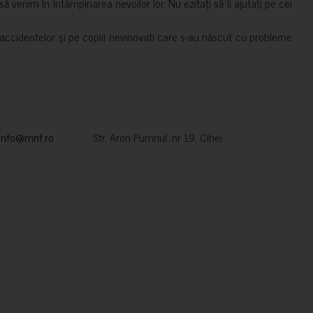
 venim în întâmpinarea nevoilor lor. Nu ezitați să îi ajutați pe cei
accidentelor și pe copiii nevinovati care s-au născut cu probleme
info@mnf.ro
Str. Aron Pumnul, nr 19, Cihei