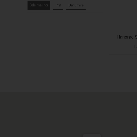
Cele mai noi
Pret
Denumire
Hanorac S
1