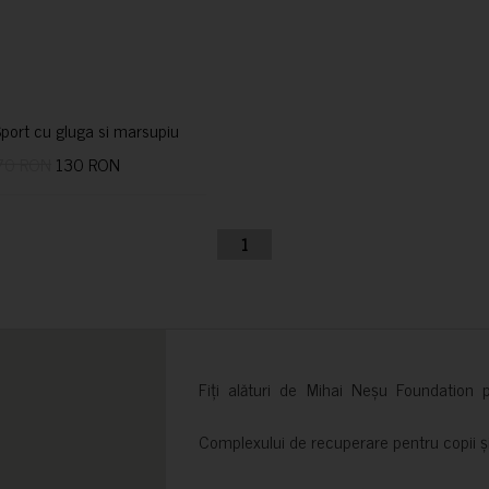
port cu gluga si marsupiu
70 RON
130 RON
1
Fiți alături de Mihai Neșu Foundation pr
Complexului de recuperare pentru copii și t