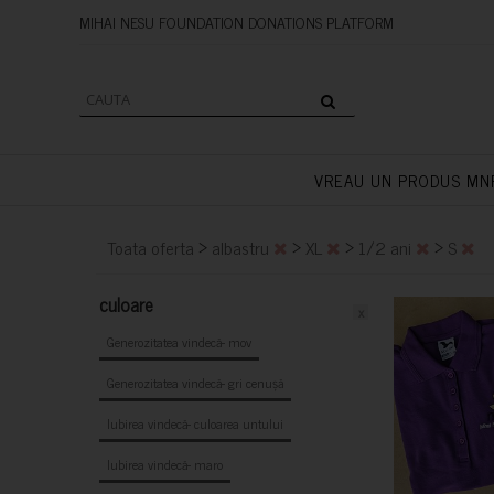
MIHAI NESU FOUNDATION DONAT
VREAU UN PRODUS MN
>
>
>
>
Toata oferta
albastru
XL
1/2 ani
S
culoare
x
Generozitatea vindecă- mov
Generozitatea vindecă- gri cenușă
Iubirea vindecă- culoarea untului
Iubirea vindecă- maro