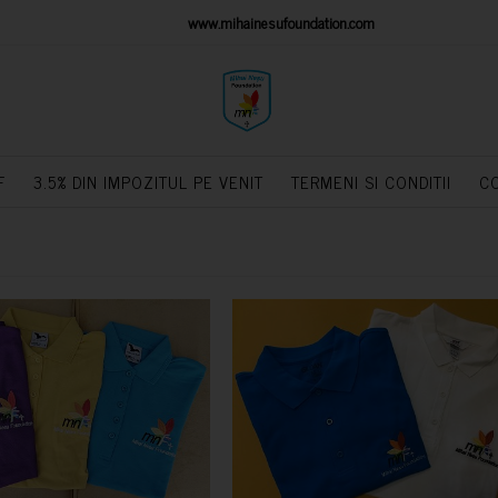
IONS PLATFORM
www.mihainesufoundation.com
powere
F
3.5% DIN IMPOZITUL PE VENIT
TERMENI SI CONDITII
C
CUMPARA
CUMPARA