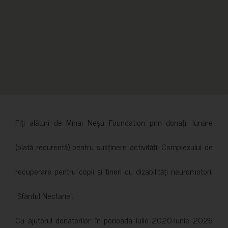
Fiți alături de Mihai Neșu Foundation prin donații lunare
(plată recurentă) pentru susținere activității Complexului de
recuperare pentru copii și tineri cu dizabilități neuromotorii
”Sfântul Nectarie”.
Cu ajutorul donatorilor, în perioada iulie 2020-iunie 2026