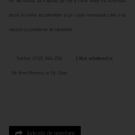
lor. Nu ezitați să îi ajutați pe cei a căror viață s-a schimbat
brusc în urma accidentelor și pe copiii nevinovati care s-au
născut cu probleme de sănătate!
Telefon: 0721 366 252 E-Mail:
info@mnf.ro
Str. Aron Pumnul, nr 19, Cihei
Indicatii de orientare