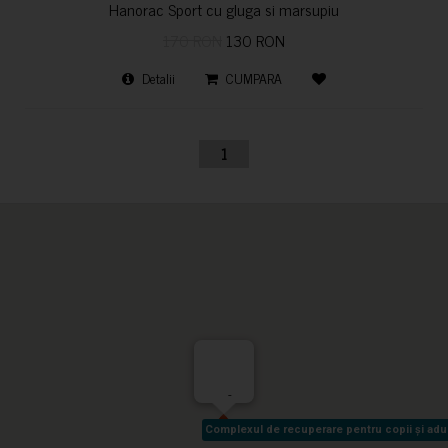
Hanorac Sport cu gluga si marsupiu
170 RON
130 RON
Detalii
CUMPARA
1
-
Complexul de recuperare pentru copii și adult
Complexul de recuperare pentru copii și adult