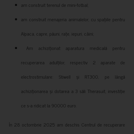
am construit terenul de mini-fotbal;
am construit menajeria animalelor, cu spațiile pentru
Alpaca, capre, păuni, rațe, iepuri, câini;
Am achiziționat aparatura medicală pentru
recuperarea adulților, respectiv 2 aparate de
electrostimulare: Stiwell și RT300, pe lângă
achiziționarea și dotarea a 3 săli Therasuit, investiție
ce s-a ridicat la 90000 euro.
În 28 octombrie 2025 am deschis Centrul de recuperare