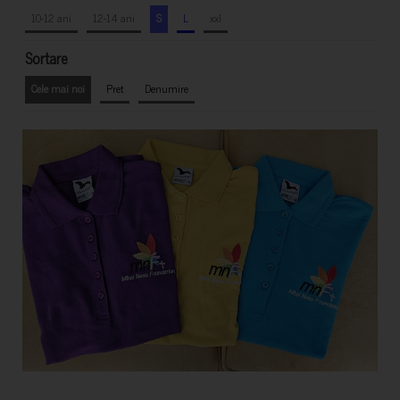
10-12 ani
12-14 ani
S
L
xxl
Sortare
Cele mai noi
Pret
Denumire