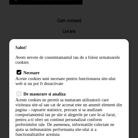
Cum comand
Livrare
Returnarea produselor
Salut!
Termeni si conditii
Avem nevoie de consimtamantul tau de a folosi urmatoarele
Contact
cookies:
ANPC
Necesare
Aceste cookies sunt necesare pentru functionarea site-ului
Termeni si conditii
web si nu pot fi dezactivate
De masurare si analiza
Politica de confidentialitate
Aceste cookies ne permit sa numaram utilizatorii care
viziteaza site-ul sau cat de accesat este un anumit element din
ANPC
pagina – rapoarte statistice, precum si sa analizam
comportamentul tau pe site si alegerile pe care le-ai facut,
pentru a-ti oferi un continut personalizat conform
preferintelor tale. De asemenea, informatiile colectate ne
ajuta sa imbunatatim performanta site-ului si a
functionalitatilor acestuia.