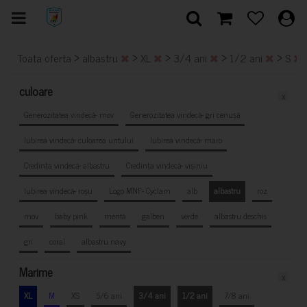
>
>
>
>
>
Toata oferta
albastru
XL
3/4 ani
1/2 ani
S
culoare
x
Generozitatea vindecă- mov
Generozitatea vindecă- gri cenușă
Iubirea vindecă- culoarea untului
Iubirea vindecă- maro
Credința vindecă- albastru
Credința vindecă- vișiniu
Iubirea vindecă- roșu
Logo MNF- Cyclam
alb
albastru
roz
mov
baby pink
mentă
galben
verde
albastru deschis
gri
coral
albastru navy
Marime
x
XL
M
XS
5/6 ani
3/4 ani
1/2 ani
7/8 ani