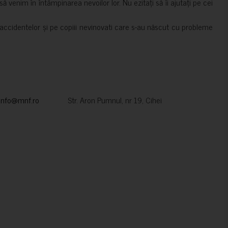
 venim în întâmpinarea nevoilor lor. Nu ezitați să îi ajutați pe cei
accidentelor și pe copiii nevinovati care s-au născut cu probleme
info@mnf.ro
Str. Aron Pumnul, nr 19, Cihei