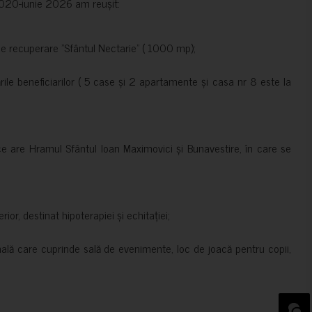
e 2020-iunie 2026 am reușit:
de recuperare ”Sfântul Nectarie” ( 1000 mp);
le beneficiarilor ( 5 case și 2 apartamente și casa nr 8 este la
ce are Hramul Sfântul Ioan Maximovici și Bunavestire, în care se
rior, destinat hipoterapiei și echitației;
nală care cuprinde sală de evenimente, loc de joacă pentru copii,