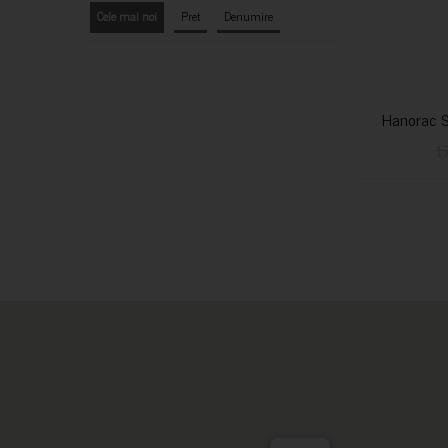
Cele mai noi
Pret
Denumire
Hanorac S
1