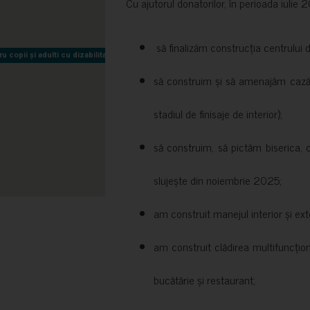
Cu ajutorul donatorilor, în perioada iuli
să finalizăm construcția centrului 
copii și adulti cu dizabilitati neuromotorii Sfântul Nectarie
copii și adulti cu dizabilitati neuromotorii Sfântul Nectarie
să construim și să amenajăm cazări
stadiul de finisaje de interior);
să construim, să pictăm biserica, 
slujește din noiembrie 2025;
am construit manejul interior și exte
am construit clădirea multifuncțio
bucătărie și restaurant;