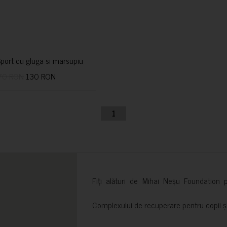
port cu gluga si marsupiu
70 RON
130 RON
1
Fiți alături de Mihai Neșu Foundation pr
Complexului de recuperare pentru copii și t