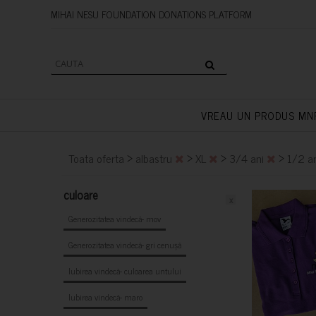
MIHAI NESU FOUNDATION DONAT
VREAU UN PRODUS MN
>
>
>
>
Toata oferta
albastru
XL
3/4 ani
1/2 a
culoare
x
Generozitatea vindecă- mov
Generozitatea vindecă- gri cenușă
Iubirea vindecă- culoarea untului
Iubirea vindecă- maro