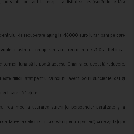
ți au venit constant la terapii , activitatea desfășurându-se fără
a centrului de recuperare ajung la 48000 euro lunar, bani pe care
erviciile noastre de recuperare au o reducere de 75%, astfel încât
e termen lung să le poată accesa. Chiar și cu această reducere,
i este dificil, atât pentru că noi nu avem locuri suficiente, cât și
meni care să îi ajute.
mai real mod la ușurarea suferinței persoanelor paralizate și a
ii calitative la cele mai mici costuri pentru pacienți și ne ajutați pe