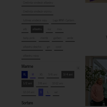
Credința vindecă- albastru
Credința vindecă- vișiniu
Iubirea vindecă- roșu
Logo MNF- Cyclam
alb
albastru
roz
mov
baby pink
mentă
galben
verde
albastru deschis
gri
coral
albastru navy
Marime
x
XL
M
XS
5/6 ani
3/4 ani
1/2 ani
7/8 ani
10-12 ani
12-14 ani
S
L
xxl
Sortare