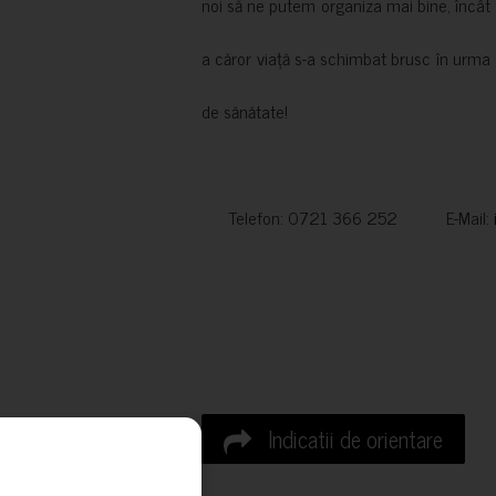
noi să ne putem organiza mai bine, încât să
a căror viață s-a schimbat brusc în urma 
de sănătate!
Telefon: 0721 366 252 E-Mail:
Indicatii de orientare