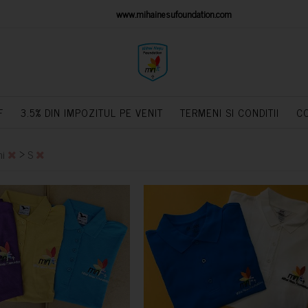
IONS PLATFORM
www.mihainesufoundation.com
powere
F
3.5% DIN IMPOZITUL PE VENIT
TERMENI SI CONDITII
C
>
ni
S
CUMPARA
CUMPARA