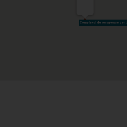
-
Complexul de recuperare pentru 
Complexul de recuperare pentru 