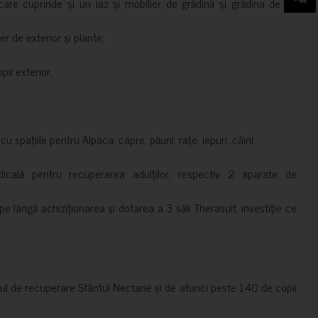
are cuprinde și un iaz și mobilier de grădină și grădina de pe
er de exterior și plante;
ii exterior;
 spațiile pentru Alpaca, capre, păuni, rațe, iepuri, câini;
cală pentru recuperarea adulților, respectiv 2 aparate de
pe lângă achiziționarea și dotarea a 3 săli Therasuit, investiție ce
 de recuperare Sfântul Nectarie și de atunci peste 140 de copii