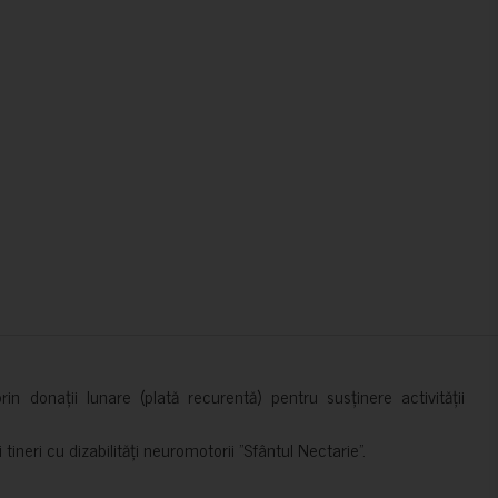
in donații lunare (plată recurentă) pentru susținere activității
ineri cu dizabilități neuromotorii ”Sfântul Nectarie”.