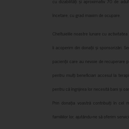
cu dizabilități și aproximativ 70 de adul
încetare, cu grad maxim de ocupare.
Cheltuielile noastre lunare cu activitate
îi acoperim din donații și sponsorizări. S
pacienții care au nevoie de recuperare p
pentru mulți beneficiari accesul la terapi
pentru că îngrijirea lor necesită bani și oa
Prin donația voastră contribuiți în cel 
familiilor lor, ajutându-ne să oferim servic