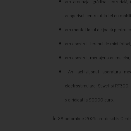
am amenajat grădina senzorială, c
acoperisul centrului, la fel cu mobili
am montat locul de joacă pentru cop
am construit terenul de mini-fotbal;
am construit menajeria animalelor, cu
Am achiziționat aparatura medi
electrostimulare: Stiwell și RT300, 
s-a ridicat la 90000 euro.
În 28 octombrie 2025 am deschis Centrul