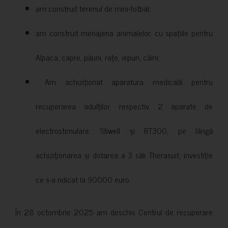
am construit terenul de mini-fotbal;
am construit menajeria animalelor, cu spațiile pentru
Alpaca, capre, păuni, rațe, iepuri, câini;
Am achiziționat aparatura medicală pentru
recuperarea adulților, respectiv 2 aparate de
electrostimulare: Stiwell și RT300, pe lângă
achiziționarea și dotarea a 3 săli Therasuit, investiție
ce s-a ridicat la 90000 euro.
În 28 octombrie 2025 am deschis Centrul de recuperare