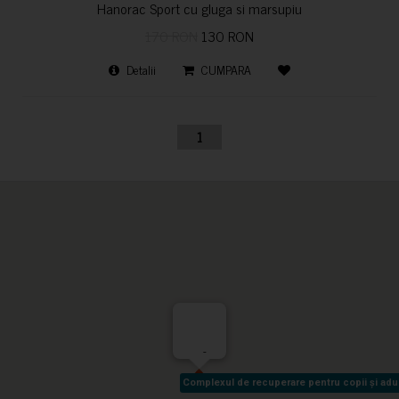
Hanorac Sport cu gluga si marsupiu
170 RON
130 RON
Detalii
CUMPARA
1
-
Complexul de recuperare pentru copii și adult
Complexul de recuperare pentru copii și adult