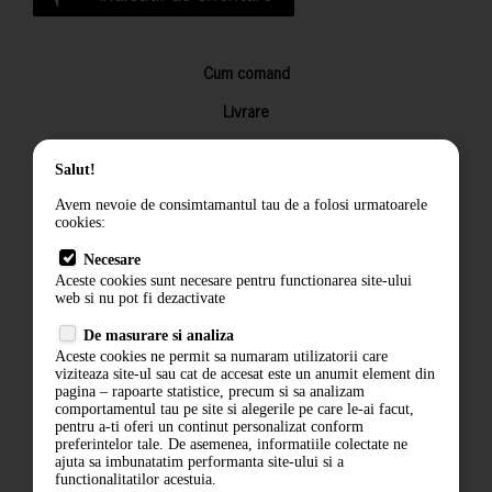
Cum comand
Livrare
Returnarea produselor
Salut!
Termeni si conditii
Avem nevoie de consimtamantul tau de a folosi urmatoarele
Contact
cookies:
ANPC
Necesare
Aceste cookies sunt necesare pentru functionarea site-ului
Termeni si conditii
web si nu pot fi dezactivate
De masurare si analiza
Politica de confidentialitate
Aceste cookies ne permit sa numaram utilizatorii care
viziteaza site-ul sau cat de accesat este un anumit element din
ANPC
pagina – rapoarte statistice, precum si sa analizam
comportamentul tau pe site si alegerile pe care le-ai facut,
pentru a-ti oferi un continut personalizat conform
preferintelor tale. De asemenea, informatiile colectate ne
ajuta sa imbunatatim performanta site-ului si a
functionalitatilor acestuia.