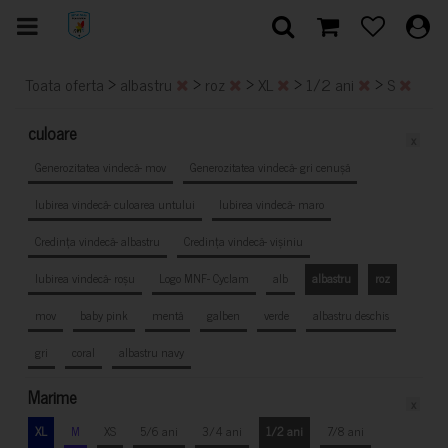
>
>
>
>
>
Toata oferta
albastru
roz
XL
1/2 ani
S
culoare
x
Generozitatea vindecă- mov
Generozitatea vindecă- gri cenușă
Iubirea vindecă- culoarea untului
Iubirea vindecă- maro
Credința vindecă- albastru
Credința vindecă- vișiniu
Iubirea vindecă- roșu
Logo MNF- Cyclam
alb
albastru
roz
mov
baby pink
mentă
galben
verde
albastru deschis
gri
coral
albastru navy
Marime
x
XL
M
XS
5/6 ani
3/4 ani
1/2 ani
7/8 ani