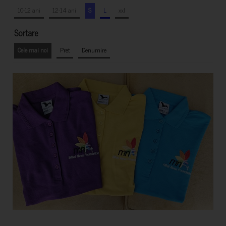
10-12 ani
12-14 ani
S
L
xxl
Sortare
Cele mai noi
Pret
Denumire