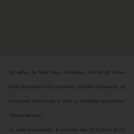
Fiți alături de Mihai Neșu Foundation prin donații lunare
(plată recurentă) pentru susținere activității Complexului de
recuperare pentru copii și tineri cu dizabilități neuromotorii
”Sfântul Nectarie”.
Cu ajutorul donatorilor, în perioada iulie 2020-iunie 2026