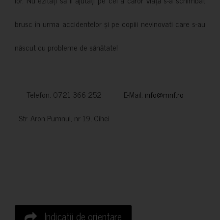
lor. Nu ezitați să îi ajutați pe cei a căror viață s-a schimbat
brusc în urma accidentelor și pe copiii nevinovati care s-au
născut cu probleme de sănătate!
Telefon: 0721 366 252 E-Mail:
info@mnf.ro
Str. Aron Pumnul, nr 19, Cihei
Indicatii de orientare