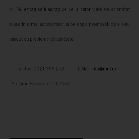
lor. Nu ezitați să îi ajutați pe cei a căror viață s-a schimbat
brusc în urma accidentelor și pe copiii nevinovati care s-au
născut cu probleme de sănătate!
Telefon: 0721 366 252 E-Mail:
info@mnf.ro
Str. Aron Pumnul, nr 19, Cihei