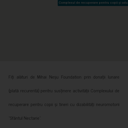
Complexul de recuperare pentru copii și adult
Complexul de recuperare pentru copii și adult
Fiți alături de Mihai Neșu Foundation prin donații lunare
(plată recurentă) pentru susținere activității Complexului de
recuperare pentru copii și tineri cu dizabilități neuromotorii
”Sfântul Nectarie”.