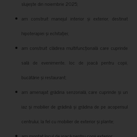
slujește din noiembrie 2025;
am construit manejul interior și exterior, destinat
hipoterapiei și echitației;
am construit clădirea multifuncțională care cuprinde
sală de evenimente, loc de joacă pentru copii,
bucătărie și restaurant;
am amenajat grădina senzorială, care cuprinde și un
iaz și mobilier de grădină și grădina de pe acoperisul
centrului, la fel cu mobilier de exterior și plante;
am montat locul de joacă pentru copii exterior;