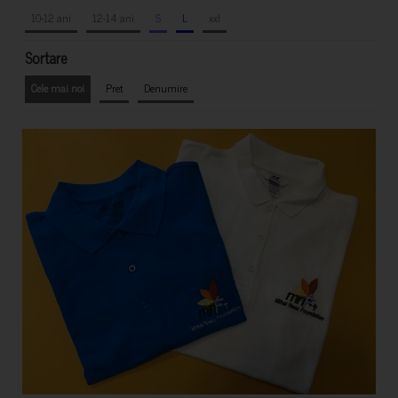
10-12 ani
12-14 ani
S
L
xxl
Sortare
Cele mai noi
Pret
Denumire