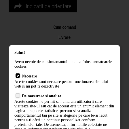
Indicatii de orientare
Cum comand
Livrare
Returnarea produselor
Salut!
Termeni si conditii
Avem nevoie de consimtamantul tau de a folosi urmatoarele
Contact
cookies:
ANPC
Necesare
Aceste cookies sunt necesare pentru functionarea site-ului
Termeni si conditii
web si nu pot fi dezactivate
Politica de confidentialitate
De masurare si analiza
Aceste cookies ne permit sa numaram utilizatorii care
ANPC
viziteaza site-ul sau cat de accesat este un anumit element din
pagina – rapoarte statistice, precum si sa analizam
comportamentul tau pe site si alegerile pe care le-ai facut,
pentru a-ti oferi un continut personalizat conform
preferintelor tale. De asemenea, informatiile colectate ne