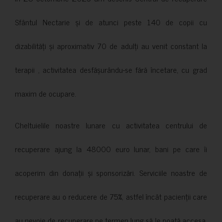
Sfântul Nectarie și de atunci peste 140 de copii cu
dizabilități și aproximativ 70 de adulți au venit constant la
terapii , activitatea desfășurându-se fără încetare, cu grad
maxim de ocupare.
Cheltuielile noastre lunare cu activitatea centrului de
recuperare ajung la 48000 euro lunar, bani pe care îi
acoperim din donații și sponsorizări. Serviciile noastre de
recuperare au o reducere de 75%, astfel încât pacienții care
au nevoie de recuperare pe termen lung să le poată accesa.