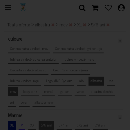
>
>
>
>
Toata oferta
albastru
mov
XL
5/6 ani
culoare
x
Generozitatea vindecă- mov
Generozitatea vindecă- gri cenușă
Iubirea vindecă- culoarea untului
Iubirea vindecă- maro
Credința vindecă- albastru
Credința vindecă- vișiniu
Iubirea vindecă- roșu
Logo MNF- Cyclam
alb
albastru
roz
mov
baby pink
mentă
galben
verde
albastru deschis
gri
coral
albastru navy
Marime
x
XL
M
XS
5/6 ani
3/4 ani
1/2 ani
7/8 ani