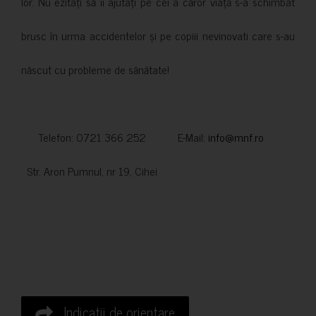
lor. Nu ezitați să îi ajutați pe cei a căror viață s-a schimbat
brusc în urma accidentelor și pe copiii nevinovati care s-au
născut cu probleme de sănătate!
Telefon: 0721 366 252 E-Mail:
info@mnf.ro
Str. Aron Pumnul, nr 19, Cihei
Indicatii de orientare