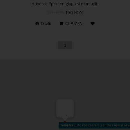
Hanorac Sport cu gluga si marsupiu
170 RON
130 RON
Detalii
CUMPARA
1
-
Complexul de recuperare pentru copii și adult
Complexul de recuperare pentru copii și adult