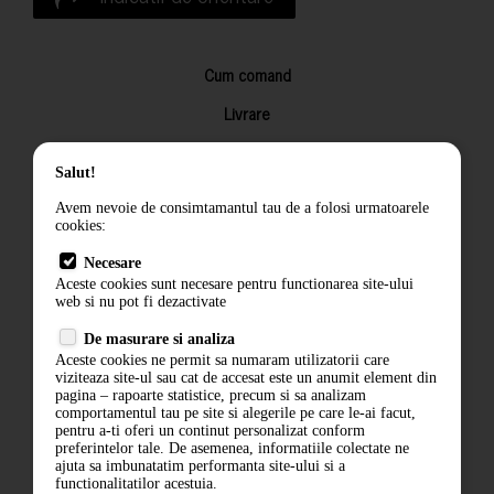
Cum comand
Livrare
Returnarea produselor
Salut!
Termeni si conditii
Avem nevoie de consimtamantul tau de a folosi urmatoarele
Contact
cookies:
ANPC
Necesare
Aceste cookies sunt necesare pentru functionarea site-ului
Termeni si conditii
web si nu pot fi dezactivate
De masurare si analiza
Politica de confidentialitate
Aceste cookies ne permit sa numaram utilizatorii care
viziteaza site-ul sau cat de accesat este un anumit element din
ANPC
pagina – rapoarte statistice, precum si sa analizam
comportamentul tau pe site si alegerile pe care le-ai facut,
pentru a-ti oferi un continut personalizat conform
preferintelor tale. De asemenea, informatiile colectate ne
ajuta sa imbunatatim performanta site-ului si a
functionalitatilor acestuia.