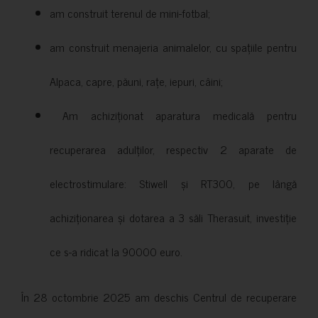
am construit terenul de mini-fotbal;
am construit menajeria animalelor, cu spațiile pentru
Alpaca, capre, păuni, rațe, iepuri, câini;
Am achiziționat aparatura medicală pentru
recuperarea adulților, respectiv 2 aparate de
electrostimulare: Stiwell și RT300, pe lângă
achiziționarea și dotarea a 3 săli Therasuit, investiție
ce s-a ridicat la 90000 euro.
În 28 octombrie 2025 am deschis Centrul de recuperare