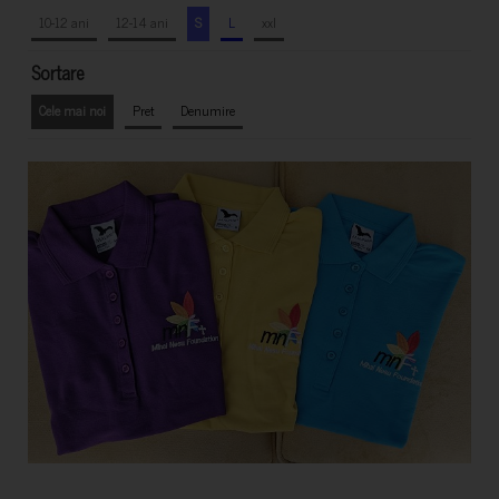
10-12 ani
12-14 ani
S
L
xxl
Sortare
Cele mai noi
Pret
Denumire