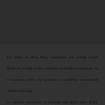
Fiți alături de Mihai Neșu Foundation prin donații lunare
(plată recurentă) pentru susținere activității Complexului de
recuperare pentru copii și tineri cu dizabilități neuromotorii
”Sfântul Nectarie”.
Cu ajutorul donatorilor, în perioada iulie 2020-iunie 2026