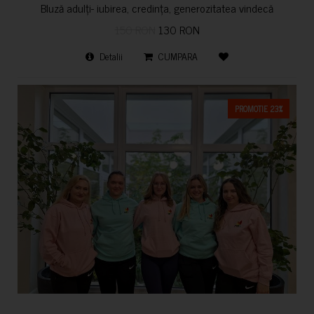
Bluză adulți- iubirea, credința, generozitatea vindecă
150 RON
130 RON
Detalii
CUMPARA
PROMOTIE 23%