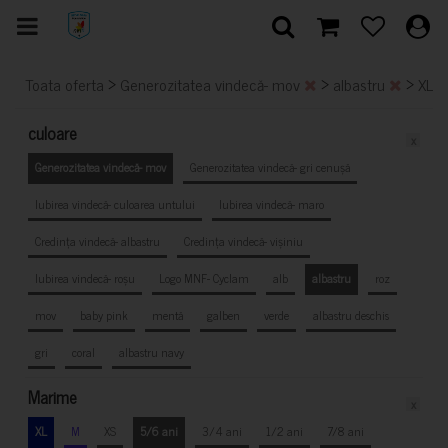
>
>
>
Toata oferta
Generozitatea vindecă- mov
albastru
XL
culoare
x
Generozitatea vindecă- mov
Generozitatea vindecă- gri cenușă
Iubirea vindecă- culoarea untului
Iubirea vindecă- maro
Credința vindecă- albastru
Credința vindecă- vișiniu
Iubirea vindecă- roșu
Logo MNF- Cyclam
alb
albastru
roz
mov
baby pink
mentă
galben
verde
albastru deschis
gri
coral
albastru navy
Marime
x
XL
M
XS
5/6 ani
3/4 ani
1/2 ani
7/8 ani