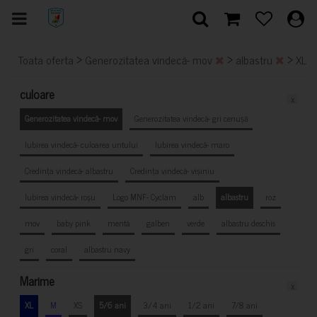
>
>
>
Toata oferta
Generozitatea vindecă- mov
albastru
XL
culoare
x
Generozitatea vindecă- mov
Generozitatea vindecă- gri cenușă
Iubirea vindecă- culoarea untului
Iubirea vindecă- maro
Credința vindecă- albastru
Credința vindecă- vișiniu
Iubirea vindecă- roșu
Logo MNF- Cyclam
alb
albastru
roz
mov
baby pink
mentă
galben
verde
albastru deschis
gri
coral
albastru navy
Marime
x
XL
M
XS
5/6 ani
3/4 ani
1/2 ani
7/8 ani