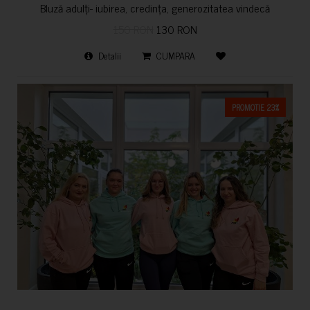
Bluză adulți- iubirea, credința, generozitatea vindecă
150 RON
130 RON
Detalii
CUMPARA
PROMOTIE 23%