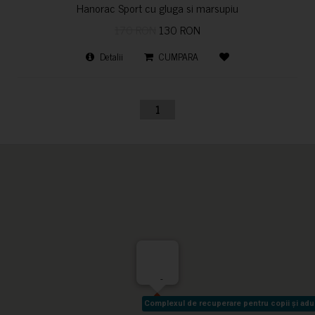
Hanorac Sport cu gluga si marsupiu
170 RON
130 RON
Detalii
CUMPARA
1
-
Complexul de recuperare pentru copii și adult
Complexul de recuperare pentru copii și adult