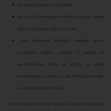
am construit terenul de mini-fotbal;
am construit menajeria animalelor, cu spațiile pentru
Alpaca, capre, păuni, rațe, iepuri, câini;
Am achiziționat aparatura medicală pentru
recuperarea adulților, respectiv 2 aparate de
electrostimulare: Stiwell și RT300, pe lângă
achiziționarea și dotarea a 3 săli Therasuit, investiție
ce s-a ridicat la 90000 euro.
În 28 octombrie 2025 am deschis Centrul de recuperare