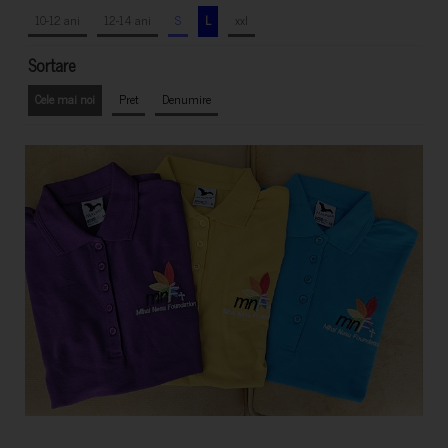
10-12 ani
12-14 ani
S
L
xxl
Sortare
Cele mai noi
Pret
Denumire