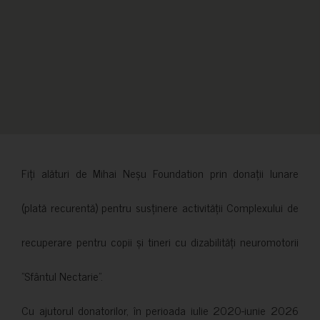
Fiți alături de Mihai Neșu Foundation prin donații lunare
(plată recurentă) pentru susținere activității Complexului de
recuperare pentru copii și tineri cu dizabilități neuromotorii
”Sfântul Nectarie”.
Cu ajutorul donatorilor, în perioada iulie 2020-iunie 2026