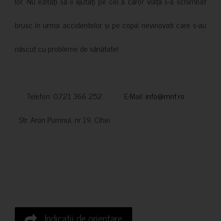
lor. Nu ezitați să îi ajutați pe cei a căror viață s-a schimbat
brusc în urma accidentelor și pe copiii nevinovati care s-au
născut cu probleme de sănătate!
Telefon: 0721 366 252 E-Mail:
info@mnf.ro
Str. Aron Pumnul, nr 19, Cihei
Indicatii de orientare