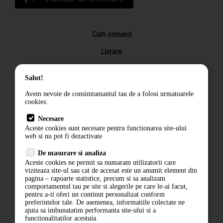
Cum comand
Livrare
Returnarea produselor
Salut!
Termeni si conditii
Avem nevoie de consimtamantul tau de a folosi urmatoarele
Contact
cookies:
ANPC
Necesare
Aceste cookies sunt necesare pentru functionarea site-ului
Termeni si conditii
web si nu pot fi dezactivate
De masurare si analiza
Politica de confidentialitate
Aceste cookies ne permit sa numaram utilizatorii care
viziteaza site-ul sau cat de accesat este un anumit element din
ANPC
pagina – rapoarte statistice, precum si sa analizam
comportamentul tau pe site si alegerile pe care le-ai facut,
pentru a-ti oferi un continut personalizat conform
preferintelor tale. De asemenea, informatiile colectate ne
ajuta sa imbunatatim performanta site-ului si a
functionalitatilor acestuia.